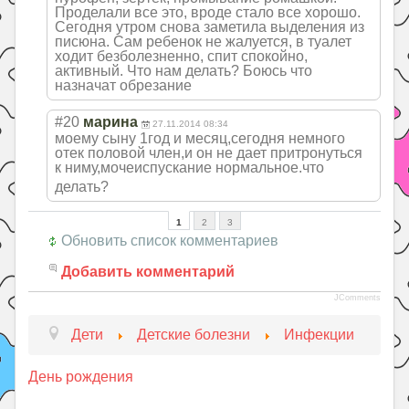
Проделали все это, вроде стало все хорошо.
Сегодня утром снова заметила выделения из
писюна. Сам ребенок не жалуется, в туалет
ходит безболезненно, спит спокойно,
активный. Что нам делать? Боюсь что
назначат обрезание
#20
марина
27.11.2014 08:34
моему сыну 1год и месяц,сегодня немного
отек половой член,и он не дает притронуться
к ниму,мочеиспуск
ание нормальное.что
делать?
1
2
3
Обновить список комментариев
Добавить комментарий
JComments
Дети
Детские болезни
Инфекции
День рождения