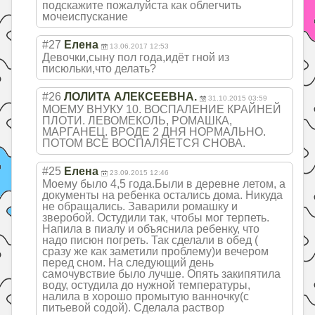
подскажите пожалуйста как облегчить
мочеиспускание
#27
Елена
13.06.2017 12:53
Девочки,сыну пол года,идёт гной из
писюльки,что делать?
#26
ЛОЛИТА АЛЕКСЕЕВНА.
31.10.2015 03:59
МОЕМУ ВНУКУ 10. ВОСПАЛЕНИЕ КРАЙНЕЙ
ПЛОТИ. ЛЕВОМЕКОЛЬ, РОМАШКА,
МАРГАНЕЦ. ВРОДЕ 2 ДНЯ НОРМАЛЬНО.
ПОТОМ ВСЕ ВОСПАЛЯЕТСЯ СНОВА.
#25
Елена
23.09.2015 12:46
Моему было 4,5 года.Были в деревне летом, а
документы на ребенка остались дома. Никуда
не обращались. Заварили ромашку и
зверобой. Остудили так, чтобы мог терпеть.
Напила в пиалу и объяснила ребенку, что
надо писюн погреть. Так сделали в обед (
сразу же как заметили проблему)и вечером
перед сном. На следующий день
самочувствие было лучше. Опять закипятила
воду, остудила до нужной температуры,
налила в хорошо промытую ванночку(с
питьевой содой). Сделала раствор