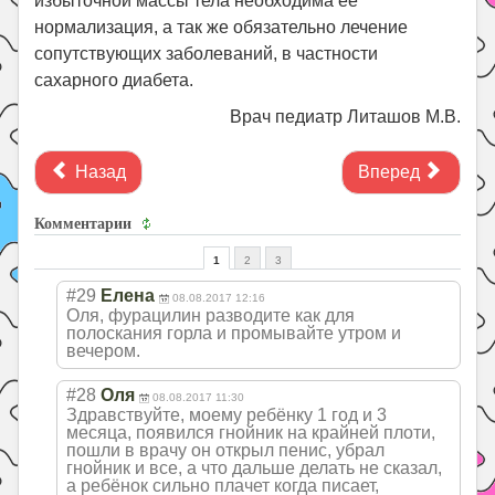
избыточной массы тела необходима ее
нормализация, а так же обязательно лечение
сопутствующих заболеваний, в частности
сахарного диабета.
Врач педиатр Литашов М.В.
Назад
Вперед
Комментарии
1
2
3
#29
Елена
08.08.2017 12:16
Оля, фурацилин разводите как для
полоскания горла и промывайте утром и
вечером.
#28
Оля
08.08.2017 11:30
Здравствуйте, моему ребёнку 1 год и 3
месяца, появился гнойник на крайней плоти,
пошли в врачу он открыл пенис, убрал
гнойник и все, а что дальше делать не сказал,
а ребёнок сильно плачет когда писает,