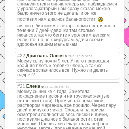
снимали отек и синяк.теперь мы наблюдаемся
у уролога,который нам сразу сказал-можно
было ничего этого не делать..и он же
поставил нам диагноз баланопостит
писюн с бинтиком с лекарствами постоянно в
течении 7 дней-девочки там столько
нюансов,так что бегите к урологам детским
если что -но не к хирургам..удачи всем и
здоровья вашим мальчикам
#22
Дригваль Олеся
29.01.2015 00:53
Моему сыну почти 9 лет. У него приросшая
крайняя плоть к головке члена, а так же
сейчас воспалилось все. Нужно ли делать
надрез?
#21
Елена
01.12.2014 07:51
Моему сынишке 4 года. Заметила
покраснение писюна и на трусиках желтые
пятнышки (гной). Промывала ромашкой,
раствором марганца, все прошло. Через пару
дней припухло яичко. Сходили на прием,
осмотрели полностью весь писюн и яички,
поставили диагноз о.баланопостит, отек
мошонки. Прописали лекарства канефрон,
нурофен, зертек, промывание ромашкой.