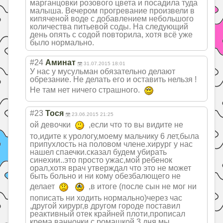
марганцовки розового цвета и посадила туда
малыша. Вечером прогревание произвели в
кипяченой воде с добавлением небольшого
количества питьевой соды. На следующий
день опять с содой повторила, хотя всё уже
было нормально.
#24
Аминат
31.07.2015 18:01
У нас у мусульман обязательно делают
обрезание. Не делать его и оставить нельзя !
Не там нет ничего страшного.
#23
Тося
23.06.2015 21:25
ой девочки
,если что то вы видите не
то,идите к урологу,моему мальчику 6 лет,была
припухлость на половом члене.хирург у нас
нашел спаечки.сказал будем убирать
синехии..это просто ужас,мой ребенок
орал,хотя врач утверждал что это не может
быть больно и ни кому обезбалющего не
делает
,в итоге (после сын не мог ни
пописать ни ходить нормально)через час
,другой хирург,в другом городе поставил
реактивный отек крайней плоти,прописал
крема,ванночки с ромашкой,3 дня мы