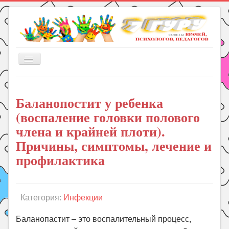
Включить/
выключить
навигацию
Главная
Баланопостит у ребенка
Книги
(воспаление головки полового
Рукоделие
члена и крайней плоти).
Подготовка к школе
Причины, симптомы, лечение и
Уроки
профилактика
ГДЗ
Праздники
Категория:
Инфекции
Психология
Баланопастит – это воспалительный процесс,
Летом!