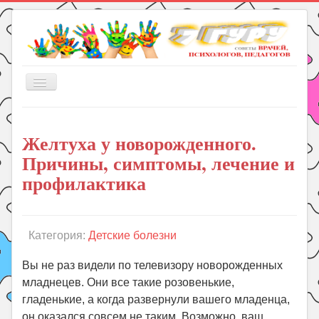
Включить/
выключить
навигацию
Главная
Желтуха у новорожденного.
Книги
Причины, симптомы, лечение и
Рукоделие
профилактика
Подготовка к школе
Уроки
Категория:
Детские болезни
ГДЗ
Праздники
Вы не раз видели по телевизору новорожденных
младнецев. Они все такие розовенькие,
Психология
гладенькие, а когда развернули вашего младенца,
Летом!
он оказался совсем не таким. Возможно, ваш