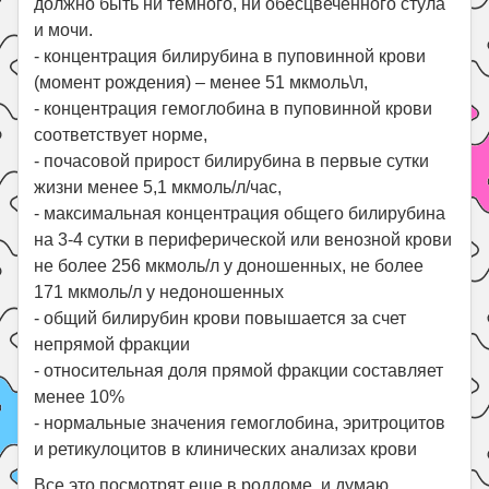
должно быть ни темного, ни обесцвеченного стула
и мочи.
- концентрация билирубина в пуповинной крови
(момент рождения) – менее 51 мкмоль\л,
- концентрация гемоглобина в пуповинной крови
соответствует норме,
- почасовой прирост билирубина в первые сутки
жизни менее 5,1 мкмоль/л/час,
- максимальная концентрация общего билирубина
на 3-4 сутки в периферической или венозной крови
не более 256 мкмоль/л у доношенных, не более
171 мкмоль/л у недоношенных
- общий билирубин крови повышается за счет
непрямой фракции
- относительная доля прямой фракции составляет
менее 10%
- нормальные значения гемоглобина, эритроцитов
и ретикулоцитов в клинических анализах крови
Все это посмотрят еще в роддоме, и думаю,