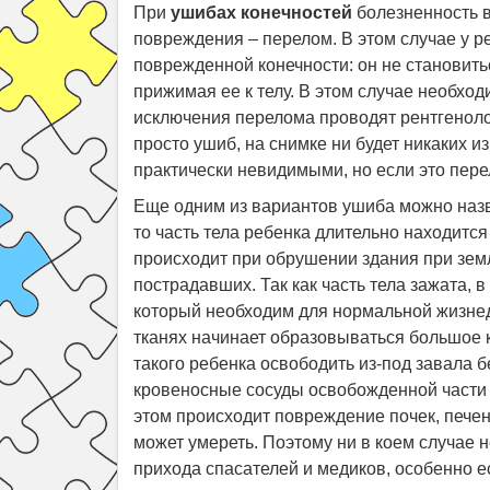
При
ушибах конечностей
болезненность в
повреждения – перелом. В этом случае у 
поврежденной конечности: он не становить
прижимая ее к телу. В этом случае необход
исключения перелома проводят рентгеноло
просто ушиб, на снимке ни будет никаких и
практически невидимыми, но если это перел
Еще одним из вариантов ушиба можно назв
то часть тела ребенка длительно находитс
происходит при обрушении здания при зем
пострадавших. Так как часть тела зажата, в
который необходим для нормальной жизнед
тканях начинает образовываться большое к
такого ребенка освободить из-под завала б
кровеносные сосуды освобожденной части т
этом происходит повреждение почек, печен
может умереть. Поэтому ни в коем случае н
прихода спасателей и медиков, особенно 