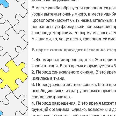
В месте ушиба образуется кровоподтек (син
крови вытекает очень много, в месте ушиб
Кровоподтек может быть незначительным, в
неправильную форму, если повреждение пр
кровоподтек принимает форму мышцы, а е
мышцами, то, чаще всего, кровоподтек име
В норме синяк проходит несколько ста
1. Формирование кровоподтека. Это период
крови в ткани. В это время формируется «
2. Период сине-зеленого синяка. В это вр
излилась в ткани.
3. Период зелено-желтого синяка. В это 
освободившихся из разрушенных форменных
состав эритроцитов.
4. Период разрешения. В это время может
функций организма. Однако, возможны и д
этом случае место ушиба ограничивается к