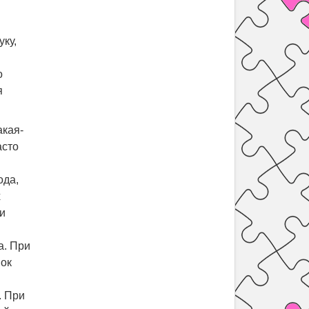
ку,
о
я
акая-
асто
ода,
х
и
а. При
нок
. При