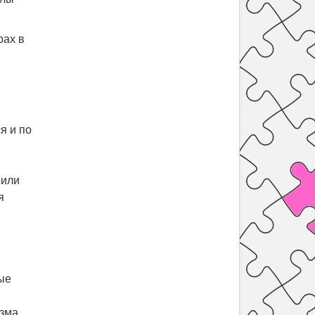
рах в
я и по
 или
я
ые
изма