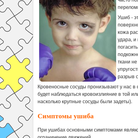
переломы
Ушиб - э
поверхно
кожа рас
удара, и
погасить
подкожно
ткани не
упругост
разрыв с
Кровеносные сосуды пронизывают у нас в о
будет наблюдаться кровоизлияние в той ил
насколько крупные сосуды были задеты).
Симптомы ушиба
При ушибах основными симптомами являютс
ограничение движений.