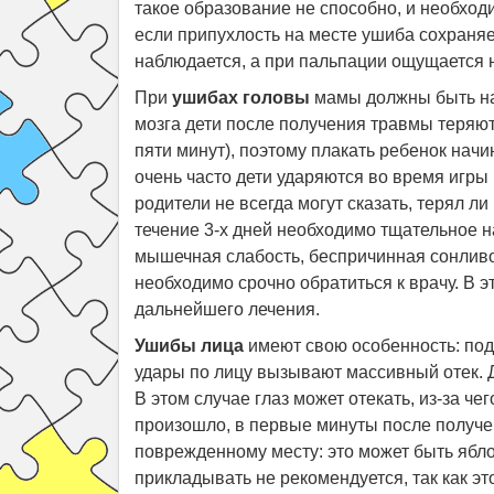
такое образование не способно, и необход
если припухлость на месте ушиба сохраняет
наблюдается, а при пальпации ощущается 
При
ушибах головы
мамы должны быть на
мозга дети после получения травмы теряют
пяти минут), поэтому плакать ребенок начи
очень часто дети ударяются во время игры 
родители не всегда могут сказать, терял л
течение 3-х дней необходимо тщательное н
мышечная слабость, беспричинная сонливос
необходимо срочно обратиться к врачу. В 
дальнейшего лечения.
Ушибы лица
имеют свою особенность: под
удары по лицу вызывают массивный отек. Д
В этом случае глаз может отекать, из-за че
произошло, в первые минуты после получе
поврежденному месту: это может быть ябло
прикладывать не рекомендуется, так как э