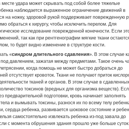
 месте удара может скрывать под собой более тяжелые
ребенка наблюдается выраженное ограничение движений в
ся на ножку, здоровой рукой поддерживает поврежденную ру
имо обраться к хирургу, чтобы исключить перелом. Для
гическое исследование поврежденной конечности. Если эт
зменений, так как при рентгенографии мягкие ткани остаютс
ом, то будет видно изменение в структуре кости.
ать «
синдром длительного сдавления
». В этом случае к
я под давлением, зажатая между предметами. Такое очень ч
летрясении, когда помощь не может быстро добраться до
 ней отсутствует кровоток. Ткани не получают приток кислор
еятельности тканей и органов. В этом случае в сдавленны
оличество токсинов (вредных для организма веществ). Есл
ез предварительной подготовки, кровь начинает заполнять
ела и вымывать токсины, разнося их по всему телу ребенк
и, сердца ребенка, развивается шоковое состояние и ребе
ельзя самостоятельно извлекать ребенка из-под завала до
если с момента обрушения здания прошло уже больше суток