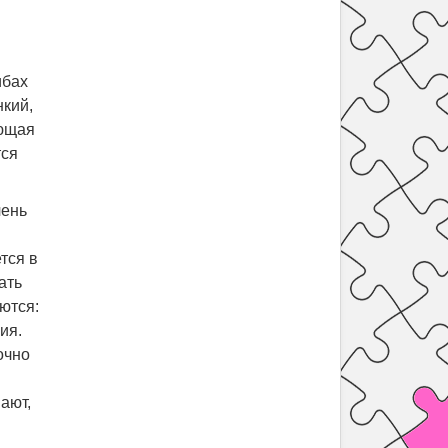
ибах
нкий,
ающая
тся
чень
тся в
ать
ются:
ия.
очно
ают,