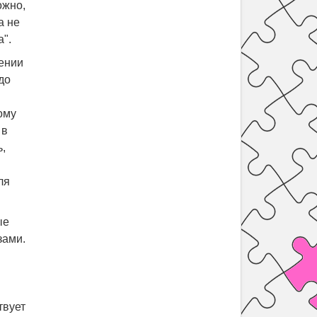
ожно,
а не
".
ении
до
ому
 в
,
ля
ые
зами.
твует