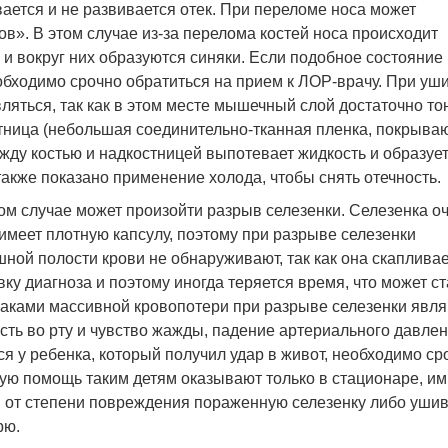
вается и не развивается отек. При переломе носа может
ов». В этом случае из-за перелома костей носа происходит
 и вокруг них образуются синяки. Если подобное состояние
обходимо срочно обратиться на прием к ЛОР-врачу. При уш
ляться, так как в этом месте мышечный слой достаточно то
стница (небольшая соединительно-тканная пленка, покрыв
жду костью и надкостницей выпотевает жидкость и образуе
акже показано применение холода, чтобы снять отечность.
том случае может произойти разрыв селезенки. Селезенка о
имеет плотную капсулу, поэтому при разрыве селезенки
ной полости крови не обнаруживают, так как она скапливае
вку диагноза и поэтому иногда теряется время, что может ст
аками массивной кровопотери при разрыве селезенки явля
ость во рту и чувство жажды, падение артериального давлен
ся у ребенка, который получил удар в живот, необходимо ср
ую помощь таким детям оказывают только в стационаре, им
и от степени повреждения пораженную селезенку либо ушив
рю.