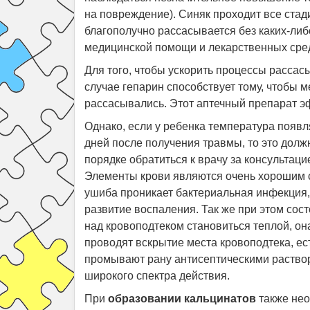
на повреждение). Синяк проходит все стад
благополучно рассасывается без каких-либ
медицинской помощи и лекарственных сре
Для того, чтобы ускорить процессы рассас
случае гепарин способствует тому, чтобы 
рассасывались. Этот аптечный препарат э
Однако, если у ребенка температура появл
дней после получения травмы, то это долж
порядке обратиться к врачу за консультац
Элементы крови являются очень хорошим с
ушиба проникает бактериальная инфекция,
развитие воспаления. Так же при этом сост
над кровоподтеком становиться теплой, она
проводят вскрытие места кровоподтека, ест
промывают рану антисептическими раство
широкого спектра действия.
При
образовании кальцинатов
также нео