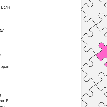
. Если
ду
е
торая
е
ов. В
улы