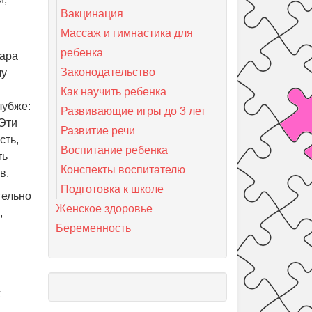
Вакцинация
Массаж и гимнастика для
ребенка
дара
Законодательство
лу
Как научить ребенка
лубже:
Развивающие игры до 3 лет
 Эти
Развитие речи
сть,
Воспитание ребенка
ть
Конспекты воспитателю
в.
Подготовка к школе
тельно
Женское здоровье
,
Беременность
х