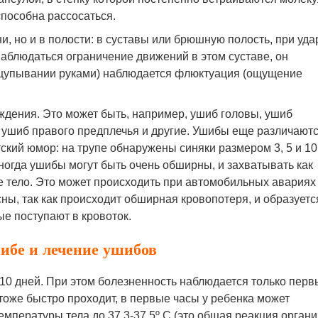
способна рассосаться.
и, но и в полости: в суставы или брюшную полость, при уда
наблюдаться ограничение движений в этом суставе, он
ощупывании руками) наблюдается флюктуация (ощущение
ждения. Это может быть, например, ушиб головы, ушиб
и, ушиб правого предплечья и другие. Ушибы еще различаютс
ский юмор: на трупе обнаружены синяки размером 3, 5 и 10
Иногда ушибы могут быть очень обширны, и захватывать как
се тело. Это может происходить при автомобильных авариях
ны, так как происходит обширная кровопотеря, и образуетс
ые поступают в кровоток.
ибе и лечение ушибов
-10 дней. При этом болезненность наблюдается только перв
 тоже быстро проходит, в первые часы у ребенка может
мпературы тела до 37,3-37,5º С (это общая реакция орган