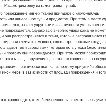
. Рассмотрим одну из таких травм – ушиб.
то повреждение мягких тканей при ударе о какую-нибудь
сть или нанесенное тупым предметом. При этом в месте у
тягивается, за счет упругости и эластичности уменьшает си
 не повреждается. Однако всю энергию удара кожа не может
, и она распространяется в ткани, которые располагаются г
-жировая клетчатка, мышцы, связки, кровеносные сосуды.
 обладают теми свойствами, которые есть у кожи (эластично
ь) и поэтому они повреждаются. При этом может происходи
вязок и мышц, нарушение целостности кровеносных сосудо
рганизме практически все ткани, поэтому при ушибе обяза
и иной мере (в зависимости от площади повреждения и того
я: кровоподтек, отек, болезненность, в некоторых случая