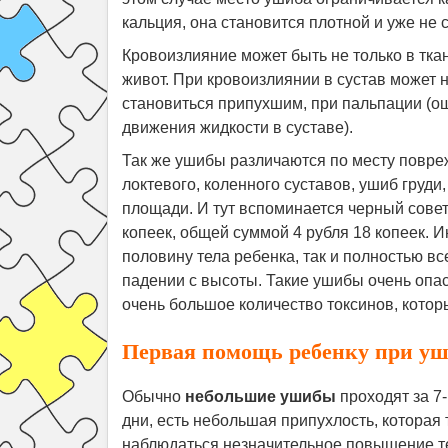
кальция, она становится плотной и уже не 
Кровоизлияние может быть не только в ткан
живот. При кровоизлиянии в сустав может 
становиться припухшим, при пальпации (
движения жидкости в суставе).
Так же ушибы различаются по месту повре
локтевого, коленного суставов, ушиб груд
площади. И тут вспоминается черный совет
копеек, общей суммой 4 рубля 18 копеек. 
половину тела ребенка, так и полностью в
падении с высоты. Такие ушибы очень опас
очень большое количество токсинов, котор
Первая помощь ребенку при уш
Обычно
небольшие ушибы
проходят за 7
дни, есть небольшая припухлость, которая
наблюдаться незначительное повышение те