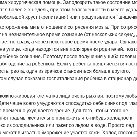
има хирургическая помощь. Заподозрить такое состояние м
ся более 3-х недель, при этом болезненности в месте удар
небольшой хруст (крепитация) или прощупывается "шишечка
стороженными в отношении сотрясения мозга. При сотряс
 на незначительное время сознание (от нескольких секунд, 
нает не сразу, а через некоторое время после удара. Однако
на улице, когда находятся вне поля зрения родителей, поэт
и ребенок сознание. Поэтому после получения ушиба головы
аблюдение за ребенком. Если у ребенка появляется вялость
ть, рвота, один из зрачков становиться больше другого,
этом случае показана госпитализация ребенка в стационар д
кожно-жировая клетчатка лица очень рыхлая, поэтому люб
ети чаще всего умудряются «посадить» себе синяк под гла
го временно ухудшается зрение. Для того, чтобы этого не
ния травмы желательно приложить что-нибудь холодное к
ко из холодильника или пакет со льдом в воде. Просто лед
то может вызвать обморожение участка кожи. Холод способс