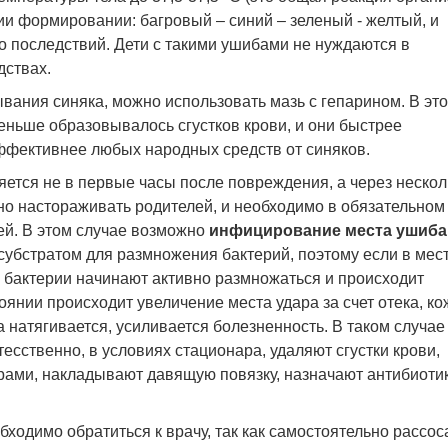
ии формировании: багровый – синий – зеленый - желтый, и
о последствий. Дети с такими ушибами не нуждаются в
дствах.
ывания синяка, можно использовать мазь с гепарином. В эт
меньше образовывалось сгустков крови, и они быстрее
ффективнее любых народных средств от синяков.
яется не в первые часы после повреждения, а через нескол
но настораживать родителей, и необходимо в обязательном
ией. В этом случае возможно
инфицирование места ушиба
убстратом для размножения бактерий, поэтому если в мес
 бактерии начинают активно размножаться и происходит
оянии происходит увеличение места удара за счет отека, ко
 натягивается, усиливается болезненность. В таком случае
есственно, в условиях стационара, удаляют сгустки крови,
рами, накладывают давящую повязку, назначают антибиоти
бходимо обратиться к врачу, так как самостоятельно рассос