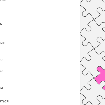
ом
ько
.
то
жа
ки
аться