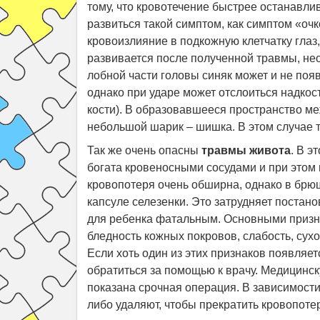
тому, что кровотечение быстрее останавли
развиться такой симптом, как симптом «очк
кровоизлияние в подкожную клетчатку глаз,
развивается после полученной травмы, не
лобной части головы синяк может и не появ
однако при ударе может отслоиться надко
кости). В образовавшееся пространство ме
небольшой шарик – шишка. В этом случае т
Так же очень опасны
травмы живота
. В э
богата кровеносными сосудами и при этом 
кровопотеря очень обширна, однако в брюш
капсуле селезенки. Это затрудняет постано
для ребенка фатальным. Основными призн
бледность кожных покровов, слабость, сух
Если хоть один из этих признаков появляет
обратиться за помощью к врачу. Медицинск
показана срочная операция. В зависимост
либо удаляют, чтобы прекратить кровопоте