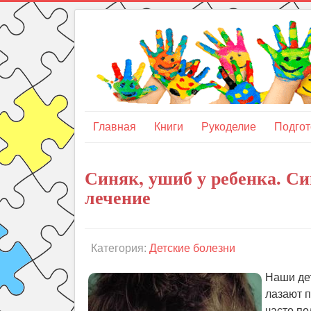
Главная
Книги
Рукоделие
Подгот
Синяк, ушиб у ребенка. С
лечение
Категория:
Детские болезни
Наши дет
лазают п
часто по