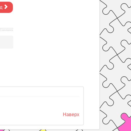
д
Comments
Наверх