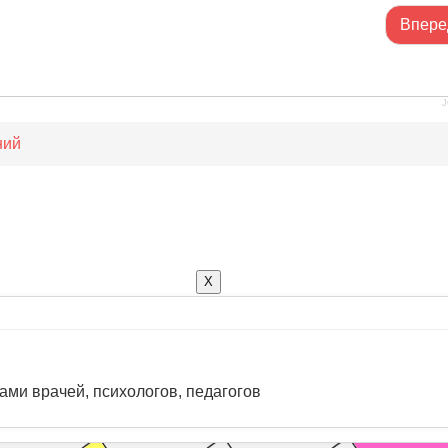
Впере
J
ний
X
ами врачей, психологов, педагогов