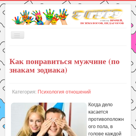
Включить/
выключить
навигацию
Главная
Как понравиться мужчине (по
Книги
знакам зодиака)
Рукоделие
Подготовка к школе
Уроки
Категория:
Психология отношений
ГДЗ
Когда дело
Праздники
касается
противоположн
Психология
ого пола, в
Летом!
голове каждой