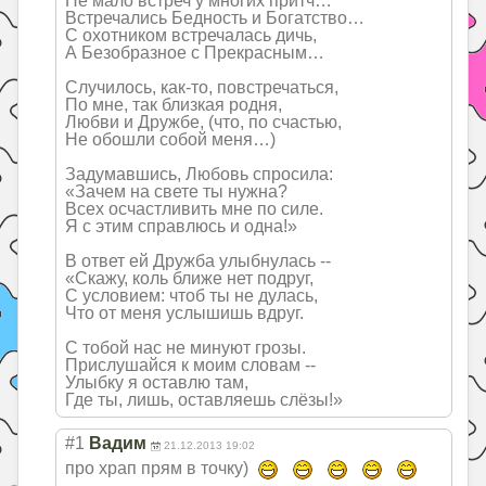
Не мало встреч у многих притч…
Встречались Бедность и Богатство…
С охотником встречалась дичь,
А Безобразное с Прекрасным…
Случилось, как-то, повстречаться,
По мне, так близкая родня,
Любви и Дружбе, (что, по счастью,
Не обошли собой меня…)
Задумавшись, Любовь спросила:
«Зачем на свете ты нужна?
Всех осчастливить мне по силе.
Я с этим справлюсь и одна!»
В ответ ей Дружба улыбнулась --
«Скажу, коль ближе нет подруг,
С условием: чтоб ты не дулась,
Что от меня услышишь вдруг.
С тобой нас не минуют грозы.
Прислушайся к моим словам --
Улыбку я оставлю там,
Где ты, лишь, оставляешь слёзы!»
#1
Вадим
21.12.2013 19:02
про храп прям в точку)