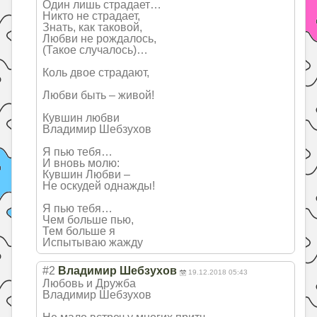
Один лишь страдает…
Никто не страдает,
Знать, как таковой,
Любви не рождалось,
(Такое случалось)…
Коль двое страдают,
Любви быть – живой!
Кувшин любви
Владимир Шебзухов
Я пью тебя…
И вновь молю:
Кувшин Любви –
Не оскудей однажды!
Я пью тебя…
Чем больше пью,
Тем больше я
Испытываю жажду
#2
Владимир Шебзухов
19.12.2018 05:43
Любовь и Дружба
Владимир Шебзухов