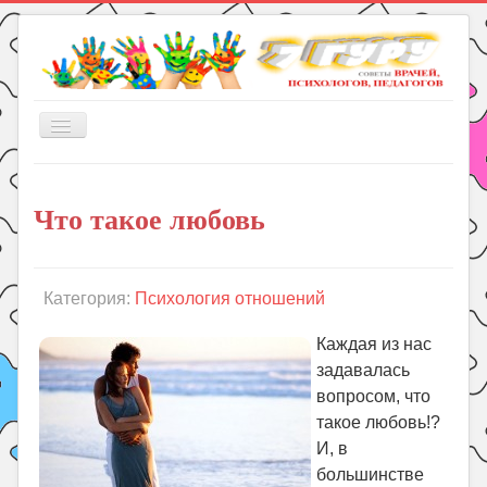
Включить/
выключить
навигацию
Главная
Что такое любовь
Книги
Рукоделие
Подготовка к школе
Категория:
Психология отношений
Уроки
Каждая из нас
ГДЗ
задавалась
вопросом, что
Праздники
такое любовь!?
Психология
И, в
Летом!
большинстве