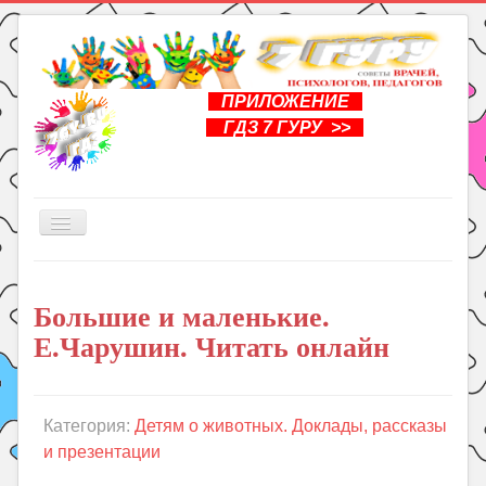
ПРИЛОЖЕНИЕ
ГДЗ 7 ГУРУ >>
Включить/
выключить
навигацию
Главная
Большие и маленькие.
Книги
Е.Чарушин. Читать онлайн
Рукоделие
Подготовка к школе
Уроки
Категория:
Детям о животных. Доклады, рассказы
и презентации
ГДЗ