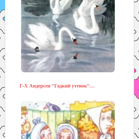
Г-Х Андерсен "Гадкий утенок"…