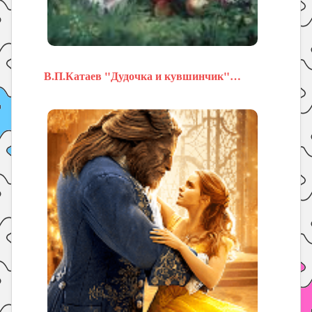
В.П.Катаев "Дудочка и кувшинчик"…