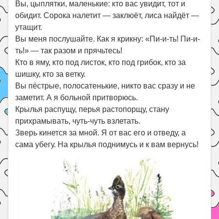
Вы, цыплятки, маленькие: кто вас увидит, тот и
обидит. Сорока налетит — заклюёт, лиса найдёт —
утащит.
Вы меня послушайте. Как я крикну: «Пи-и-ть! Пи-и-
ть!» — так разом и прячьтесь!
Кто в яму, кто под листок, кто под грибок, кто за
шишку, кто за ветку.
Вы пёстрые, полосатенькие, никто вас сразу и не
заметит. А я больной притворюсь.
Крылья распущу, перья растопорщу, стану
прихрамывать, чуть-чуть взлетать.
Зверь кинется за мной. Я от вас его и отведу, а
сама убегу. На крылья поднимусь и к вам вернусь!