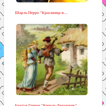
Шарль Перро "Красавица и…
Братья Гримм "Король-Дроздовик"