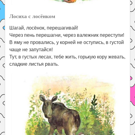
Лосиха с лосёнком
Шагай, лосёнок, перешагивай!
Через пень перешагни, через валежник переступи!
В яму не провались, у корней не оступись, в густой
чаще не запутайся!
Тут, в густых лесах, тебе жить, горькую кору жевать,
сладкие листья рвать.