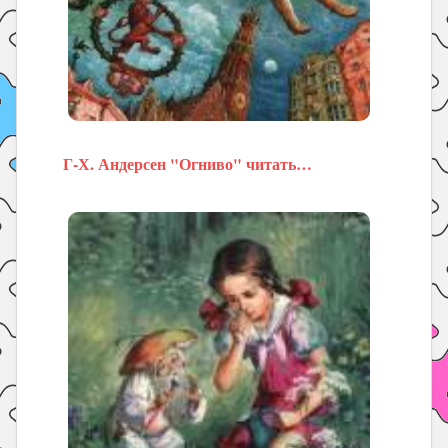
Г-Х. Андерсен "Огниво" читать…