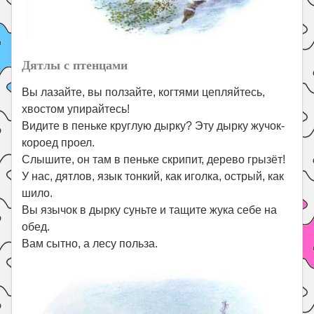
Дятлы с птенцами
Вы лазайте, вы ползайте, когтями цепляйтесь,
хвостом упирайтесь!
Видите в пеньке круглую дырку? Эту дырку жучок-
короед проел.
Слышите, он там в пеньке скрипит, дерево грызёт!
У нас, дятлов, язык тонкий, как иголка, острый, как
шило.
Вы язычок в дырку суньте и тащите жука себе на
обед.
Вам сытно, а лесу польза.