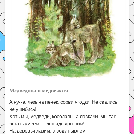
Медведица и медвежата
А ну-ка, лезь на пенёк, сорви ягодки! Не свались,
не ушибись!
Хоть мы, медведи, косолапы, а ловкачи. Мы так
бегать умеем — лошадь догоним!
На деревья лазим, в воду ныряем.