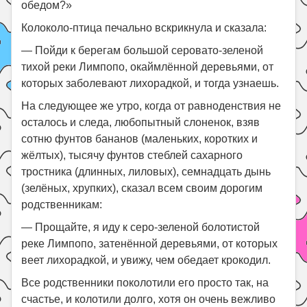
обедом?»
Колоколо-птица печально вскрикнула и сказала:
— Пойди к берегам большой серовато-зеленой
тихой реки Лимпопо, окаймлённой деревьями, от
которых заболевают лихорадкой, и тогда узнаешь.
На следующее же утро, когда от равноденствия не
осталось и следа, любопытный слоненок, взяв
сотню фунтов бананов (маленьких, коротких и
жёлтых), тысячу фунтов стеблей сахарного
тростника (длинных, лиловых), семнадцать дынь
(зелёных, хрупких), сказал всем своим дорогим
родственникам:
— Прощайте, я иду к серо-зеленой болотистой
реке Лимпопо, затенённой деревьями, от которых
веет лихорадкой, и увижу, чем обедает крокодил.
Все родственники поколотили его просто так, на
счастье, и колотили долго, хотя он очень вежливо