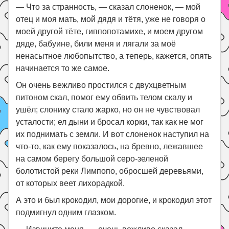
— Что за странность, — сказал слоненок, — мой
отец и моя мать, мой дядя и тётя, уже не говоря о
моей другой тёте, гиппопотамихе, и моем другом
дяде, бабуине, били меня и лягали за моё
ненасытное любопытство, а теперь, кажется, опять
начинается то же самое.
Он очень вежливо простился с двухцветным
питоном скал, помог ему обвить телом скалу и
ушёл; слонику стало жарко, но он не чувствовал
усталости; ел дыни и бросал корки, так как не мог
их поднимать с земли. И вот слоненок наступил на
что-то, как ему показалось, на бревно, лежавшее
на самом берегу большой серо-зеленой
болотистой реки Лимпопо, обросшей деревьями,
от которых веет лихорадкой.
А это и был крокодил, мои дорогие, и крокодил этот
подмигнул одним глазком.