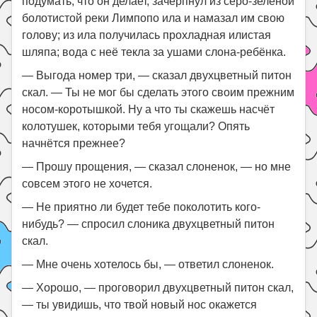
подумать, что он делает, зачерпнул из серо-зеленой
болотистой реки Лимпопо ила и намазал им свою
голову; из ила получилась прохладная илистая
шляпа; вода с неё текла за ушами слона-ребёнка.
— Выгода номер три, — сказал двухцветный питон
скал. — Ты не мог бы сделать этого своим прежним
носом-коротышкой. Ну а что ты скажешь насчёт
колотушек, которыми тебя угощали? Опять
начнётся прежнее?
— Прошу прощения, — сказал слоненок, — но мне
совсем этого не хочется.
— Не приятно ли будет тебе поколотить кого-
нибудь? — спросил слоника двухцветный питон
скал.
— Мне очень хотелось бы, — ответил слоненок.
— Хорошо, — проговорил двухцветный питон скал,
— ты увидишь, что твой новый нос окажется