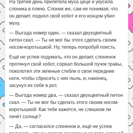
На третий день прилетела муха цеце и укусила
слоника в плечо. Слоник же, сам не понимая, что
он делает, поднял свой хобот и его концом убил
муху.
— Выгода номер один, — сказал двухцветный
питон скал. — Ты не мог бы этого сделать своим
носом-коротышкой. Ну, теперь попробуй поесть.
Ещё не успев подумать, что он делает, слоненок
протянул свой хобот, сорвал большой пучок травы,
поколотил эти зеленые стебли о свои передние
ноги, чтобы сбросить с них пыль, и, наконец,
засунул их себе в рот.
— Выгода номер два, — сказал двухцветный питон
скал. — Ты не мог бы сделать этого своим носом-
коротышкой. Как тебе кажется, не слишком ли
печёт солнце?
— Да, — согласился слоненок и, ещё не успев