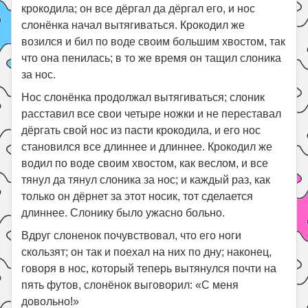
крокодила; он все дёргал да дёргал его, и нос
слонёнка начал вытягиваться. Крокодил же
возился и бил по воде своим большим хвостом, так
что она пенилась; в то же время он тащил слоника
за нос.
Нос слонёнка продолжал вытягиваться; слоник
расставил все свои четыре ножки и не переставал
дёргать свой нос из пасти крокодила, и его нос
становился все длиннее и длиннее. Крокодил же
водил по воде своим хвостом, как веслом, и все
тянул да тянул слоника за нос; и каждый раз, как
только он дёрнет за этот носик, тот сделается
длиннее. Слонику было ужасно больно.
Вдруг слоненок почувствовал, что его ноги
скользят; он так и поехал на них по дну; наконец,
говоря в нос, который теперь вытянулся почти на
пять футов, слонёнок выговорил: «С меня
довольно!»