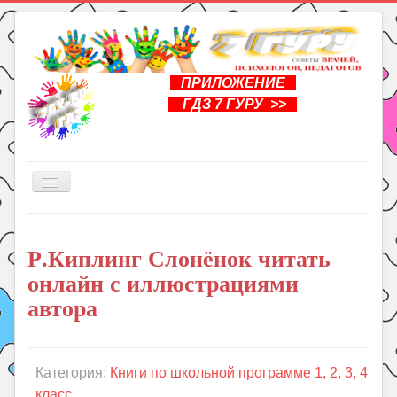
ПРИЛОЖЕНИЕ
ГДЗ 7 ГУРУ >>
Включить/
выключить
навигацию
Главная
Р.Киплинг Слонёнок читать
Книги
онлайн с иллюстрациями
Рукоделие
автора
Подготовка к школе
Уроки
Категория:
Книги по школьной программе 1, 2, 3, 4
ГДЗ
класс