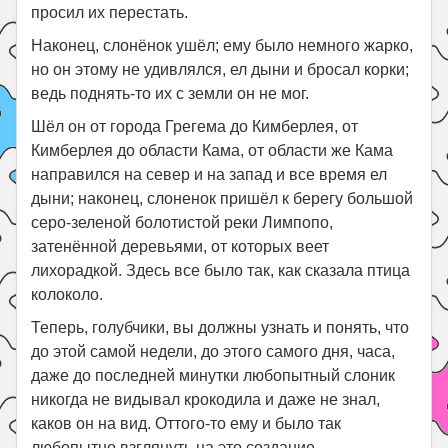
просил их перестать.
Наконец, слонёнок ушёл; ему было немного жарко,
но он этому не удивлялся, ел дыни и бросал корки;
ведь поднять-то их с земли он не мог.
Шёл он от города Грегема до Кимберлея, от
Кимберлея до области Кама, от области же Кама
направился на север и на запад и все время ел
дыни; наконец, слоненок пришёл к берегу большой
серо-зеленой болотистой реки Лимпопо,
затенённой деревьями, от которых веет
лихорадкой. Здесь все было так, как сказала птица
колоколо.
Теперь, голубчики, вы должны узнать и понять, что
до этой самой недели, до этого самого дня, часа,
даже до последней минутки любопытный слоник
никогда не видывал крокодила и даже не знал,
каков он на вид. Оттого-то ему и было так
любопытно взглянуть на это создание.