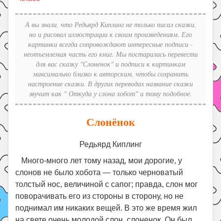
Праздники
Психология
А вы знали, что Редьярд Киплинг не только писал сказки,
но и рисовал иллюстрации к своим произведениям. Его
Летом!
картинки всегда сопровождают интересные подписи -
неотъемлемая часть его книг. Мы постарались перевести
Поиск
для вас сказку "Слоненок" и подписи к картинкам
максимально близко к авторским, чтобы сохранить
настроение сказки. В других переводах название сказки
звучит как " Откуда у слона хобот" и тому подобное.
Слонёнок
Редьярд Киплинг
Много-много лет тому назад, мои дорогие, у
слонов не было хобота — только черноватый
толстый нос, величиной с сапог; правда, слон мог
поворачивать его из стороны в сторону, но не
поднимал им никаких вещей. В это же время жил
на свете очень молодой слон, слоненок. Он был