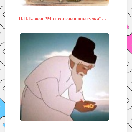
П.П. Бажов "Малахитовая шкатулка"…