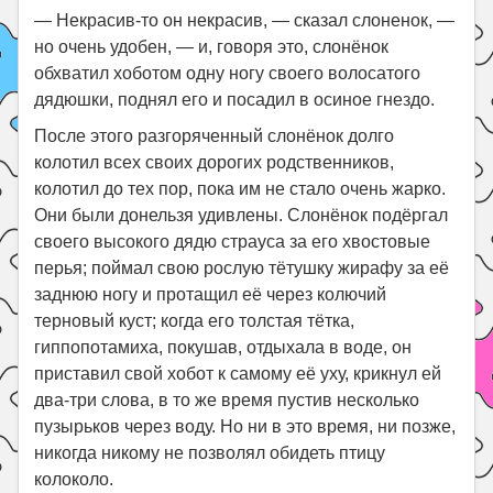
— Некрасив-то он некрасив, — сказал слоненок, —
но очень удобен, — и, говоря это, слонёнок
обхватил хоботом одну ногу своего волосатого
дядюшки, поднял его и посадил в осиное гнездо.
После этого разгоряченный слонёнок долго
колотил всех своих дорогих родственников,
колотил до тех пор, пока им не стало очень жарко.
Они были донельзя удивлены. Слонёнок подёргал
своего высокого дядю страуса за его хвостовые
перья; поймал свою рослую тётушку жирафу за её
заднюю ногу и протащил её через колючий
терновый куст; когда его толстая тётка,
гиппопотамиха, покушав, отдыхала в воде, он
приставил свой хобот к самому её уху, крикнул ей
два-три слова, в то же время пустив несколько
пузырьков через воду. Но ни в это время, ни позже,
никогда никому не позволял обидеть птицу
колоколо.