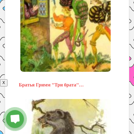
X
Братья Гримм "Три брата"…