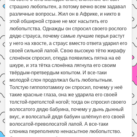
страшно любопытен, а потому вечно всем задавал
различные вопросы. Жил он в Африке, и никто в
этой обширной стране не мог насытить его
любопытства. Однажды он спросил своего рослого
дядю страуса, почему самые лучшие перья растут
у него на хвосте, а страус вместо ответа ударил его
своей сильной лапой. Свою высокую тётю жирафу
слонёнок спросил, откуда появились пятна на её
шкуре, и эта тётка слонёнка лягнула его своим
твёрдым-претвердым копытом. И все-таки
молодой слон продолжал быть любопытным.
Толстую гиппопотамиху он спросил, почему у неё
такие красные глаза, она же ударила его своей
толстой-претолстой ногой; тогда он спросил своего
волосатого дядю бабуина, почему у дынь дынный
вкус, и волосатый дядя бабуин шлёпнул его своей
волосатой-преволосатой лапой. А все-таки
слоника переполняло ненасытное любопытство.