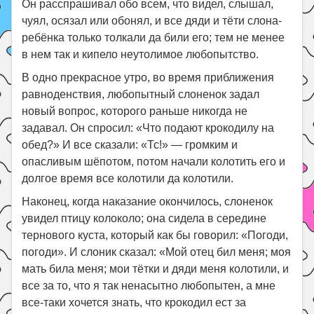
Он расспрашивал обо всем, что видел, слышал,
чуял, осязал или обонял, и все дяди и тёти слона-
ребёнка только толкали да били его; тем не менее
в нем так и кипело неутолимое любопытство.
В одно прекрасное утро, во время приближения
равноденствия, любопытный слоненок задал
новый вопрос, которого раньше никогда не
задавал. Он спросил: «Что подают крокодилу на
обед?» И все сказали: «Тс!» — громким и
опасливым шёпотом, потом начали колотить его и
долгое время все колотили да колотили.
Наконец, когда наказание окончилось, слоненок
увидел птицу колоколо; она сидела в середине
тернового куста, который как бы говорил: «Погоди,
погоди». И слоник сказал: «Мой отец бил меня; моя
мать била меня; мои тётки и дяди меня колотили, и
все за то, что я так ненасытно любопытен, а мне
все-таки хочется знать, что крокодил ест за