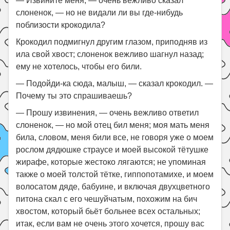
— Извините меня, — очень вежливо сказал
слоненок, — но не видали ли вы где-нибудь
поблизости крокодила?
Крокодил подмигнул другим глазом, приподняв из
ила свой хвост; слоненок вежливо шагнул назад;
ему не хотелось, чтобы его били.
— Подойди-ка сюда, малыш, — сказал крокодил. —
Почему ты это спрашиваешь?
— Прошу извинения, — очень вежливо ответил
слоненок, — но мой отец бил меня; моя мать меня
била, словом, меня били все, не говоря уже о моем
рослом дядюшке страусе и моей высокой тётушке
жирафе, которые жестоко лягаются; не упоминая
также о моей толстой тётке, гиппопотамихе, и моем
волосатом дяде, бабуине, и включая двухцветного
питона скал с его чешуйчатым, похожим на бич
хвостом, который бьёт больнее всех остальных;
итак, если вам не очень этого хочется, прошу вас