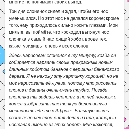
многие не понимают своих выгод.
Три дня слоненок сидел и ждал, чтобы его нос
уменьшился. Но этот нос не делался короче; кроме
того, ему приходилось сильно косить глазами. Мои
милые, вы поймёте, что крокодил вытянул нос
слоника в самый настоящий хобот, вроде тех,
какие увидишь теперь у всех слонов.
Здесь нарисован слоненок в ту минуту, когда он
собирается нарвать своим прекрасным новым
длинным хоботом бананов с вершины бананового
дерева. Я не нахожу эту картинку хорошей, но не
мог нарисовать её лучше, потому что рисовать
слонов и бананы очень-очень трудно. Позади
слонёнка ты видишь черноту, а по ней полосы; я
хотел изобразить так топкую болотистую
местность где-то в Африке. Большую часть
своих лепёшек слон-дитя делал из ила, который
доставал именно из этих болот. Мне кажется,