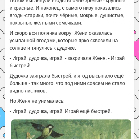
Потом выглянули ягоды вполне зрелые - крупные
и красные. И наконец, с самого низу показались
ягоды-старики, почти чёрные, мокрые, душистые,
покрытые жёлтыми семечками.
И скоро вся полянка вокруг Жени оказалась
усыпанной ягодами, которые ярко сквозили на
солнце и тянулись к дудочке.
- Играй, дудочка, играй! - закричала Женя. - Играй
быстрей!
Дудочка заиграла быстрей, и ягод высыпало ещё
больше - так много, что под ними совсем не стало
видно листиков.
Но Женя не унималась:
- Играй, дудочка, играй! Играй ещё быстрей.