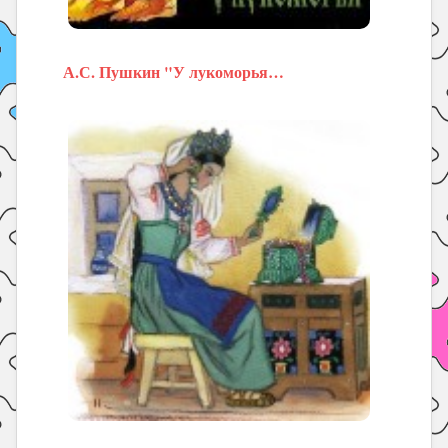
А.С. Пушкин "У лукоморья…