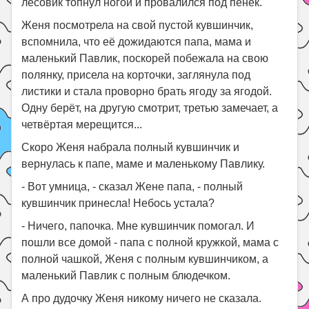
лесовик топнул ногой и провалился под пенёк.
Женя посмотрела на свой пустой кувшинчик,
вспомнила, что её дожидаются папа, мама и
маленький Павлик, поскорей побежала на свою
полянку, присела на корточки, заглянула под
листики и стала проворно брать ягоду за ягодой.
Одну берёт, на другую смотрит, третью замечает, а
четвёртая мерещится...
Скоро Женя набрала полный кувшинчик и
вернулась к папе, маме и маленькому Павлику.
- Вот умница, - сказал Жене папа, - полный
кувшинчик принесла! Небось устала?
- Ничего, папочка. Мне кувшинчик помогал. И
пошли все домой - папа с полной кружкой, мама с
полной чашкой, Женя с полным кувшинчиком, а
маленький Павлик с полным блюдечком.
А про дудочку Женя никому ничего не сказала.