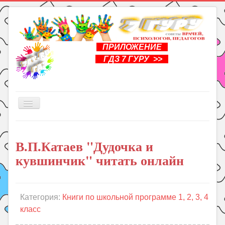
ПРИЛОЖЕНИЕ
ГДЗ 7 ГУРУ >>
Включить/
выключить
навигацию
Главная
В.П.Катаев "Дудочка и
Книги
кувшинчик" читать онлайн
Рукоделие
Подготовка к школе
Уроки
Категория:
Книги по школьной программе 1, 2, 3, 4
класс
ГДЗ