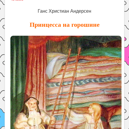
Праздники
Ганс Христиан Андерсен
Психология
Летом!
Принцесса на горошине
Поиск