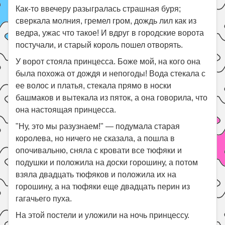
Как-то ввечеру разыгралась страшная буря;
сверкала молния, гремел гром, дождь лил как из
ведра, ужас что такое! И вдруг в городские ворота
постучали, и старый король пошел отворять.
У ворот стояла принцесса. Боже мой, на кого она
была похожа от дождя и непогоды! Вода стекала с
ее волос и платья, стекала прямо в носки
башмаков и вытекала из пяток, а она говорила, что
она настоящая принцесса.
"Ну, это мы разузнаем!" — подумала старая
королева, но ничего не сказала, а пошла в
опочивальню, сняла с кровати все тюфяки и
подушки и положила на доски горошину, а потом
взяла двадцать тюфяков и положила их на
горошину, а на тюфяки еще двадцать перин из
гагачьего пуха.
На этой постели и уложили на ночь принцессу.