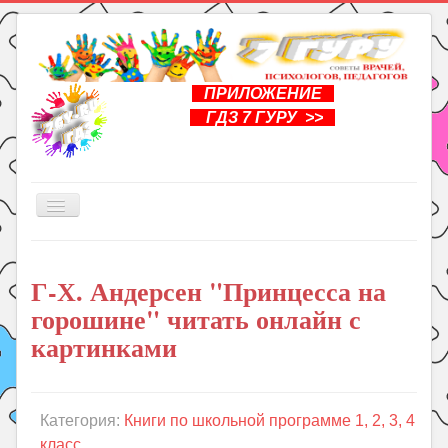
ПРИЛОЖЕНИЕ
ГДЗ 7 ГУРУ >>
Включить/
выключить
навигацию
Главная
Г-Х. Андерсен "Принцесса на
Книги
горошине" читать онлайн с
Рукоделие
картинками
Подготовка к школе
Уроки
Категория:
Книги по школьной программе 1, 2, 3, 4
ГДЗ
класс