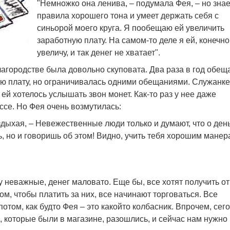
"Немножко она ленива, – подумала Фея, – но знае
правила хорошего тона и умеет держать себя с
синьорой моего круга. Я пообещаю ей увеличить
заработную плату. На самом-то деле я ей, конечно
увеличу, и так денег не хватает".
лагородстве была довольно скуповата. Два раза в год обещ
ую плату, но ограничивалась одними обещаниями. Служанке
ей хотелось услышать звон монет. Как-то раз у нее даже
ссе. Но Фея очень возмутилась:
здыхая, – Невежественные люди только и думают, что о день
ь, но и говоришь об этом! Видно, учить тебя хорошим манер
ду неважные, денег маловато. Еще бы, все хотят получить о
том, чтобы платить за них, все начинают торговаться. Все
потом, как будто Фея – это какойто колбасник. Впрочем, сег
, которые были в магазине, разошлись, и сейчас нам нужно