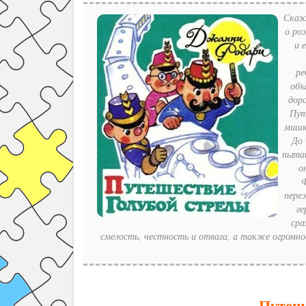
Сказ
о ро
и 
ре
объ
дор
Пут
мишк
До 
пытаю
о
Ф
пере
ге
сра
смелость, честность и отвага, а также огромн
Путеш