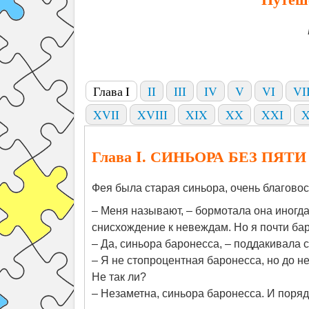
Глава I
II
III
IV
V
VI
VI
XVII
XVIII
XIX
XX
XXI
X
Глава I. СИНЬОРА БЕЗ ПЯ
Фея была старая синьора, очень благовос
– Меня называют, – бормотала она иногда 
снисхождение к невеждам. Но я почти ба
– Да, синьора баронесса, – поддакивала 
– Я не стопроцентная баронесса, но до не
Не так ли?
– Незаметна, синьора баронесса. И поряд