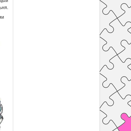
ждый
ьня.
ми