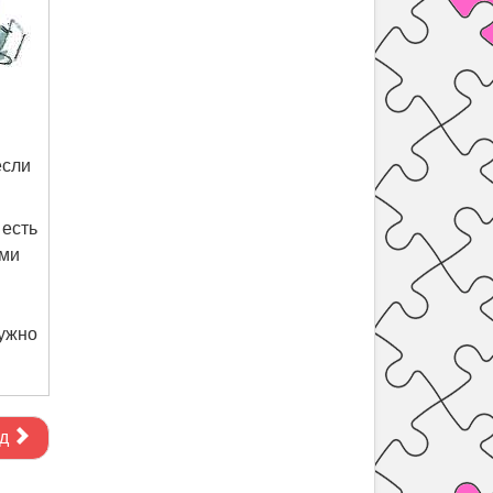
если
 есть
ыми
нужно
д