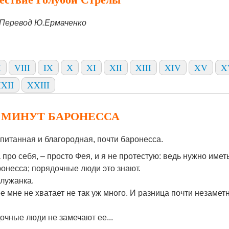
Перевод Ю.Ермаченко
I
VIII
IX
Х
XI
XII
XIII
XIV
XV
X
XII
XXIII
ТИ МИНУТ БАРОНЕССА
питанная и благородная, почти баронесса.
про себя, – просто Фея, и я не протестую: ведь нужно имет
ронесса; порядочные люди это знают.
служанка.
е мне не хватает не так уж много. И разница почти незаметн
очные люди не замечают ее...