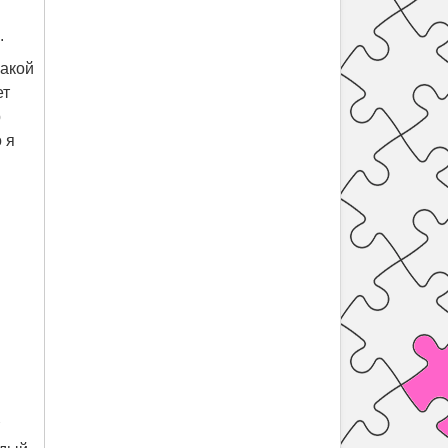
.
какой
ет
р
 я