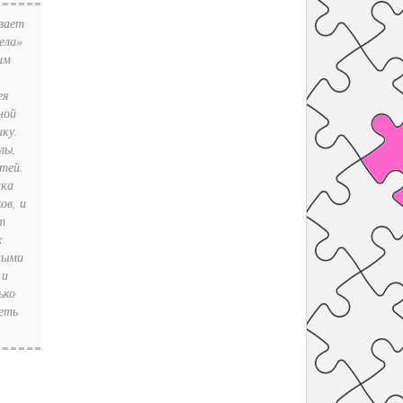
вает
ела»
им
ея
ной
ику.
лы,
тей.
ика
ов, и
т
х
ными
 и
ько
еть