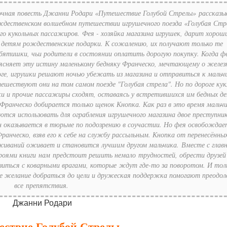
очная повесть Джанни Родари «Путешествие Голубой Стрелы» рассказы
ждественском волшебном путешествии игрушечного поезда «Голубая Стр
его кукольных пассажиров. Фея - хозяйка магазина игрушек, дарит хорош
детям рождественские подарки. К сожалению, их получают только те
бятишки, чьи родители в состоянии оплатить дорогую покупку. Когда ф
ясняет эту истину маленькому бедняку Франческо, мечтающему о желез
оге, игрушки решают ночью убежать из магазина и отправиться к мальч
ешествуют они на том самом поезде "Голубая стрела". Но по дороге кук
и и прочие пассажиры сходят, оставаясь у встретившихся им бедных де
Франческо добирается только щенок Кнопка. Как раз в это время мальч
тся использовать для ограбления игрушечного магазина двое преступник
н оказывается в тюрьме по подозрению в соучастии. Но фея освобождае
ранческо, взяв его к себе на службу рассыльным. Кнопка от перенесённы
живаний оживает и становится лучшим другом мальчика. Вместе с глав
роями книги нам предстоит решить немало трудностей, обрести друзей
зиться с коварными врагами, которые ждут где-то за поворотом. И тол
ое желание добраться до цели и дружеская поддержка помогают преодол
все препятствия.
Джанни Родари
ествие Голубой Стрелы