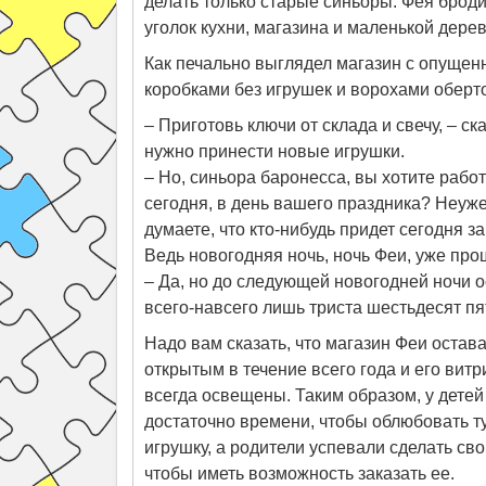
делать только старые синьоры. Фея брод
уголок кухни, магазина и маленькой дерев
Как печально выглядел магазин с опуще
коробками без игрушек и ворохами оберт
– Приготовь ключи от склада и свечу, – ск
нужно принести новые игрушки.
– Но, синьора баронесса, вы хотите рабо
сегодня, в день вашего праздника? Неуж
думаете, что кто-нибудь придет сегодня з
Ведь новогодняя ночь, ночь Феи, уже прош
– Да, но до следующей новогодней ночи 
всего-навсего лишь триста шестьдесят пя
Надо вам сказать, что магазин Феи остав
открытым в течение всего года и его вит
всегда освещены. Таким образом, у дете
достаточно времени, чтобы облюбовать т
игрушку, а родители успевали сделать сво
чтобы иметь возможность заказать ее.