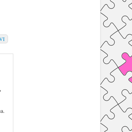
VI
ь
а.