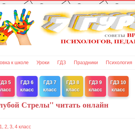
овка к школе
Уроки
ГДЗ
Праздники
Психология
ГДЗ 5
ГДЗ 6
ГДЗ 7
ГДЗ 8
ГДЗ 9
ГДЗ 10
класс
класс
класс
класс
класс
класс
лубой Стрелы" читать онлайн
 2, 3, 4 класс