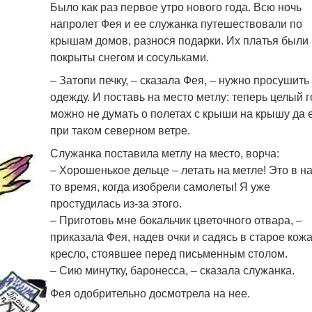
Было как раз первое утро нового года. Всю ночь
напролет Фея и ее служанка путешествовали по
крышам домов, разнося подарки. Их платья были
покрыты снегом и сосульками.
– Затопи печку, – сказала Фея, – нужно просушить
одежду. И поставь на место метлу: теперь целый г
можно не думать о полетах с крыши на крышу да
при таком северном ветре.
Служанка поставила метлу на место, ворча:
– Хорошенькое дельце – летать на метле! Это в н
то время, когда изобрели самолеты! Я уже
простудилась из-за этого.
– Приготовь мне бокальчик цветочного отвара, –
приказала Фея, надев очки и садясь в старое кож
кресло, стоявшее перед письменным столом.
– Сию минутку, баронесса, – сказала служанка.
Фея одобрительно досмотрела на нее.