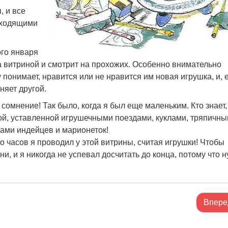
, и все
одходящими
ого января
а витриной и смотрит на прохожих. Особенно внимательно
 понимает, нравится или не нравится им новая игрушка, и, 
няет другой.
 сомнение! Так было, когда я был еще маленьким. Кто знает,
ной, уставленной игрушечными поездами, куклами, тряпичн
ками индейцев и марионеток!
о часов я проводил у этой витрины, считая игрушки! Чтобы
и, и я никогда не успевал досчитать до конца, потому что 
Впере