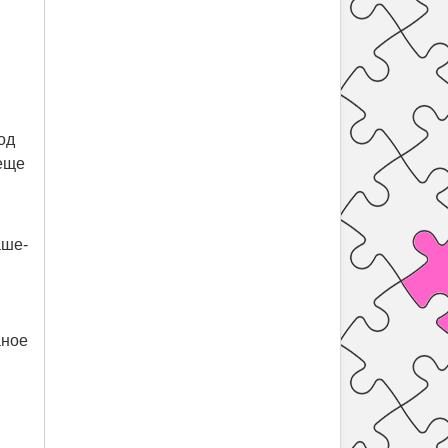
од
 еще
аше-
аное