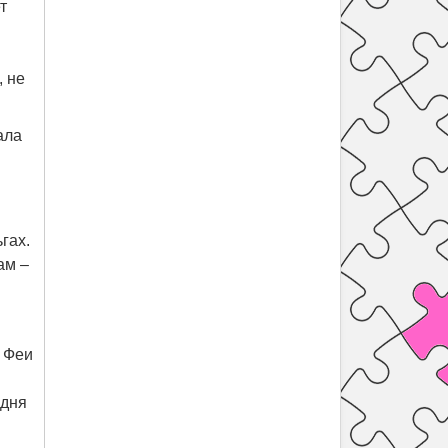
т
, не
ала
гах.
ам –
т Феи
одня