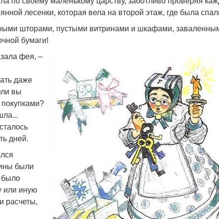
ила по своему маленькому царству, заботливо проверяя ка
янной лесенки, которая вела на второй этаж, где была спал
нными шторами, пустыми витринами и шкафами, заваленны
очной бумаги!
азала фея, –
тать даже
ели вы
а покупками?
ла...
осталось
ть дней.
ался
рины были
й было
у или иную
и расчеты,