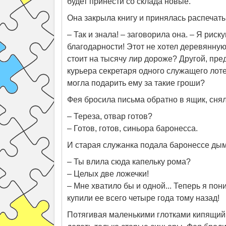
будет принести со склада новые.
Она закрыла книгу и принялась распечат
– Так и знала! – заговорила она. – Я рис
благодарности! Этот не хотел деревянную 
стоит на тысячу лир дороже? Другой, пре
курьера секретаря одного служащего лотер
могла подарить ему за такие гроши?
Фея бросила письма обратно в ящик, снял
– Тереза, отвар готов?
– Готов, готов, синьора баронесса.
И старая служанка подала баронессе ды
– Ты влила сюда капельку рома?
– Целых две ложечки!
– Мне хватило бы и одной... Теперь я по
купили ее всего четыре года тому назад!
Потягивая маленькими глотками кипящий н