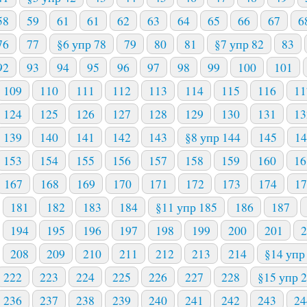
58
59
61
61
62
63
64
65
66
67
6
76
77
§6 упр 78
79
80
81
§7 упр 82
83
92
93
94
95
96
97
98
99
100
101
109
110
111
112
113
114
115
116
11
124
125
126
127
128
129
130
131
13
139
140
141
142
143
§8 упр 144
145
14
153
154
155
156
157
158
159
160
16
167
168
169
170
171
172
173
174
17
181
182
183
184
§11 упр 185
186
187
194
195
196
197
198
199
200
201
2
208
209
210
211
212
213
214
§14 упр
222
223
224
225
226
227
228
§15 упр 
236
237
238
239
240
241
242
243
24