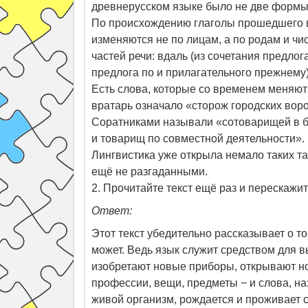
древнерусском языке было не две формы 
По происхождению глаголы прошедшего вре
изменяются не по лицам, а по родам и ч
частей речи: вдаль (из сочетания предлог
предлога по и прилагательного прежнему),
Есть слова, которые со временем меняют
вратарь означало «сторож городских воро
Соратниками называли «сотоварищей в би
и товарищ по совместной деятельности».
Лингвистика уже открыла немало таких та
ещё не разгаданными.
2. Прочитайте текст ещё раз и перескажит
Ответ:
Этот текст убедительно рассказывает о т
может. Ведь язык служит средством для в
изобретают новые приборы, открывают но
профессии, вещи, предметы − и слова, на
живой организм, рождается и проживает 