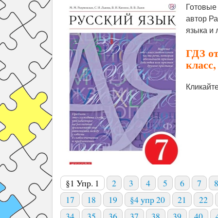
Готовые 
автор Ра
языка и
ГДЗ от
класс,
Кликайте
§1 Упр. 1
2
3
4
5
6
7
17
18
19
§4 упр 20
21
22
34
35
36
37
38
39
40