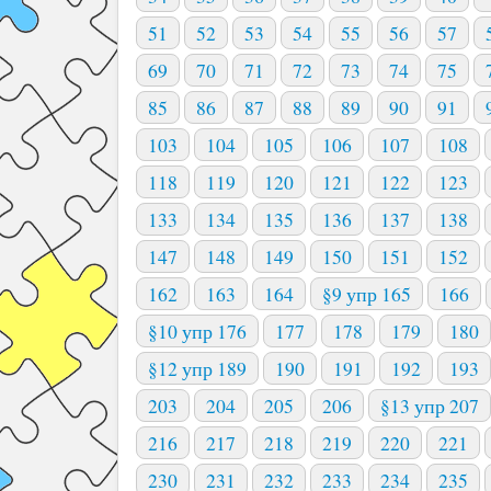
51
52
53
54
55
56
57
69
70
71
72
73
74
75
85
86
87
88
89
90
91
103
104
105
106
107
108
118
119
120
121
122
123
133
134
135
136
137
138
147
148
149
150
151
152
162
163
164
§9 упр 165
166
§10 упр 176
177
178
179
180
§12 упр 189
190
191
192
193
203
204
205
206
§13 упр 207
216
217
218
219
220
221
230
231
232
233
234
235