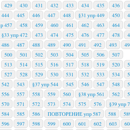
429
430
431
432
433
434
435
436
4
444
445
446
447
448
§31 упр 449
450
4
пр 457
458
459
460
461
462
463
464
4
§33 упр 472
473
474
475
476
477
478
4
486
487
488
489
490
491
492
493
49
500
501
502
503
504
505
506
507
513
514
515
516
517
518
519
520
5
527
528
529
530
531
532
533
534
5
542
543
§37 упр 544
545
546
547
548
5
556
557
558
559
560
§38 упр 561
562
5
570
571
572
573
574
575
576
§39 упр 
584
585
586
ПОВТОРЕНИЕ упр 587
588
58
596
597
598
599
600
601
602
603
60