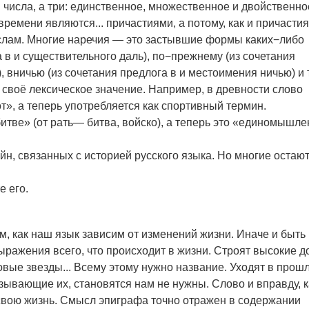
числа, а три: единственное, множественное и двойственно
мени являются... причастиями, а потому, как и причастия
ислам. Многие наречия — это застывшие формы каких−либо
а в и существительного даль), по−прежнему (из сочетания
 вничью (из сочетания предлога в и местоимения ничью) и т.
 своё лексическое значение. Например, в древности слово
т», а теперь употребляется как спортивный термин.
тве» (от рать— битва, войско), а теперь это «единомышле
йн, связанных с историей русского языка. Но многие остаю
е его.
ом, как наш язык зависим от изменений жизни. Иначе и быть
ыражения всего, что происходит в жизни. Строят высокие д
вые звезды... Всему этому нужно название. Уходят в прош
зывающие их, становятся нам не нужны. Слово и вправду, к
свою жизнь. Смысл эпиграфа точно отражен в содержании