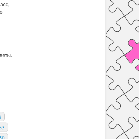
асс,
о
веты.
6
33
50