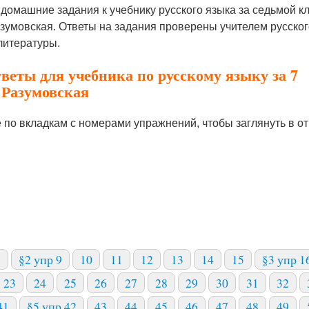
домашние задания к учебнику русского языка за седьмой кл
зумовская. Ответы на задания проверены учителем русског
 литературы.
веты для учебника по русскому языку за 7
 Разумовская
 по вкладкам с номерами упражнений, чтобы заглянуть в от
8
§2 упр 9
10
11
12
13
14
15
§3 упр 1
23
24
25
26
27
28
29
30
31
32
41
§5 упр 42
43
44
45
46
47
48
49