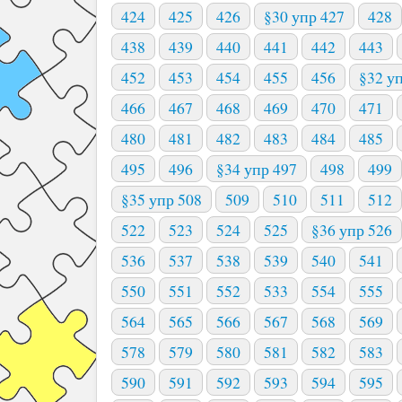
424
425
426
§30 упр 427
428
438
439
440
441
442
443
452
453
454
455
456
§32 у
466
467
468
469
470
471
480
481
482
483
484
485
495
496
§34 упр 497
498
499
§35 упр 508
509
510
511
512
522
523
524
525
§36 упр 526
536
537
538
539
540
541
550
551
552
533
554
555
564
565
566
567
568
569
578
579
580
581
582
583
590
591
592
593
594
595