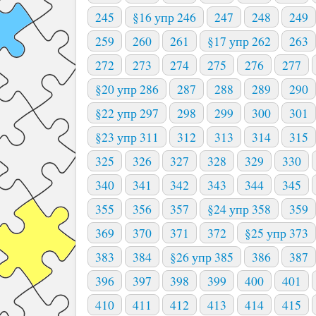
245
§16 упр 246
247
248
249
259
260
261
§17 упр 262
263
272
273
274
275
276
277
§20 упр 286
287
288
289
290
§22 упр 297
298
299
300
301
§23 упр 311
312
313
314
315
325
326
327
328
329
330
340
341
342
343
344
345
355
356
357
§24 упр 358
359
369
370
371
372
§25 упр 373
383
384
§26 упр 385
386
387
396
397
398
399
400
401
410
411
412
413
414
415