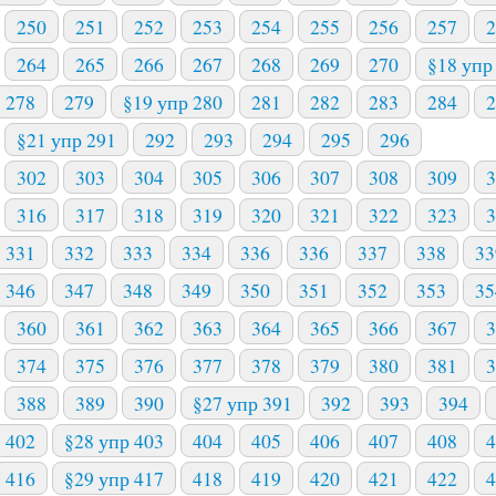
250
251
252
253
254
255
256
257
2
264
265
266
267
268
269
270
§18 упр
278
279
§19 упр 280
281
282
283
284
2
§21 упр 291
292
293
294
295
296
302
303
304
305
306
307
308
309
3
316
317
318
319
320
321
322
323
3
331
332
333
334
336
336
337
338
33
346
347
348
349
350
351
352
353
35
360
361
362
363
364
365
366
367
3
374
375
376
377
378
379
380
381
3
388
389
390
§27 упр 391
392
393
394
402
§28 упр 403
404
405
406
407
408
4
416
§29 упр 417
418
419
420
421
422
4