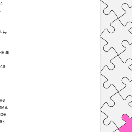
е.
,
 д.
нник
тся
 не
ома,
лое
ак