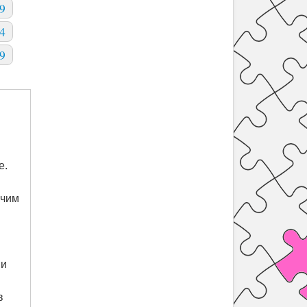
9
4
9
е.
учим
 и
в