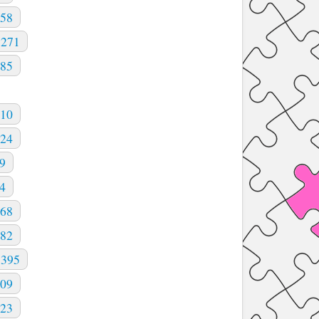
58
 271
85
10
24
9
4
68
82
395
09
23