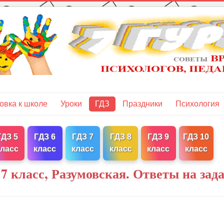
овка к школе
Уроки
ГДЗ
Праздники
Психология
ГДЗ 5
ГДЗ 6
ГДЗ 7
ГДЗ 8
ГДЗ 9
ГДЗ 10
класс
класс
класс
класс
класс
класс
7 класс, Разумовская. Ответы на зад