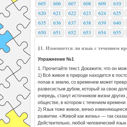
605
606
607
608
609
610
620
621
622
623
624
625
635
636
637
638
639
640
650
651
652
653
654
655
§1. Изменяется ли язык с течением в
Упражнение №1
1. Прочитайте текст. Докажите, что он м
1) Всё живое в природе находится в пост
попав в землю, со временем может превра
развесистым дубом, который за свою дол
очередь, станут источником жизни других 
обществе, в котором с течением времени 
2) Язык тоже живое, вечно изменяющееся
развитии. «Живой как жизнь» — так сказал
Действительно, любой человеческий язык