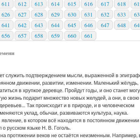
611
612
613
614
615
616
617
618
61
626
627
628
629
630
631
632
633
63
641
642
643
644
645
646
647
648
64
656
657
658
659
660
661
ремени
ожет служить подтверждением мысли, выраженной в эпиграф
оянном движении, развитии, изменении. Маленький жёлудь,
титься в хрупкое деревце. Пройдут годы, и оно станет мог
гую жизнь подарит множество новых желудей, а они, в свою
деревьев... Так происходит и в природе, и в человеческом
меняются уклад, обычаи, развиваются культура, наука.
 явление, в котором всё находится в постоянном движении
 о русском языке Н. В. Гоголь.
 на протяжении веков не остаётся неизменным. Например, 