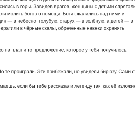
сились в горы. Завидев врагов, женщины с детьми спрятал
али молить богов о помощи. Боги сжалились над ними и
ин — в небесно−голубую, старух — в зелёную, а детей — в
вратили в чёрные скалы, обречённые навеки охранять
ко на план и то предложение, которое у тебя получилось,
Но те проиграли. Эти прибежали, но увидели бирюзу. Сами 
маешь, если бы тебе рассказали легенду так, как её изложи