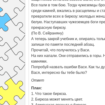
Все пали в том бою. Тогда чужеземцы бро
среди камней, вжались в расщелины и ст
превратили всех в бирюзу: молодых женщ
белую. Наступавших чужеземцев боги пре
прекрасную бирюзу.
(По В. Сейраняну)
А теперь закрой учебник и, опираясь толь
запиши по памяти последний абзац.
Прочитай, что получилось у Васи.
На них напали. Они отправились в горы. 
камнями.
Попробуй назвать ошибки Васи. Как ты ду
Вася, интересно бы тебе было?
Ответ
План:
1. Что такое бирюза.
2. Бирюза может менять цвет.
3. Армянская легенда о бирюзе.