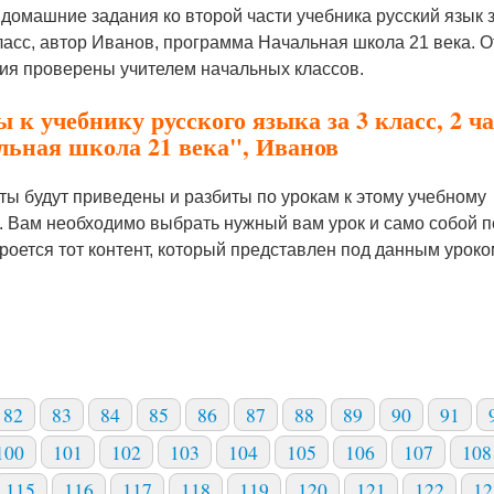
домашние задания ко второй части учебника русский язык 
ласс, автор Иванов, программа Начальная школа 21 века. 
ния проверены учителем начальных классов.
 к учебнику русского языка за 3 класс, 2 ч
льная школа 21 века", Иванов
ты будут приведены и разбиты по урокам к этому учебному
. Вам необходимо выбрать нужный вам урок и само собой 
роется тот контент, который представлен под данным уроко
82
83
84
85
86
87
88
89
90
91
100
101
102
103
104
105
106
107
108
115
116
117
118
119
120
121
122
12