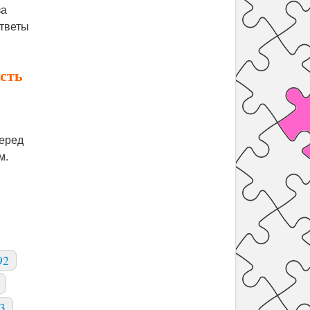
за
Ответы
асть
перед
м.
92
3