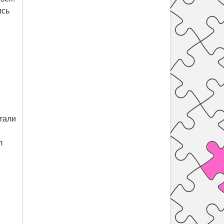
ись
стали
л