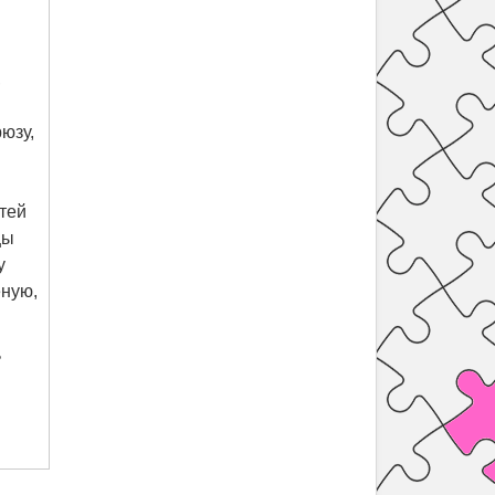
,
юзу,
тей
цы
у
ёную,
ь