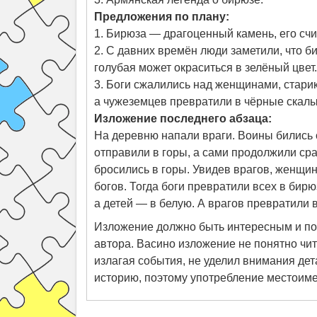
Предложения по плану:
1. Бирюза — драгоценный камень, его сч
2. С давних времён люди заметили, что б
голубая может окраситься в зелёный цвет.
3. Боги сжалились над женщинами, стари
а чужеземцев превратили в чёрные скалы
Изложение последнего абзаца:
На деревню напали враги. Воины бились с
отправили в горы, а сами продолжили ср
бросились в горы. Увидев врагов, женщин
богов. Тогда боги превратили всех в бир
а детей — в белую. А врагов превратили 
Изложение должно быть интересным и по
автора. Васино изложение не понятно чит
излагая события, не уделил внимания дета
историю, поэтому употребление местоиме