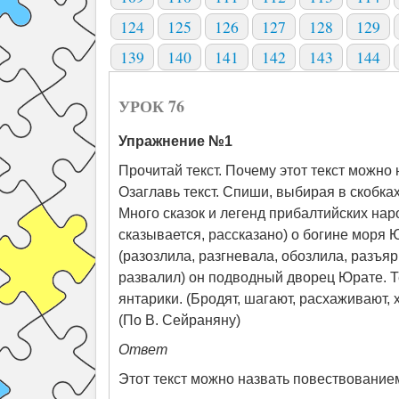
124
125
126
127
128
129
139
140
141
142
143
144
УРОК 76
Упражнение №1
Прочитай текст. Почему этот текст можно
Озаглавь текст. Спиши, выбирая в скобк
Много сказок и легенд прибалтийских нар
сказывается, рассказано) о богине моря 
(разозлила, разгневала, обозлила, разъя
развалил) он подводный дворец Юрате. Т
янтарики. (Бродят, шагают, расхаживают, 
(По В. Сейраняну)
Ответ
Этот текст можно назвать повествованием