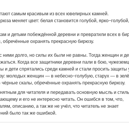
итают самым красивым из всех ювелирных камней.
ирюза меняет цвет: белая становится голубой, ярко−голубой
кам и детьми побеждённой деревни и превратили всех в бир
, обречённые охранять прекрасную бирюзу.
 ними долго, но силы их были не равны. Тогда женщин и де
ажаться. Когда все защитники деревни пали в бою, чужезем
ы и дети спрятались среди камней и стали просить защиты 
юзу: молодых женщин — в небесно−голубую, старух — в зел
в чёрные скалы, обречённые охранять прекрасную бирюзу.
нятным для читателя и передавать основную мысль и стил
ающему и его не интересно читать. Он ошибся в том, что,
лям, описанию, а так же не учёл, что читатель не знает
ний было так же ошибкой.