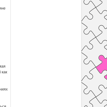
ине
мая
 как
ниях
ься.