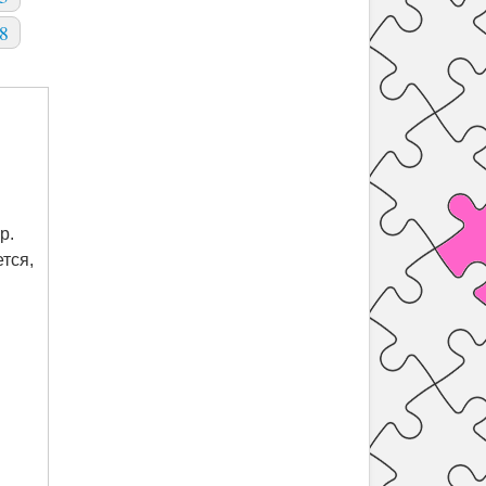
8
р.
тся,