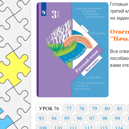
Готовые 
третий к
на зада
Ответы
"Нача
Все отве
пособию
вами отк
УРОК 76
77
78
79
80
81
93
94
95
96
97
98
99
109
110
111
112
113
114