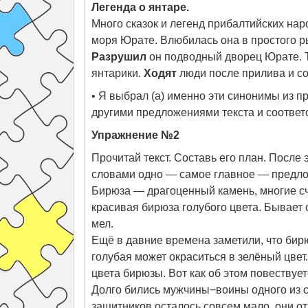
Легенда о янтаре.
Много сказок и легенд прибалтийских на
моря Юрате. Влюбилась она в простого р
Разрушил
он подводный дворец Юрате. Т
янтарики.
Ходят
люди после прилива и со
• Я выбрал (а) именно эти синонимы из п
другими предложениями текста и соответ
Упражнение №2
Прочитай текст. Составь его план. После 
словами одно — самое главное — предлож
Бирюза — драгоценный камень, многие с
красивая бирюза голубого цвета. Бывает 
мел.
Ещё в давние времена заметили, что бирю
голубая может окраситься в зелёный цвет
цвета бирюзы. Вот как об этом повествует
Долго бились мужчины−воины одного из сё
защитников осталось совсем мало, они о