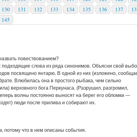
130
131
132
133
134
135
136
137
13
145
 назвать повествованием?
ах подходящие слова из ряда синонимов. Объясни свой выбо
одов посвящено янтарю. В одной из них (изложено, сообщае
Юрате. Влюбилась она в простого рыбака, чем сильно
рила) верховного бога Перкунаса. (Разрушил, разгромил,
еперь волны постоянно выносят на берег его обломки —
ходят) люди после прилива и собирают их.
, потому что в нем описаны события.