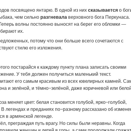
родов посвящено янтарю. В одной из них
сказывается
о бог
ыбака, чем сильно
разгневала
верховного бога Перкунаса.
еперь волны постоянно выносят на берег его обломки —
бирают их.
редложенных, потому что они больше всего сочетаются с
ствуют стилю его изложения.
этого постарайся к каждому пункту плана записать своими
ение. У тебя должен получиться маленький текст.
читают его самым красивым из всех ювелирных камней. Са
она и зелёной, и тёмно−зелёной, даже коричневой или белой
за меняет цвет: белая становится голубой, ярко−голубой,
. В легендах и преданиях по−разному рассказано об измене
ся в армянской легенде.
л, преграждая путь врагу. Но силы были неравны. Когда
тправили женщин и детей в горы, а сами продолжали сражат