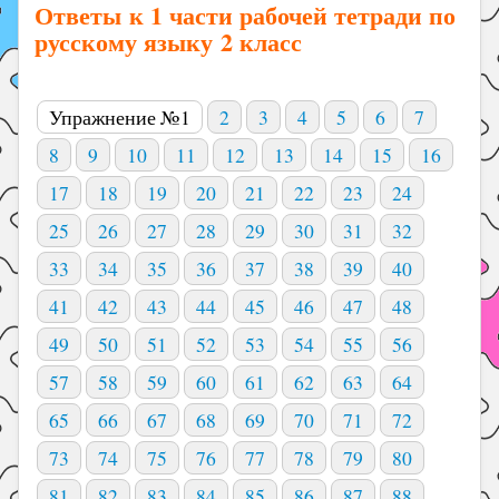
Ответы к 1 части рабочей тетради по
русскому языку 2 класс
Упражнение №1
2
3
4
5
6
7
8
9
10
11
12
13
14
15
16
17
18
19
20
21
22
23
24
25
26
27
28
29
30
31
32
33
34
35
36
37
38
39
40
41
42
43
44
45
46
47
48
49
50
51
52
53
54
55
56
57
58
59
60
61
62
63
64
65
66
67
68
69
70
71
72
73
74
75
76
77
78
79
80
81
82
83
84
85
86
87
88