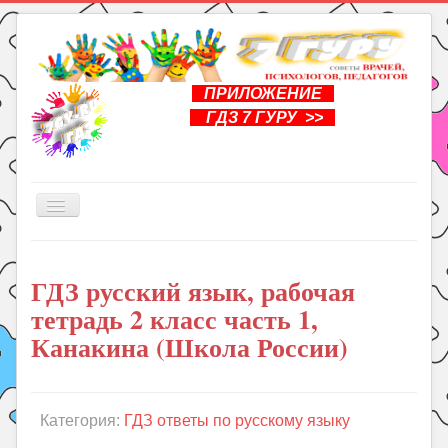
ПРИЛОЖЕНИЕ
ГДЗ 7 ГУРУ >>
Включить/
выключить
навигацию
Главная
ГДЗ русский язык, рабочая
Книги
тетрадь 2 класс часть 1,
Рукоделие
Канакина (Школа России)
Подготовка к школе
Уроки
Категория:
ГДЗ ответы по русскому языку
ГДЗ