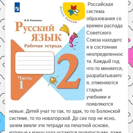
Праздники
Российская
система
Психология
образования со
Летом!
времен распада
Поиск
Советского
Союза находитс
я в состоянии
неопределеннос
ти. Каждый год
что-то меняется,
разрабатываетс
я, отменяются
старые
учебники и
появляются
новые. Детей учат то так, то эдак, то по Болонской
системе, то по новаторской. До сих пор не ясно,
зачем ввели эти тетради на печатной основе,
которые к концу года остаются полупустыми, даже