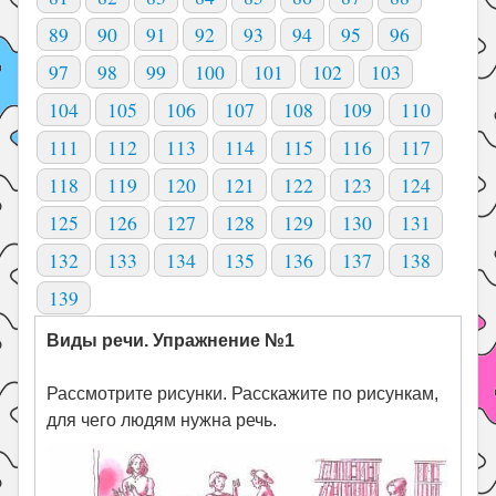
89
90
91
92
93
94
95
96
97
98
99
100
101
102
103
104
105
106
107
108
109
110
111
112
113
114
115
116
117
118
119
120
121
122
123
124
125
126
127
128
129
130
131
132
133
134
135
136
137
138
139
Виды речи. Упражнение №1
Рассмотрите рисунки. Расскажите по рисункам,
для чего людям нужна речь.