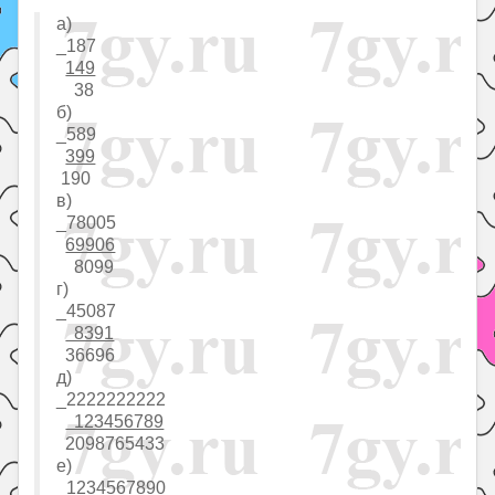
а)
_187
149
38
б)
_589
399
190
в)
_78005
69906
8099
г)
_45087
8391
36696
д)
_2222222222
123456789
2098765433
е)
_1234567890