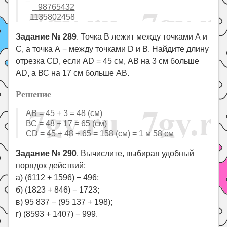
98765432
1135802458
Задание № 289
. Точка В лежит между точками А и
С, а точка А − между точками D и В. Найдите длину
отрезка CD, если AD = 45 см, АВ на 3 см больше
AD, а ВС на 17 см больше АВ.
Решение
АВ = 45 + 3 = 48 (см)
ВС = 48 + 17 = 65 (см)
CD = 45 + 48 + 65 = 158 (см) = 1 м 58 см
Задание № 290
. Вычислите, выбирая удобный
порядок действий:
а) (6112 + 1596) − 496;
б) (1823 + 846) − 1723;
в) 95 837 − (95 137 + 198);
г) (8593 + 1407) − 999.