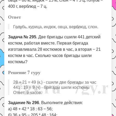
овца − 60 кг, индюк − 15 кг, слон − 4 т 5 ц, голубь −
400 г, верблюд − 7 ц.
Ответ
Голубь, курица, индюк, овца, верблюд, слон.
Задача № 295
. Две бригады сшили 441 детский
костюм, работая вместе. Первая бригада
изготавливала 28 костюмов в час, а вторая − 21
костюм в час. Сколько часов бригады шили
костюмы?
Решение 7 гуру
28 + 21 = 49 (к.) - сшили две бригады за час
441 : 19 = 9 (ч) - бригады шили костюмы
Ответ: 9 часов.
Задание № 296
. Выполните действия:
а) 48 + 42 * 18 : 63 − 56;
б) 36 + 95 − 205 * 48 : 164;