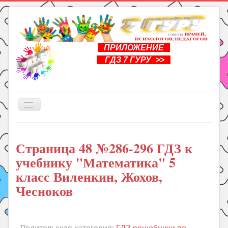
ПРИЛОЖЕНИЕ
ГДЗ 7 ГУРУ >>
Включить/
выключить
навигацию
Главная
Страница 48 №286-296 ГДЗ к
Книги
учебнику "Математика" 5
Рукоделие
класс Виленкин, Жохов,
Подготовка к школе
Чесноков
Уроки
ГДЗ