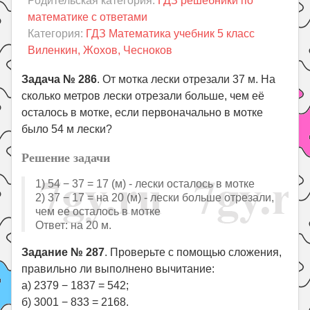
Родительская категория:
ГДЗ решебники по
Праздники
математике с ответами
Психология
Категория:
ГДЗ Математика учебник 5 класс
Виленкин, Жохов, Чесноков
Летом!
Поиск
Задача № 286
. От мотка лески отрезали 37 м. На
сколько метров лески отрезали больше, чем её
осталось в мотке, если первоначально в мотке
было 54 м лески?
Решение задачи
1) 54 − 37 = 17 (м) - лески осталось в мотке
2) 37 − 17 = на 20 (м) - лески больше отрезали,
чем ее осталось в мотке
Ответ: на 20 м.
Задание № 287
. Проверьте с помощью сложения,
правильно ли выполнено вычитание:
а) 2379 − 1837 = 542;
б) 3001 − 833 = 2168.