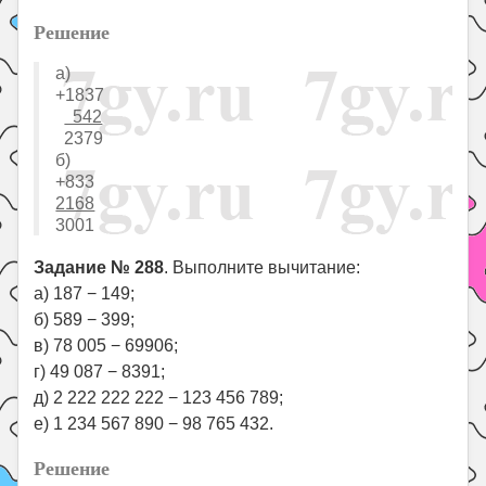
Решение
а)
+1837
542
2379
б)
+833
2168
3001
Задание № 288
. Выполните вычитание:
а) 187 − 149;
б) 589 − 399;
в) 78 005 − 69906;
г) 49 087 − 8391;
д) 2 222 222 222 − 123 456 789;
е) 1 234 567 890 − 98 765 432.
Решение