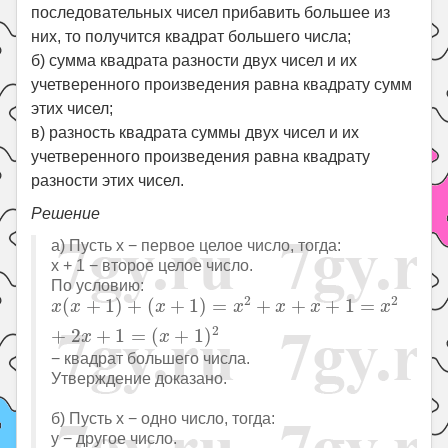
последовательных чисел прибавить большее из
них, то получится квадрат большего числа;
б) сумма квадрата разности двух чисел и их
учетверенного произведения равна квадрату сумм
этих чисел;
в) разность квадрата суммы двух чисел и их
учетверенного произведения равна квадрату
разности этих чисел.
Решение
а) Пусть x − первое целое число, тогда:
x + 1 − второе целое число.
По условию:
x
(
x
+
1
)
+
(
x
+
1
)
=
x
2
+
x
+
x
+
1
=
x
2
+
2
x
+
1
=
(
x
+
1
)
2
2
2
(
+
1
)
+
(
+
1
)
=
+
+
+
1
=
x
x
x
x
x
x
x
2
+
2
+
1
=
(
+
1
)
x
x
− квадрат большего числа.
Утверждение доказано.
б) Пусть x − одно число, тогда:
y − другое число.