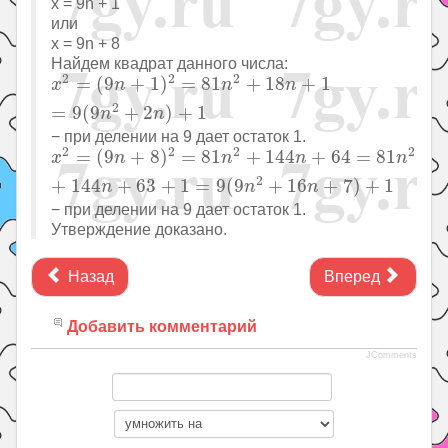
x = 9n + 1
или
x = 9n + 8
Найдем квадрат данного числа:
x
2
=
(
9
n
+
1
)
2
=
81
n
2
+
18
n
+
1
=
9
(
9
n
2
+
2
n
)
+
1
2
2
2
=
(
9
+
1
)
=
81
+
18
+
1
x
n
n
n
2
=
9
(
9
+
2
)
+
1
n
n
− при делении на 9 дает остаток 1.
x
2
=
(
9
n
+
8
)
2
=
81
n
2
+
144
n
+
64
=
81
n
2
+
144
n
+
63
+
2
2
2
2
=
(
9
+
8
)
=
81
+
144
+
64
=
81
x
n
n
n
n
2
+
144
+
63
+
1
=
9
(
9
+
16
+
7
)
+
1
n
n
n
− при делении на 9 дает остаток 1.
Утверждение доказано.
Назад
Вперед
Добавить комментарий
JComments