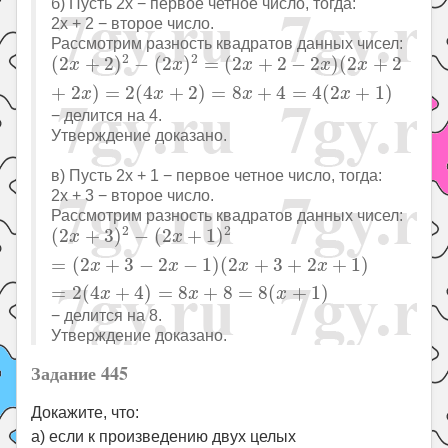
б) Пусть 2x − первое четное число, тогда:
2x + 2 − второе число.
Рассмотрим разность квадратов данных чисел:
(
2
x
+
2
)
2
−
(
2
x
)
2
=
(
2
x
+
2
−
2
x
)
(
2
x
+
2
+
2
x
)
=
2
(
4
x
+
2
)
=
2
2
(
2
+
2
)
−
(
2
)
=
(
2
+
2
−
2
)
(
2
+
2
x
x
x
x
x
+
2
)
=
2
(
4
+
2
)
=
8
+
4
=
4
(
2
+
1
)
x
x
x
x
− делится на 4.
Утверждение доказано.
в) Пусть 2x + 1 − первое четное число, тогда:
2x + 3 − второе число.
Рассмотрим разность квадратов данных чисел:
(
2
x
+
3
)
2
−
(
2
x
+
1
)
2
=
(
2
x
+
3
−
2
x
−
1
)
(
2
x
+
3
+
2
x
+
1
)
=
2
2
2
(
2
+
3
)
−
(
2
+
1
)
x
x
=
(
2
+
3
−
2
−
1
)
(
2
+
3
+
2
+
1
)
x
x
x
x
=
2
(
4
+
4
)
=
8
+
8
=
8
(
+
1
)
x
x
x
− делится на 8.
Утверждение доказано.
Задание 445
Докажите, что:
а) если к произведению двух целых