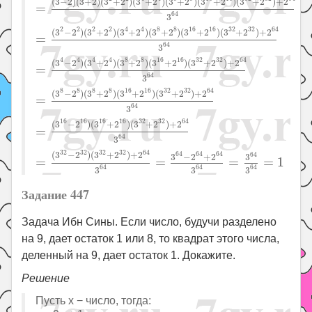
(
3
−
2
)
(
3
+
2
)
(
3
+
2
)
(
3
+
2
)
(
3
+
2
)
(
3
+
2
)
(
3
+
2
)
+
2
=
64
3
2
2
4
8
16
32
64
2
2
4
8
16
32
(
3
−
2
)
(
3
+
2
)
(
3
+
2
)
(
3
+
2
)
(
3
+
2
)
(
3
+
2
)
+
2
=
64
3
4
4
8
16
32
64
4
4
8
16
32
(
3
−
2
)
(
3
+
2
)
(
3
+
2
)
(
3
+
2
)
(
3
+
2
)
+
2
=
64
3
8
8
16
32
64
8
8
16
32
(
3
−
2
)
(
3
+
2
)
(
3
+
2
)
(
3
+
2
)
+
2
=
64
3
16
16
32
64
16
16
32
(
3
−
2
)
(
3
+
2
)
(
3
+
2
)
+
2
=
64
3
32
32
64
32
32
64
64
64
(
3
−
2
)
(
3
+
2
)
+
2
64
3
−
2
+
2
3
=
=
=
=
1
64
64
64
3
3
3
Задание 447
Задача Ибн Сины. Если число, будучи разделено
на 9, дает остаток 1 или 8, то квадрат этого числа,
деленный на 9, дает остаток 1. Докажите.
Решение
Пусть x − число, тогда: