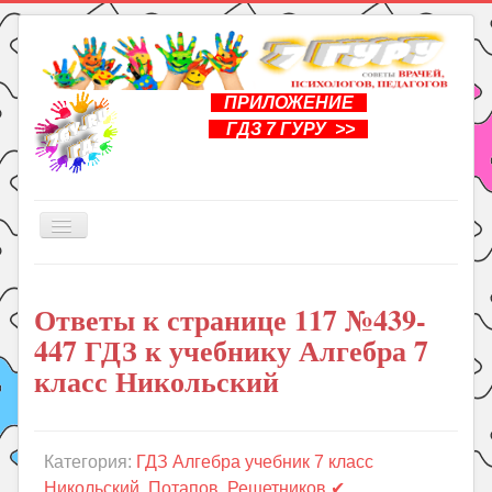
ПРИЛОЖЕНИЕ
ГДЗ 7 ГУРУ >>
Включить/
выключить
навигацию
Главная
Ответы к странице 117 №439-
Книги
447 ГДЗ к учебнику Алгебра 7
Рукоделие
класс Никольский
Подготовка к школе
Уроки
Категория:
ГДЗ Алгебра учебник 7 класс
ГДЗ
Никольский, Потапов, Решетников ✔