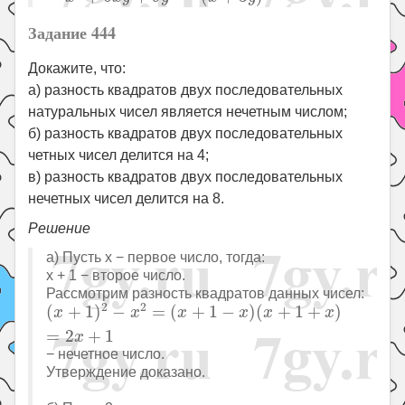
Задание 444
Докажите, что:
а) разность квадратов двух последовательных
натуральных чисел является нечетным числом;
б) разность квадратов двух последовательных
четных чисел делится на 4;
в) разность квадратов двух последовательных
нечетных чисел делится на 8.
Решение
а) Пусть x − первое число, тогда:
x + 1 − второе число.
Рассмотрим разность квадратов данных чисел:
(
x
+
1
)
2
−
x
2
=
(
x
+
1
−
x
)
(
x
+
1
+
x
)
=
2
x
+
1
2
2
(
+
1
)
−
=
(
+
1
−
)
(
+
1
+
)
x
x
x
x
x
x
=
2
+
1
x
− нечетное число.
Утверждение доказано.