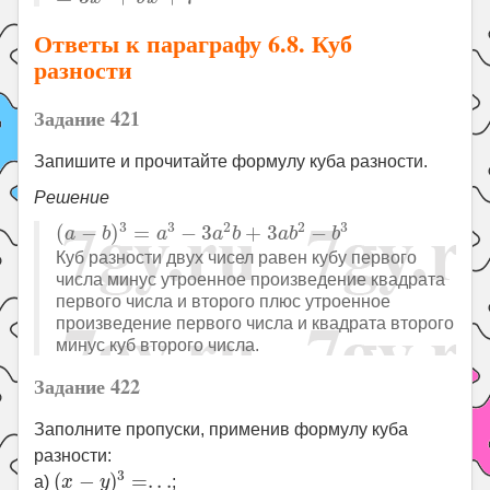
Ответы к параграфу 6.8. Куб
разности
Задание 421
Запишите и прочитайте формулу куба разности.
Решение
(
a
−
b
)
3
=
a
3
−
3
a
2
b
+
3
a
b
2
−
b
3
3
3
2
2
3
(
−
)
=
−
3
+
3
−
a
b
a
a
b
a
b
b
Куб разности двух чисел равен кубу первого
числа минус утроенное произведение квадрата
первого числа и второго плюс утроенное
произведение первого числа и квадрата второго
минус куб второго числа.
Задание 422
Заполните пропуски, применив формулу куба
разности:
(
x
−
y
)
3
=
.
.
.
3
(
−
)
=
.
.
.
а)
x
y
;