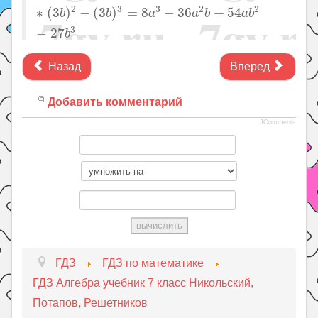
2
3
3
2
2
∗
(
3
)
−
(
3
)
=
8
−
36
+
54
b
b
a
a
b
a
b
3
−
27
b
Назад
Вперед
Добавить комментарий
JComments
ГДЗ
ГДЗ по математике
ГДЗ Алгебра учебник 7 класс Никольский,
Потапов, Решетников