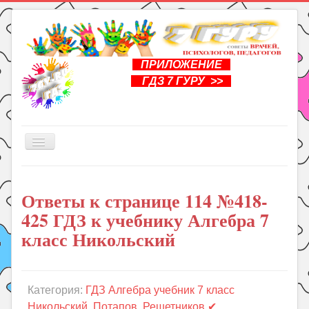
ПРИЛОЖЕНИЕ
ГДЗ 7 ГУРУ >>
Включить/
выключить
навигацию
Главная
Ответы к странице 114 №418-
Книги
425 ГДЗ к учебнику Алгебра 7
Рукоделие
класс Никольский
Подготовка к школе
Уроки
Категория:
ГДЗ Алгебра учебник 7 класс
ГДЗ
Никольский, Потапов, Решетников ✔