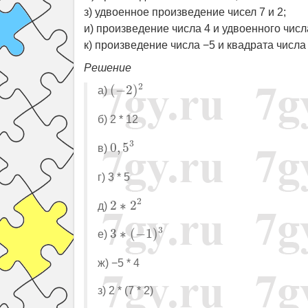
з) удвоенное произведение чисел 7 и 2;
и) произведение числа 4 и удвоенного числ
к) произведение числа −5 и квадрата числа 
Решение
(
−
2
)
2
2
(
−
2
)
а)
б) 2 * 12
0
,
5
3
3
0
,
5
в)
г) 3 * 5
2
∗
2
2
2
2
∗
2
д)
3
∗
(
−
1
)
3
3
3
∗
(
−
1
)
е)
ж) −5 * 4
з) 2 * (7 * 2)