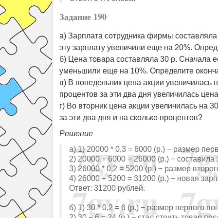
Задание 190
а) Зарплата сотрудника фирмы составляла
эту зарплату увеличили еще на 20%. Опре
б) Цена товара составляла 30 р. Сначала 
уменьшили еще на 10%. Определите оконча
в) В понедельник цена акции увеличилась 
процентов за эти два дня увеличилась цен
г) Во вторник цена акции увеличилась на 3
за эти два дня и на сколько процентов?
Решение
а) 1) 20000 * 0,3 = 6000 (р.) − размер п
2) 20000 + 6000 = 26000 (р.) − составил
3) 26000 * 0,2 = 5200 (р.) − размер вто
4) 26000 + 5200 = 31200 (р.) − новая зар
Ответ: 31200 рублей.
б) 1) 30 * 0,2 = 6 (р.) − размер первого 
2) 30 − 6 = 24 (р.) − стал стоить товар 