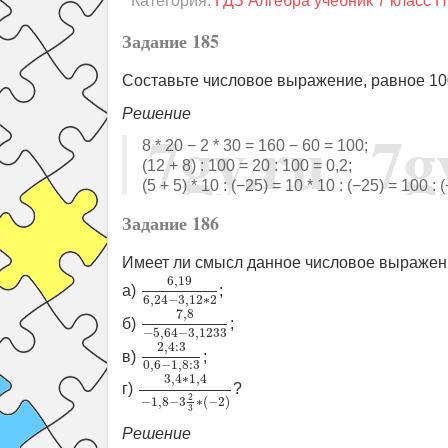
Категория:
ГДЗ Алгебра учебник 7 класс 
Задание 185
Составьте числовое выражение, равное 100;
Решение
8 * 20 − 2 * 30 = 160 − 60 = 100;
(12 + 8) : 100 = 20 : 100 = 0,2;
(5 + 5) * 10 : (−25) = 10 * 10 : (−25) = 100 : 
Задание 186
Имеет ли смысл данное числовое выражен
6
,
19
6
,
24
−
3
,
12
∗
2
6
,
19
а)
;
6
,
24
−
3
,
12
∗
2
7
,
8
−
5
,
64
−
3
,
1233
7
,
8
б)
;
−
5
,
64
−
3
,
1233
2
,
4
:
3
0
,
6
−
1
,
8
:
3
2
,
4
:
3
в)
;
0
,
6
−
1
,
8
:
3
3
,
4
∗
1
,
4
−
1
,
8
−
3
2
3
∗
(
−
2
)
3
,
4
∗
1
,
4
г)
?
2
−
1
,
8
−
3
∗
(
−
2
)
3
Решение