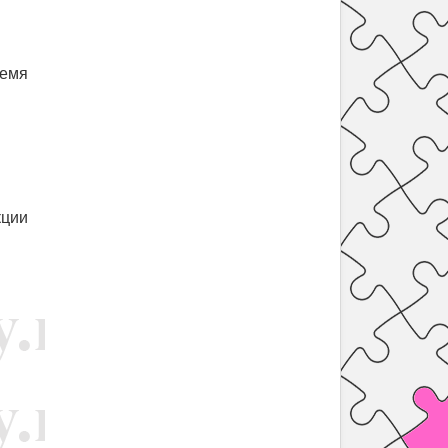
ремя
кции