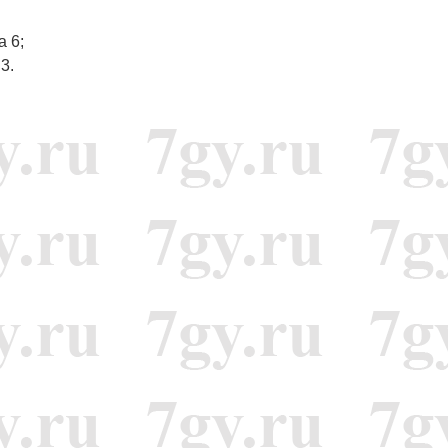
а 6;
3.