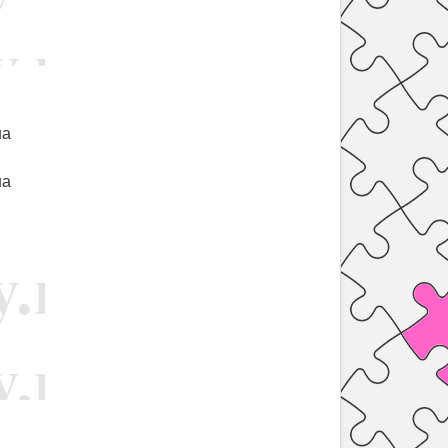
на
на