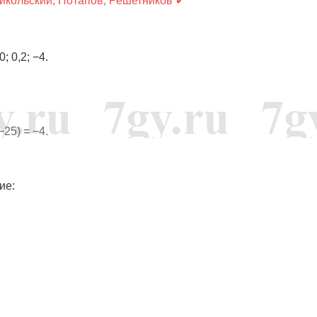
Никольский, Потапов, Решетников ✔
 0,2; −4.
(−25) = −4.
ие: