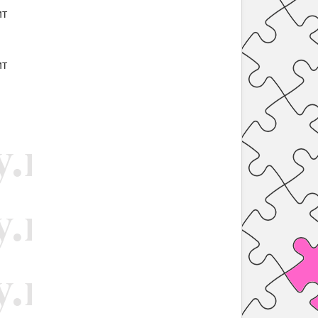
ит
ит