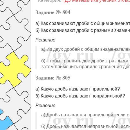
Категория:
ГДЗ Математика учебник 5 кла
Задание № 804
а) Как сравнивают дроби с общим знамена
б) Как сравнивают дроби с разными знаме
Решение
а) Из двух дробей с общим знаменателем
б) Чтобы сравнить две дроби с разными
затем применить правило сравнения др
Задание № 805
а) Какую дробь называют правильной?
б) Какую дробь называют неправильной?
Решение
а) Дробь называется правильной, если 
б) Дробь называется неправильной, есл