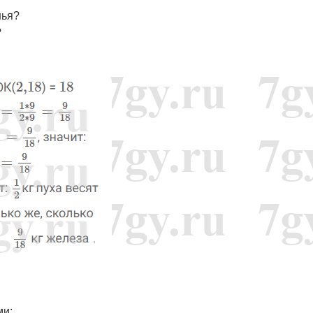
нья?
?
ми: