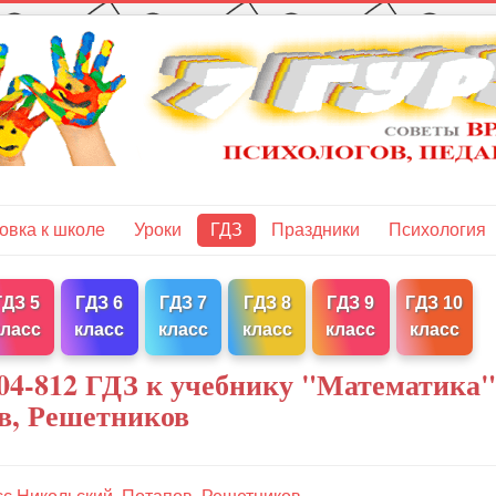
овка к школе
Уроки
ГДЗ
Праздники
Психология
ГДЗ 5
ГДЗ 6
ГДЗ 7
ГДЗ 8
ГДЗ 9
ГДЗ 10
класс
класс
класс
класс
класс
класс
04-812 ГДЗ к учебнику "Математика"
в, Решетников