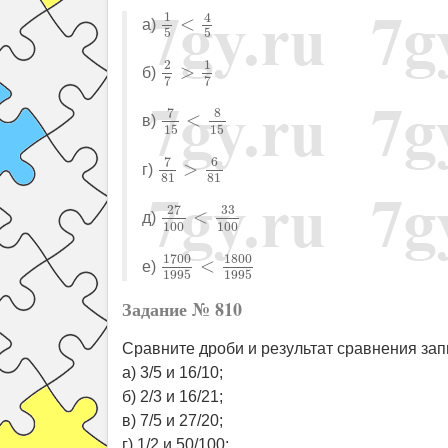
1
5
<
4
5
1
4
<
а)
5
5
2
7
>
1
7
2
1
>
б)
7
7
7
15
<
8
15
7
8
<
в)
15
15
7
81
>
6
81
7
6
>
г)
81
81
27
100
<
33
100
27
33
<
д)
100
100
1700
1995
<
1800
1995
1700
1800
<
е)
1995
1995
Задание № 810
Сравните дроби и результат сравнения зап
а) 3/5 и 16/10;
б) 2/3 и 16/21;
в) 7/5 и 27/20;
г) 1/2 и 50/100;