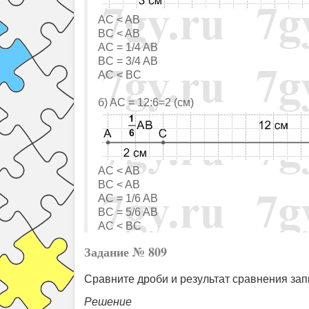
AC < AB
BC < AB
AC = 1/4 AB
BC = 3/4 AB
AC < BC
б) AC = 12:6=2 (см)
AC < AB
BC < AB
AC = 1/6 AB
BC = 5/6 AB
AC < BC
Задание № 809
Сравните дроби и результат сравнения запи
Решение