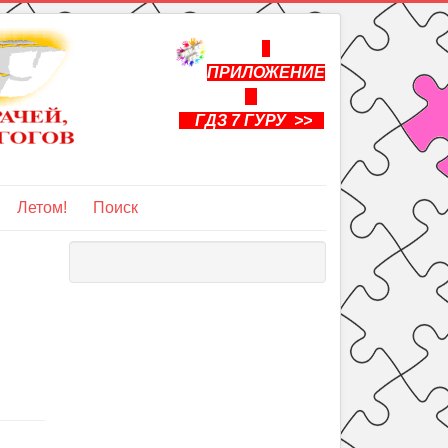
ПРИЛОЖЕНИЕ
ГДЗ 7 ГУРУ >>
Летом!
Поиск