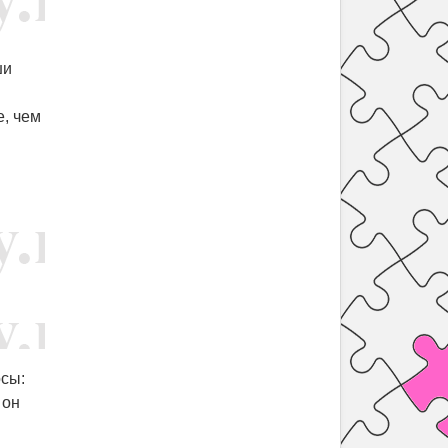
ши
е, чем
осы:
 он