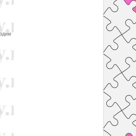
ходим