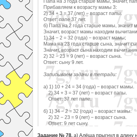
Папа на 3 года старше мамы, значит, п
Прибавляем к возрасту мамы 3:
2) 34 + 3 = 37 (лет) − возраст папы.
Ответ: папе 37 лет.
б) Папа на 2 года старше мамы, значит 
Значит, возраст мамы находим вычитани
1) 34 − 2 = 32 (года) − возраст мамы;
Мама на 23 года старше сына, значит с
Значит, возраст сына находим вычитани
2) 32 − 23 = 9 (лет) − возраст сына.
Ответ: сыну 9 лет.
Записываем задачи в тетради:
а) 1) 10 + 24 = 34 (года) − возраст мамы.
2) 34 + 3 = 37 (лет) − возраст папы.
Ответ: 37 лет папе.
б) 1) 34 − 2 = 32 (года) − возраст мамы.
2) 32 − 23 = 9 (лет) − возраст сына.
Ответ: 9 лет сыну.
Задание № 78.
а) Алёша прыгнул в длину на