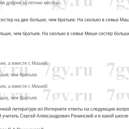
или доярки за летние месяцы.
ё сестер на две больше, чем братьев. На сколько в семье Ма
больше, чем братьев. На сколько в семье Миши сестёр больш
ьев, а вместе с Машей:
ьше, чем братьев.
ьев, а вместе с Мишей:
ьше, чем братьев.
вочной литературе ил Интернете ответы на следующие вопр
й учитель Сергей Александрович Рачинский и в какой школе