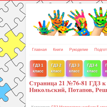
Главная
Книги
Рукоделие
Подгот
ГДЗ 1
ГДЗ 2
ГДЗ 3
ГДЗ 4
класс
класс
класс
класс
Страница 21 №76-81 ГДЗ к
Никольский, Потапов, Ре