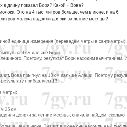
ах в длину показал Боря? Какой − Вова?
олока. Это на 4 тыс. литров больше, чем в июне, и на 6
о литров молока надоили доярки за летние месяцы?
диной единице измерения (переведём метры в сантиметры):
рыгнул на 9 см дальше Бори.
Алёшиного. Поэтому, результат Бори находим вычитанием. 
ачит, Вова прыгнул на 13 см дальше Алёши. Поэтому резул
результату прибавляем 13:
в метры:
 м 25 см.
надоили доярки за летние месяцы, сначала найдем, сколько
больше, чем в июне. Значит, в июне они надоили на 4 тыс.л