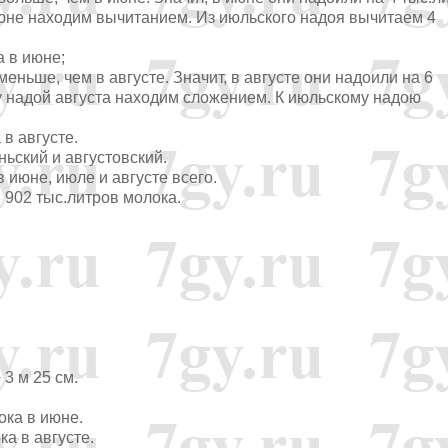
июне находим вычитанием. Из июльского надоя вычитаем 4
а в июне;
еньше, чем в августе. Значит, в августе они надоили на 6
у надой августа находим сложением. К июльскому надою
 в августе.
ьский и августовский.
 в июне, июле и августе всего.
 902 тыс.литров молока.
3 м 25 см.
лока в июне.
ка в августе.