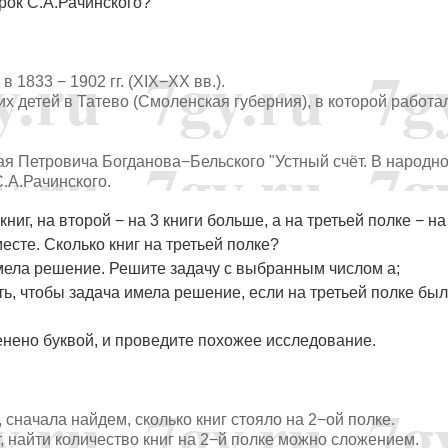
рок С.А.Рачинского?
 1833 − 1902 гг. (XIX−XX вв.).
х детей в Татево (Смоленская губерния), в которой работа
ая Петровича Богданова−Бельского "Устный счёт. В народн
.А.Рачинского.
книг, на второй − на 3 книги больше, а на третьей полке − на
есте. Сколько книг на третьей полке?
имела решение. Решите задачу с выбранным числом a;
ть, чтобы задача имела решение, если на третьей полке бы
менено буквой, и проведите похожее исследование.
, сначала найдем, сколько книг стояло на 2−ой полке.
т, найти количество книг на 2−й полке можно сложением.