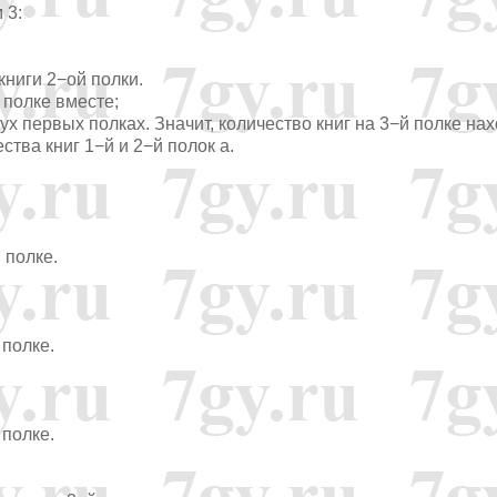
 3:
ниги 2−ой полки.
й полке вместе;
х первых полках. Значит, количество книг на 3−й полке на
тва книг 1−й и 2−й полок а.
й полке.
 полке.
 полке.