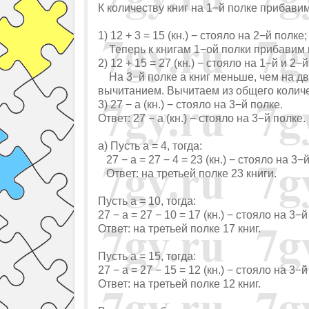
К количеству книг на 1−й полке прибавим
1) 12 + 3 = 15 (кн.) − стояло на 2−й полке;
Теперь к книгам 1−ой полки прибавим к
2) 12 + 15 = 27 (кн.) − стояло на 1−й и 2−
На 3−й полке a книг меньше, чем на дву
вычитанием. Вычитаем из общего количес
3) 27 − a (кн.) − стояло на 3−й полке.
Ответ: 27 − a (кн.) − стояло на 3−й полке.
а) Пусть а = 4, тогда:
27 − a = 27 − 4 = 23 (кн.) − стояло на 3−
Ответ: на третьей полке 23 книги.
Пусть а = 10, тогда:
27 − a = 27 − 10 = 17 (кн.) − стояло на 3−й
Ответ: на третьей полке 17 книг.
Пусть а = 15, тогда:
27 − a = 27 − 15 = 12 (кн.) − стояло на 3−й
Ответ: на третьей полке 12 книг.