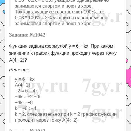
занимаются спортом и поют в хоре.
Так как x учащихся составляют 100%, то:
0,03 * 100% = 3% учащихся одновременно
занимаются спортом и поют в хоре.
Задание №1042
Функция задана формулой y = 6 − kx. При каком
значении k график функции проходит через точку
A(4;−2)?
Решение:
y = 6 − kx
A(4;−2)
−2 = 6 − 4k
−4k = −2 − 6
−4k = −8
k = −8 : −4
k = 2, следовательно при k = 2 график функции
проходит через точку A(4;−2).
Задание №1043