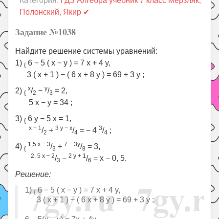
Категория:
ГДЗ Алгебра учебник 7 класс Мерзляк,
Праздники
Полонский, Якир ✔
Психология
Задание №1038
Летом!
Найдите решение системы уравнений:
Поиск
1)
6 − 5 ( x − y ) = 7 x + 4 y,
{
3 ( x + 1 ) − ( 6 x + 8 y ) = 69 + 3 y ;
x
y
2)
/
−
/
= 2,
{
2
3
5 x − y = 34 ;
3)
6 y − 5 x = 1,
{
x − 1
3 y − x
3
/
+
/
= − 4
/
;
2
4
4
1,5 x − 3
7 − 3y
4)
/
+
/
= 3,
{
3
8
2, 5 x − 2
2 y + 1
/
−
/
= x − 0, 5.
3
6
Решение:
1)
6 − 5 ( x − y ) = 7 x + 4 y,
{
3 ( x + 1 ) − ( 6 x + 8 y ) = 69 + 3 y ;