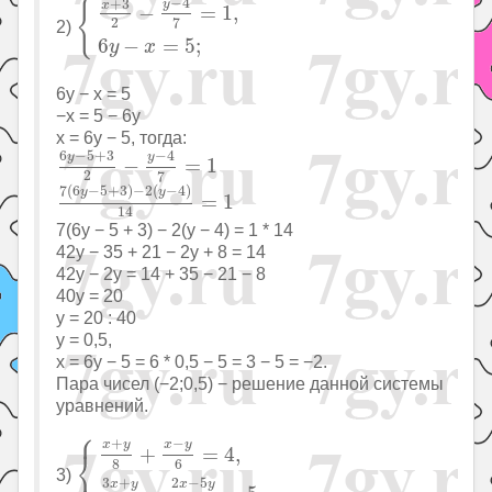
−
4
+
3
{
y
x
−
=
1
,
2
7
2)
6
−
=
5
;
y
x
6y − x = 5
−x = 5 − 6y
x = 6y − 5, тогда:
6
y
−
5
+
3
2
−
y
−
4
7
=
1
6
−
5
+
3
−
4
y
y
−
=
1
2
7
7
(
6
y
−
5
+
3
)
−
2
(
y
−
4
)
14
=
1
7
(
6
−
5
+
3
)
−
2
(
−
4
)
y
y
=
1
14
7(6y − 5 + 3) − 2(y − 4) = 1 * 14
42y − 35 + 21 − 2y + 8 = 14
42y − 2y = 14 + 35 − 21 − 8
40y = 20
y = 20 : 40
y = 0,5,
x = 6y − 5 = 6 * 0,5 − 5 = 3 − 5 = −2.
Пара чисел (−2;0,5) − решение данной системы
уравнений.
⎧
{
x
+
y
8
+
x
−
y
6
=
4
,
3
x
+
y
4
−
2
x
−
5
y
3
=
5.
+
−
x
y
x
y
+
=
4
,
⎨
⎩
8
6
3)
2
−
5
3
+
x
y
x
y