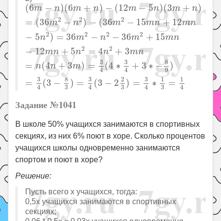
(
6
m
−
n
)
(
6
m
+
n
)
−
(
12
m
−
5
n
)
(
3
m
+
n
)
=
(
36
m
2
−
n
2
)
−
(
6
−
)
(
6
+
)
−
(
12
−
5
)
(
3
+
)
m
n
m
n
m
n
m
n
2
2
2
=
(
36
−
)
−
(
36
−
15
+
12
m
n
m
m
n
m
n
2
2
2
2
−
5
)
=
36
−
−
36
+
15
n
m
n
m
m
n
2
2
−
12
+
5
=
4
+
3
m
n
n
n
m
n
8
3
3
=
(
4
+
3
)
=
(
4
∗
+
3
∗
−
)
n
n
m
4
4
9
8
3
3
3
2
1
1
=
(
3
−
)
=
(
3
−
2
)
=
∗
=
4
4
4
4
3
3
3
Задание №1041
В школе 50% учащихся занимаются в спортивных
секциях, из них 6% поют в хоре. Сколько процентов
учащихся школы одновременно занимаются
спортом и поют в хоре?
Решение:
Пусть всего x учащихся, тогда:
0,5x учащихся занимаются в спортивных
секциях;
0,06 * 0,5x = 0,03x учащихся одновременно