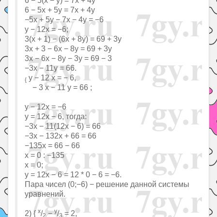
6 − 5(x − y) = 7x + 4y
6 − 5x + 5y = 7x + 4y
−5x + 5y − 7x − 4y = −6
y − 12x = −6;
3(x + 1) − (6x + 8y) = 69 + 3y
3x + 3 − 6x − 8y = 69 + 3y
3x − 6x − 8y − 3y = 69 − 3
−3x − 11y = 66.
y − 12 x = − 6,
{
− 3 x − 11 y = 66 ;
y − 12x = −6
y = 12x − 6, тогда:
−3x − 11(12x − 6) = 66
−3x − 132x + 66 = 66
−135x = 66 − 66
x = 0 : −135
x = 0;
y = 12x − 6 = 12 * 0 − 6 = −6.
Пара чисел (0;−6) − решение данной системы
уравнений.
x
y
2) {
/
−
/
= 2,
2
3