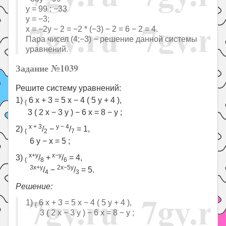
y = 99 : −33
y = −3;
x = −2y − 2 = −2 * (−3) − 2 = 6 − 2 = 4.
Пара чисел (4;−3) − решение данной системы
уравнений.
Задание №1039
Решите систему уравнений:
1)
6 x + 3 = 5 x − 4 ( 5 y + 4 ),
{
3 ( 2 x − 3 y ) − 6 x = 8 − y ;
x + 3
y − 4
2)
/
−
/
= 1,
{
2
7
6 y − x = 5 ;
x+y
x−y
3)
/
+
/
= 4,
{
8
6
3x+y
2x−5y
/
−
/
= 5.
4
3
Решение:
1)
6 x + 3 = 5 x − 4 ( 5 y + 4 ),
{
3 ( 2 x − 3 y ) − 6 x = 8 − y ;