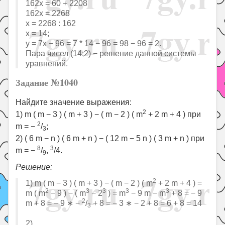
162x = 60 + 2208
162x = 2268
x = 2268 : 162
x = 14;
y = 7x − 96 = 7 * 14 − 96 = 98 − 96 = 2.
Пара чисел (14;2) − решение данной системы
уравнений.
Задание №1040
Найдите значение выражения:
2
1) m ( m − 3 ) ( m + 3 ) − ( m − 2 ) ( m
+ 2 m + 4 ) при
2
m = −
/
;
3
2) ( 6 m − n ) ( 6 m + n ) − ( 12 m − 5 n ) ( 3 m + n ) при
8
3
m = −
/
,
/4.
9
Решение:
2
1) m ( m − 3 ) ( m + 3 ) − ( m − 2 ) ( m
+ 2 m + 4 ) =
2
3
3
3
3
m ( m
− 9 ) − ( m
− 2
) = m
− 9 m − m
+ 8 = − 9
2
m + 8 = − 9 ∗ −
/
+ 8 = − 3 ∗ − 2 + 8 = 6 + 8 = 14
3
2)