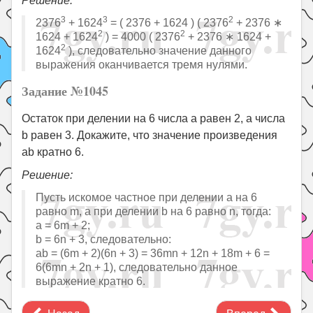
Решение:
3
3
2
2376
+ 1624
= ( 2376 + 1624 ) ( 2376
+ 2376 ∗
2
2
1624 + 1624
) = 4000 ( 2376
+ 2376 ∗ 1624 +
2
1624
), следовательно значение данного
выражения оканчивается тремя нулями.
Задание №1045
Остаток при делении на 6 числа a равен 2, а числа
b равен 3. Докажите, что значение произведения
ab кратно 6.
Решение:
Пусть искомое частное при делении a на 6
равно m, а при делении b на 6 равно n, тогда:
a = 6m + 2;
b = 6n + 3, следовательно:
ab = (6m + 2)(6n + 3) = 36mn + 12n + 18m + 6 =
6(6mn + 2n + 1), следовательно данное
выражение кратно 6.