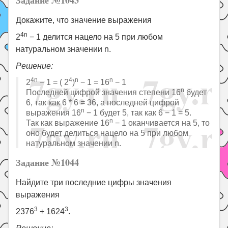
Докажите, что значение выражения
4n
2
− 1 делится нацело на 5 при любом
натуральном значении n.
Решение:
4n
4
n
n
2
− 1 = ( 2
)
− 1 = 16
− 1
n
Последней цифрой значения степени 16
будет
6, так как 6 * 6 = 36, а последней цифрой
n
выражения 16
− 1 будет 5, так как 6 − 1 = 5.
n
Так как выражение 16
− 1 оканчивается на 5, то
оно будет делиться нацело на 5 при любом
натуральном значении n.
Задание №1044
Найдите три последние цифры значения
выражения
3
3
2376
+ 1624
.