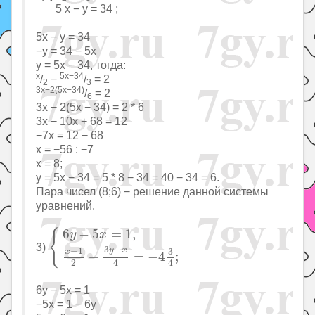
5 x − y = 34 ;
5x − y = 34
−y = 34 − 5x
y = 5x − 34, тогда:
x
5x−34
/
−
/
= 2
2
3
3x−2(5x−34)
/
= 2
6
3x − 2(5x − 34) = 2 * 6
3x − 10x + 68 = 12
−7x = 12 − 68
x = −56 : −7
x = 8;
y = 5x − 34 = 5 * 8 − 34 = 40 − 34 = 6.
Пара чисел (8;6) − решение данной системы
уравнений.
{
6
y
−
5
x
=
1
,
x
−
1
2
+
3
y
−
x
4
=
−
4
3
4
;
6
−
5
=
1
,
{
y
x
3)
3
−
−
1
y
x
3
x
+
=
−
4
;
2
4
4
6y − 5x = 1
−5x = 1 − 6y