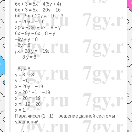
6x + 3 = 5x − 4(5y + 4)
6x + 3 = 5x − 20y − 16
6x − 5x + 20y = −16 − 3
x + 20y = −19;
3(2x − 3y) − 6x = 8 − y
6x − 9y − 6x = 8 − y
−9y + y = 8
−8y = 8.
x + 20 y = − 19,
{
− 8 y = 8 ;
−8y = 8
y = 8 : −8
y = −1,
x + 20y = −19
x + 20 * −1 = −19
x − 20 = −19
x = −19 + 20
x = 1.
Пара чисел (1;−1) − решение данной системы
уравнений.
{
x
+
3
2
−
y
−
4
7
=
1
,
6
y
−
x
=
5
;