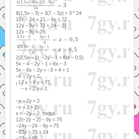
8
(
1
,
5
−
3
)
+
3
(
7
−
3
)
x
y
=
3
24
8(1,5x − 3) + 3(7 − 3y) = 3 * 24
12x − 24 + 21 − 9y = 72
12x − 9y = 72 + 24 − 21
12x − 9y = 75;
2
,
5
x
−
2
3
−
2
y
+
1
6
=
x
−
0
,
5
2
+
1
2
,
5
−
2
y
x
−
=
−
0
,
5
x
3
6
2
(
2
,
5
x
−
2
)
−
2
y
−
1
6
=
x
−
0
,
5
2
(
2
,
5
−
2
)
−
2
−
1
x
y
=
−
0
,
5
x
6
2(2,5x − 2) − 2y − 1 = 6(x − 0,5)
5x − 4 − 2y − 1 = 6x − 3
5x − 6x − 2y = −3 + 4 + 1
−x − 2y = 2.
12 x − 9 y = 75,
{
− x − 2 y = 2.
−x − 2y = 2
−x = 2 + 2y
x = −2y − 2, тогда:
12(−2y − 2) − 9y = 75
−24y − 24 − 9y = 75
−33y = 75 + 24
−33y = 99