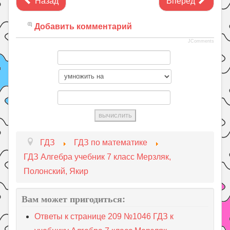
Назад
Вперед
Добавить комментарий
JComments
ГДЗ
ГДЗ по математике
ГДЗ Алгебра учебник 7 класс Мерзляк,
Полонский, Якир
Вам может пригодиться:
Ответы к странице 209 №1046 ГДЗ к