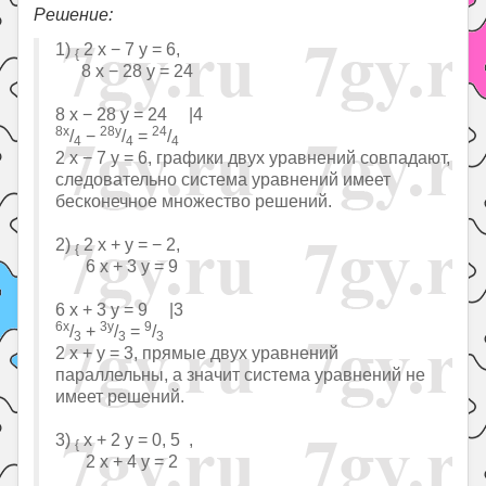
Решение:
1)
2 x − 7 y = 6,
{
8 x − 28 y = 24
8 x − 28 y = 24 |4
8x
28y
24
/
−
/
=
/
4
4
4
2 x − 7 y = 6, графики двух уравнений совпадают,
следовательно система уравнений имеет
бесконечное множество решений.
2)
2 x + y = − 2,
{
6 x + 3 y = 9
6 x + 3 y = 9 |3
6x
3y
9
/
+
/
=
/
3
3
3
2 x + y = 3, прямые двух уравнений
параллельны, а значит система уравнений не
имеет решений.
3)
x + 2 y = 0, 5 ,
{
2 x + 4 y = 2