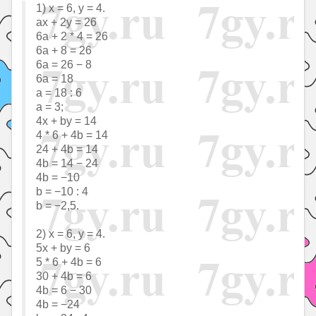
1) x = 6, y = 4.
ax + 2y = 26
6a + 2 * 4 = 26
6a + 8 = 26
6a = 26 − 8
6a = 18
a = 18 : 6
a = 3;
4x + by = 14
4 * 6 + 4b = 14
24 + 4b = 14
4b = 14 − 24
4b = −10
b = −10 : 4
b = −2,5.
2) x = 6, y = 4.
5x + by = 6
5 * 6 + 4b = 6
30 + 4b = 6
4b = 6 − 30
4b = −24