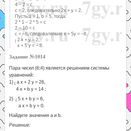
4 − 2 = с
с = 2, следовательно 2x + y = 2.
Пусть a = 1, b = 5, тогда:
2 * 1 − 2 * 5 = c
2 − 10 = с
с = −8, следовательно x + 5y = −8.
2 x + y = 2,
{
x + 5 y = − 8.
Задание №1014
Пара чисел (6;4) является решением системы
уравнений:
1)
a x + 2 y = 26,
{
4 x + b y = 14 ;
2)
5 x + b y = 6,
{
a x + b y = 0.
Найдите значения a и b.
Решение: