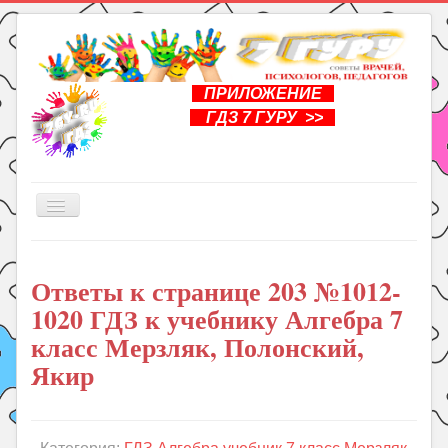
ПРИЛОЖЕНИЕ
ГДЗ 7 ГУРУ >>
Включить/
выключить
навигацию
Главная
Ответы к странице 203 №1012-
Книги
1020 ГДЗ к учебнику Алгебра 7
Рукоделие
класс Мерзляк, Полонский,
Подготовка к школе
Якир
Уроки
ГДЗ