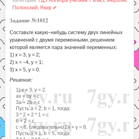
Категория:
ГДЗ Алгебра учебник 7 класс Мерзляк,
Праздники
Полонский, Якир ✔
Психология
Задание №1012
Летом!
Составьте какую−нибудь систему двух линейных
Поиск
уравнений с двумя переменными, решением
которой является пара значений переменных:
1) x = 3, y = 2;
2) x = −4, y = 1;
3) x = 5, y = 0.
Решение:
1) x = 3, y = 2.
ax + by = c
3a + 2b = c
Пусть a = 2, b = 1, тогда:
3 * 2 + 2 * 1 = c
6 + 2 = с
с = 8, следовательно 2x + y = 8.
Пусть a = 1, b = 5, тогда: