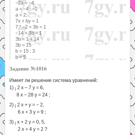
−2a = −4
a = −4 : −2
a = 2;
7x + by = 1
7 * −2 + 3b = 1
−14 + 3b = 1
3b = 1 + 14
3b = 15
b = 15 : 3
b = 5.
Задание №1016
Имеет ли решение система уравнений:
1)
2 x − 7 y = 6,
{
8 x − 28 y = 24 ;
2)
2 x + y = − 2,
{
6 x + 3 y = 9 ;
3)
x + 2 y = 0, 5,
{
2 x + 4 y = 2 ?