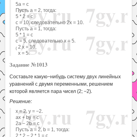
5a = c
Пусть a = 2, тогда:
5 * 2 = c
с = 10, следовательно 2x = 10.
Пусть a = 1, тогда:
5 * 1 = c
с = 5, следовательно x = 5.
2 x = 10,
{
x = 5.
Задание №1013
Составьте какую−нибудь систему двух линейных
уравнений с двумя переменными, решением
которой является пара чисел (2; −2).
Решение:
x = 2, y = −2.
ax + by = c
2a − 2b = c
Пусть a = 2, b = 1, тогда:
2 * 2 − 2 * 1 = c