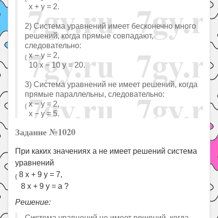
x + y = 2.
2) Система уравнений имеет бесконечно много
решений, когда прямые совпадают,
следовательно:
x − y = 2,
{
10 x − 10 y = 20.
3) Система уравнений не имеет решений, когда
прямые параллельны, следовательно:
x − y = 2,
{
x − y = 5.
Задание №1020
При каких значениях a не имеет решений система
уравнений
8 x + 9 y = 7,
{
8 x + 9 y = a ?
Решение:
Система уравнений не имеет решений, когда