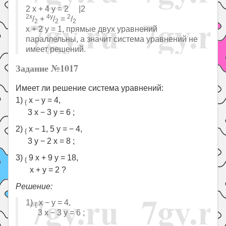
2 x + 4 y = 2 |2
2x
4y
2
/
+
/
=
/
2
2
2
x + 2 y = 1, прямые двух уравнений
параллельны, а значит система уравнений не
имеет решений.
Задание №1017
Имеет ли решение система уравнений:
1)
x − y = 4,
{
3 x − 3 y = 6 ;
2)
x − 1, 5 y = − 4,
{
3 y − 2 x = 8 ;
3)
9 x + 9 y = 18,
{
x + y = 2 ?
Решение:
1)
x − y = 4,
{
3 x − 3 y = 6 ;