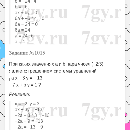
b = −24 : 4
b = −6;
ax + by = 0
6a + −6 * 4 = 0
6a − 24 = 0
6a = 24
a = 24 : 6
a = 4.
Задание №1015
При каких значениях a и b пара чисел (−2;3)
является решением системы уравнений
a x − 3 y = − 13,
{
7 x + b y = 1 ?
Решение:
x = −2, y = 3.
ax − 3y = −13
−2a − 3 * 3 = −13
−2a − 9 = −13
−2a = −13 + 9