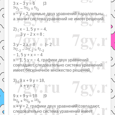
3 x − 3 y = 6 |3
3x
3y
6
/
−
/
=
/
3
3
3
x − y = 2, прямые двух уравнений параллельны,
а значит система уравнений не имеет решений.
2)
x − 1, 5 y = − 4,
{
3 y − 2 x = 8 ;
3 y − 2 x = 8 |− 2
3y
2x
8
/
−
/
=
/
−2
−2
−2
− 1, 5 y + x = − 4
x − 1, 5 y = − 4, графики двух уравнений
совпадают, следовательно система уравнений
имеет бесконечное множество решений.
3)
9 x + 9 y = 18,
{
x + y = 2 ;
9 x + 9 y = 18 |9
9x
9y
18
/
+
/
=
/
9
9
9
x + y = 2, графики двух уравнений совпадают,
следовательно система уравнений имеет