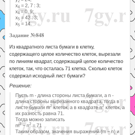
2
x
= 2, 7 : 3;
4
x
= 0, 9;
4
x
= 42 : 3;
5
x
= 14.
5
Задание №848
Из квадратного листа бумаги в клетку,
содержащего целое количество клеток, вырезали
по линиям квадрат, содержащий целое количество
клеток, так, что осталась 71 клетка. Сколько клеток
содержал исходный лист бумаги?
Решение:
Пусть m - длина стороны листа бумаги, а n -
длина стороны вырезанного квадрата, тогда в
2
2
листе бумаги m
клеток, а в квадрате n
клеток, а
их разность равна 71.
Тогда можно записать
2
2
m
− n
= 71
Таким образом, значения выражений (m − n) и