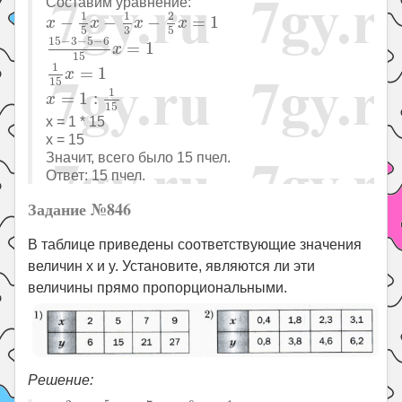
Составим уравнение:
x
−
1
5
x
−
1
3
x
−
2
5
x
=
1
1
1
2
−
−
−
=
1
x
x
x
x
3
5
5
15
−
3
−
5
−
6
15
x
=
1
15
−
3
−
5
−
6
=
1
x
15
1
15
x
=
1
1
=
1
x
15
x
=
1
:
1
15
1
=
1
:
x
15
x = 1 * 15
х = 15
Значит, всего было 15 пчел.
Ответ: 15 пчел.
Задание №846
В таблице приведены соответствующие значения
величин x и y. Установите, являются ли эти
величины прямо пропорциональными.
Решение:
2
6
=
5
15
=
7
21
=
9
27
=
1
3