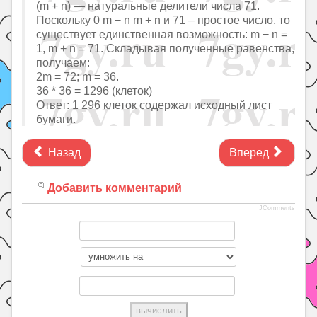
(m + n) — натуральные делители числа 71.
Поскольку 0 m − n m + n и 71 – простое число, то
существует единственная возможность: m − n =
1, m + n = 71. Складывая полученные равенства,
получаем:
2m = 72; m = 36.
36 * 36 = 1296 (клеток)
Ответ: 1 296 клеток содержал исходный лист
бумаги.
Назад
Вперед
Добавить комментарий
JComments