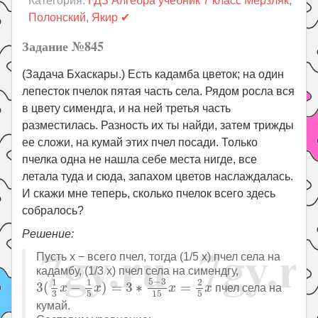
Категория:
ГДЗ Алгебра учебник 7 класс Мерзляк,
Праздники
Полонский, Якир ✔
Психология
Задание №845
Летом!
(Задача Бхаскары.) Есть кадамба цветок; на один
Поиск
лепесток пчелок пятая часть села. Рядом росла вся
в цвету симендга, и на ней третья часть
разместилась. Разность их ты найди, затем трижды
ее сложи, на кумай этих пчел посади. Только
пчелка одна не нашла себе места нигде, все
летала туда и сюда, запахом цветов наслаждалась.
И скажи мне теперь, сколько пчелок всего здесь
собралось?
Решение:
Пусть x − всего пчел, тогда (1/5 x) пчел села на
кадамбу, (1/3 x) пчел села на симендгу,
3
(
1
3
x
−
1
5
x
)
=
3
∗
5
−
3
15
x
=
2
5
x
5
−
3
1
1
2
3
(
−
)
=
3
∗
=
пчел села на
x
x
x
x
3
5
15
5
кумай.