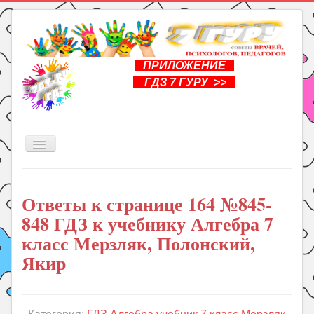
ПРИЛОЖЕНИЕ
ГДЗ 7 ГУРУ >>
Включить/
выключить
навигацию
Главная
Ответы к странице 164 №845-
Книги
848 ГДЗ к учебнику Алгебра 7
Рукоделие
класс Мерзляк, Полонский,
Подготовка к школе
Якир
Уроки
ГДЗ