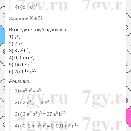
3
4) ( c − d )
Задание №672
Возведите в куб одночлен:
2
1) y
;
3
2) 2 x
;
2
4
3) 3 a
b
;
5
4) 0, 1 m n
;
6
7
5) 1/6 b
c
;
10
15
6) 2/7 b
c
.
Решение:
2
3
6
1) ( y
)
= y
3
3
9
2) ( 2 x
)
= 8 x
2
4
3
6
12
3) ( 3 a
b
)
= 27 a
b
5
3
8
15
4) ( 0, 1 m n
)
= 0, 001 m
n