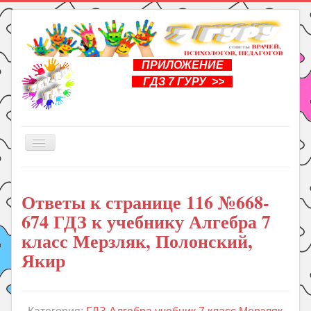
ПРИЛОЖЕНИЕ
ГДЗ 7 ГУРУ >>
Включить/
выключить
навигацию
Главная
Ответы к странице 116 №668-
Книги
674 ГДЗ к учебнику Алгебра 7
Рукоделие
класс Мерзляк, Полонский,
Подготовка к школе
Якир
Уроки
ГДЗ