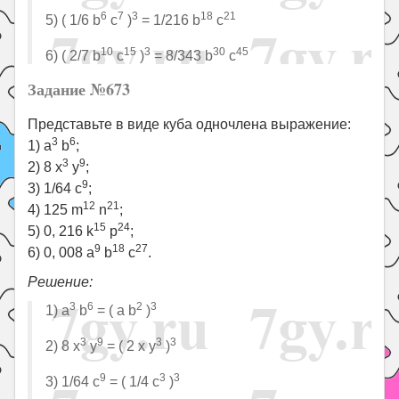
6
7
3
18
21
5) ( 1/6 b
c
)
= 1/216 b
c
10
15
3
30
45
6) ( 2/7 b
c
)
= 8/343 b
c
Задание №673
Представьте в виде куба одночлена выражение:
3
6
1) a
b
;
3
9
2) 8 x
y
;
9
3) 1/64 c
;
12
21
4) 125 m
n
;
15
24
5) 0, 216 k
p
;
9
18
27
6) 0, 008 a
b
c
.
Решение:
3
6
2
3
1) a
b
= ( a b
)
3
9
3
3
2) 8 x
y
= ( 2 x y
)
9
3
3
3) 1/64 c
= ( 1/4 c
)