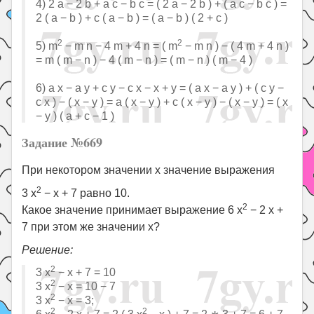
4) 2 a − 2 b + a c − b c = ( 2 a − 2 b ) + ( a c − b c ) =
2 ( a − b ) + c ( a − b ) = ( a − b ) ( 2 + c )
2
2
5) m
− m n − 4 m + 4 n = ( m
− m n ) − ( 4 m + 4 n )
= m ( m − n ) − 4 ( m − n ) = ( m − n ) ( m − 4 )
6) a x − a y + c y − c x − x + y = ( a x − a y ) + ( c y −
c x ) − ( x − y ) = a ( x − y ) + c ( x − y ) − ( x − y ) = ( x
− y ) ( a + c − 1 )
Задание №669
При некотором значении x значение выражения
2
3 x
− x + 7 равно 10.
2
Какое значение принимает выражение 6 x
− 2 x +
7 при этом же значении x?
Решение:
2
3 x
− x + 7 = 10
2
3 x
− x = 10 − 7
2
3 x
− x = 3;
2
2