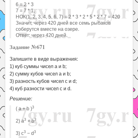
6 = 2 * 3
7 = 7 * 1,
НОК(1, 2, 3, 4, 5, 6, 7) = 2 * 3 * 2 * 5 * 2 * 7 = 420
Значит, через 420 дней все семь рыбаков
соберутся вместе на озере.
Ответ: через 420 дней.
Задание №671
Запишите в виде выражения:
1) куб суммы чисел a и b;
2) сумму кубов чисел a и b;
3) разность кубов чисел c и d;
4) куб разности чисел c и d.
Решение:
3
( a + b )
3
3
2) a
+ b
3
3
3) c
− d