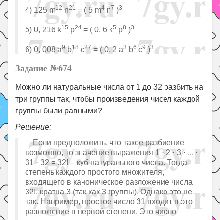
12
21
4
7
3
4) 125 m
n
= ( 5 m
n
)
15
24
5
8
3
5) 0, 216 k
p
= ( 0, 6 k
p
)
9
18
27
3
6
9
3
6) 0, 008 a
b
c
= ( 0, 2 a
b
c
)
Задание №674
Можно ли натуральные числа от 1 до 32 разбить на
три группы так, чтобы произведения чисел каждой
группы были равными?
Решение:
Если предположить, что такое разбиение
возможно, то значение выражения 1 ⋅ 2 ⋅ 3 ⋅ ... ⋅
31 ⋅ 32 = 32! – куб натурального числа. Тогда
степень каждого простого множителя,
входящего в каноническое разложение числа
32!, кратна 3 (так как 3 группы). Однако это не
так. Например, простое число 31 входит в это
разложение в первой степени. Это число