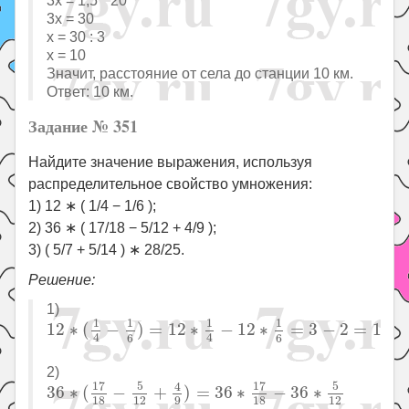
3x = 1,5 * 20
3x = 30
x = 30 : 3
x = 10
Значит, расстояние от села до станции 10 км.
Ответ: 10 км.
Задание № 351
Найдите значение выражения, используя
распределительное свойство умножения:
1) 12 ∗ ( 1/4 − 1/6 );
2) 36 ∗ ( 17/18 − 5/12 + 4/9 );
3) ( 5/7 + 5/14 ) ∗ 28/25.
Решение:
1)
12
∗
(
1
4
−
1
6
)
=
12
∗
1
4
−
12
∗
1
6
=
3
−
2
=
1
1
1
1
1
12
∗
(
−
)
=
12
∗
−
12
∗
=
3
−
2
=
1
4
4
6
6
2)
36
∗
(
17
18
−
5
12
+
4
9
)
=
36
∗
17
18
−
36
∗
5
12
+
36
∗
17
17
5
5
4
36
∗
(
−
+
)
=
36
∗
−
36
∗
12
12
18
9
18