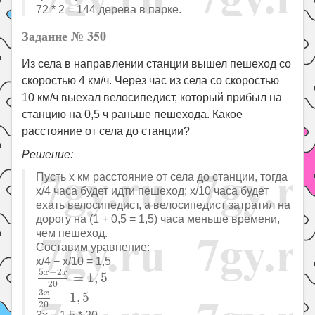
72 * 2 = 144 дерева в парке.
Задание № 350
Из села в направлении станции вышел пешеход со
скоростью 4 км/ч. Через час из села со скоростью
10 км/ч выехал велосипедист, который прибыл на
станцию на 0,5 ч раньше пешехода. Какое
расстояние от села до станции?
Решение:
Пусть x км расстояние от села до станции, тогда
x/4 часа будет идти пешеход; x/10 часа будет
ехать велосипедист, а велосипедист затратил на
дорогу на (1 + 0,5 = 1,5) часа меньше времени,
чем пешеход.
Составим уравнение:
x/4 − x/10 = 1,5
5
x
−
2
x
20
=
1
,
5
5
−
2
x
x
=
1
,
5
20
3
x
20
=
1
,
5
3
x
=
1
,
5
20