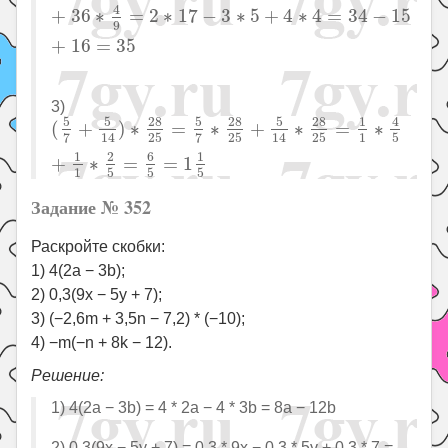
4
+
36
∗
=
2
∗
17
−
3
∗
5
+
4
∗
4
=
34
−
15
9
+
16
=
35
3)
(
5
7
+
5
14
)
∗
28
25
=
5
7
∗
28
25
+
5
14
∗
28
25
=
1
1
∗
4
5
5
28
5
28
5
28
1
4
(
+
)
∗
=
∗
+
∗
=
∗
1
14
14
25
25
25
5
7
7
6
1
2
1
+
∗
=
=
1
1
5
5
5
Задание № 352
Раскройте скобки:
1) 4(2a − 3b);
2) 0,3(9x − 5y + 7);
3) (−2,6m + 3,5n − 7,2) * (−10);
4) −m(−n + 8k − 12).
Решение:
1) 4(2a − 3b) = 4 * 2a − 4 * 3b = 8a − 12b
2) 0,3(9x − 5y + 7) = 0,3 * 9x − 0,3 * 5y + 0,3 * 7 =