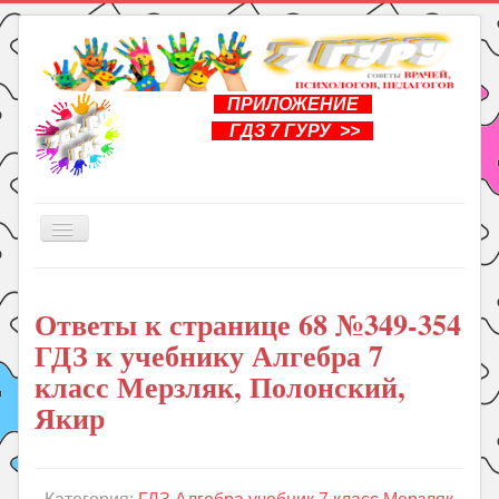
ПРИЛОЖЕНИЕ
ГДЗ 7 ГУРУ >>
Включить/
выключить
навигацию
Главная
Ответы к странице 68 №349-354
Книги
ГДЗ к учебнику Алгебра 7
Рукоделие
класс Мерзляк, Полонский,
Подготовка к школе
Якир
Уроки
ГДЗ