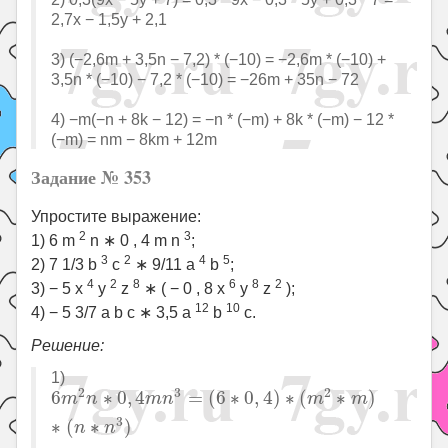
2,7x − 1,5y + 2,1
3) (−2,6m + 3,5n − 7,2) * (−10) = −2,6m * (−10) +
3,5n * (−10) − 7,2 * (−10) = −26m + 35n − 72
4) −m(−n + 8k − 12) = −n * (−m) + 8k * (−m) − 12 *
(−m) = nm − 8km + 12m
Задание № 353
Упростите выражение:
2
3
1) 6 m
n ∗ 0 , 4 m n
;
3
2
4
5
2) 7 1/3 b
c
∗ 9/11 a
b
;
4
2
8
6
8
2
3) − 5 x
y
z
∗ ( − 0 , 8 x
y
z
);
12
10
4) − 5 3/7 a b c ∗ 3,5 a
b
c.
Решение:
1)
6
m
2
n
∗
0
,
4
m
n
3
=
(
6
∗
0
,
4
)
∗
(
m
2
∗
m
)
∗
(
n
∗
n
3
)
2
3
2
6
∗
0
,
4
=
(
6
∗
0
,
4
)
∗
(
∗
)
m
n
m
n
m
m
3
∗
(
∗
)
n
n