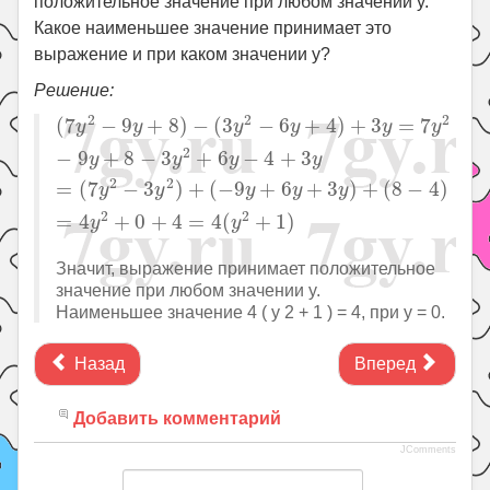
положительное значение при любом значении y.
Какое наименьшее значение принимает это
выражение и при каком значении y?
Решение:
(
7
y
2
−
9
y
+
8
)
−
(
3
y
2
−
6
y
+
4
)
+
3
y
=
7
y
2
−
9
y
+
8
−
3
y
2
+
2
2
2
(
7
−
9
+
8
)
−
(
3
−
6
+
4
)
+
3
=
7
y
y
y
y
y
y
2
−
9
+
8
−
3
+
6
−
4
+
3
y
y
y
y
2
2
=
(
7
−
3
)
+
(
−
9
+
6
+
3
)
+
(
8
−
4
)
y
y
y
y
y
2
2
=
4
+
0
+
4
=
4
(
+
1
)
y
y
Значит, выражение принимает положительное
значение при любом значении y.
Наименьшее значение 4 ( y 2 + 1 ) = 4, при y = 0.
Назад
Вперед
Добавить комментарий
JComments