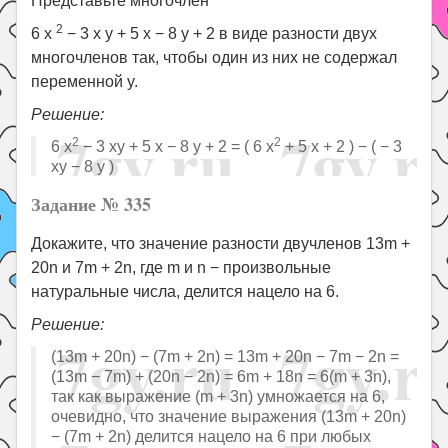
Представьте многочлен
2
6 x
− 3 x y + 5 x − 8 y + 2 в виде разности двух
многочленов так, чтобы один из них не содержал
переменной y.
Решение:
2
2
6 x
− 3 xy + 5 x − 8 y + 2 = ( 6 x
+ 5 x + 2 ) − ( − 3
xy − 8 y )
Задание № 335
Докажите, что значение разности двучленов 13m +
20n и 7m + 2n, где m и n − произвольные
натуральные числа, делится нацело на 6.
Решение:
(13m + 20n) − (7m + 2n) = 13m + 20n − 7m − 2n =
(13m − 7m) + (20n − 2n) = 6m + 18n = 6(m + 3n),
так как выражение (m + 3n) умножается на 6,
очевидно, что значение выражения (13m + 20n)
− (7m + 2n) делится нацело на 6 при любых