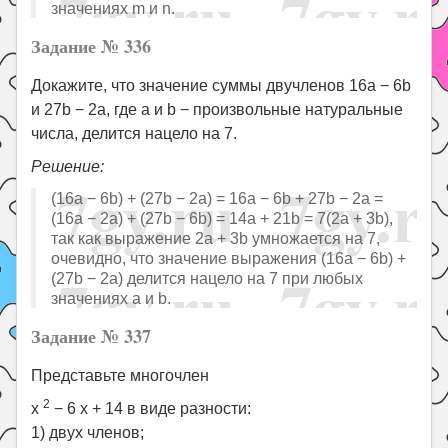
значениях m и n.
Задание № 336
Докажите, что значение суммы двучленов 16a − 6b
и 27b − 2a, где a и b − произвольные натуральные
числа, делится нацело на 7.
Решение:
(16a − 6b) + (27b − 2a) = 16a − 6b + 27b − 2a =
(16a − 2a) + (27b − 6b) = 14a + 21b = 7(2a + 3b),
так как выражение 2a + 3b умножается на 7,
очевидно, что значение выражения (16a − 6b) +
(27b − 2a) делится нацело на 7 при любых
значениях a и b.
Задание № 337
Представьте многочлен
2
x
− 6 x + 14 в виде разности:
1) двух членов;