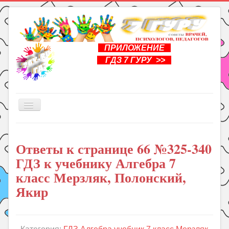
ПРИЛОЖЕНИЕ
ГДЗ 7 ГУРУ >>
Включить/
выключить
навигацию
Главная
Ответы к странице 66 №325-340
Книги
ГДЗ к учебнику Алгебра 7
Рукоделие
класс Мерзляк, Полонский,
Подготовка к школе
Якир
Уроки
ГДЗ