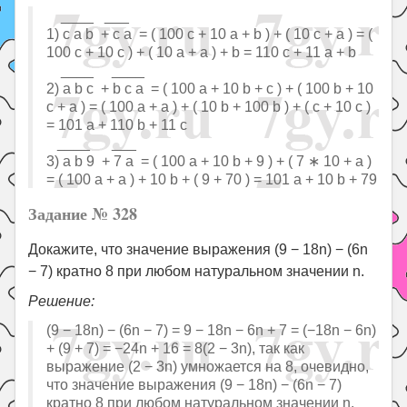
____ ___
1) c a b + c a = ( 100 c + 10 a + b ) + ( 10 c + a ) = (
100 c + 10 c ) + ( 10 a + a ) + b = 110 c + 11 a + b
____ ____
2) a b c + b c a = ( 100 a + 10 b + c ) + ( 100 b + 10
c + a ) = ( 100 a + a ) + ( 10 b + 100 b ) + ( c + 10 c )
= 101 a + 110 b + 11 c
____ ___
3) a b 9 + 7 a = ( 100 a + 10 b + 9 ) + ( 7 ∗ 10 + a )
= ( 100 a + a ) + 10 b + ( 9 + 70 ) = 101 a + 10 b + 79
Задание № 328
Докажите, что значение выражения (9 − 18n) − (6n
− 7) кратно 8 при любом натуральном значении n.
Решение:
(9 − 18n) − (6n − 7) = 9 − 18n − 6n + 7 = (−18n − 6n)
+ (9 + 7) = −24n + 16 = 8(2 − 3n), так как
выражение (2 − 3n) умножается на 8, очевидно,
что значение выражения (9 − 18n) − (6n − 7)
кратно 8 при любом натуральном значении n.