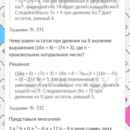
− 5) = 7n + 4, так как переменная n умножается
на 7, очевидно что 7n будет делится нацело на 7.
Следовательно 7n + 4 при делении на 7 дает
остаток, равный 4.
Задание № 331
Чему равен остаток при делении на 9 значения
выражения (16n + 8) − (7n + 3), где n −
произвольное натуральное число?
Решение:
(16n + 8) − (7n + 3) = 16n + 8 − 7n − 3 = (16n − 7n)
+ (8 − 3) = 9n + 5, так как переменная n
умножается на 9, очевидно что 9n будет делится
нацело на 9. Следовательно (9n + 5) при
делении на 9 дает остаток, равный 5.
Задание № 332
Представьте многочлен
2
3
3 a
b + 8 a
− 6 a + 12 b − 9 в виде суммы двух