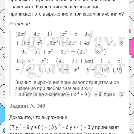
значении x. Какое наибольшее значение
принимает это выражение и при каком значении x?
Решение:
(
2
x
4
+
4
x
−
1
)
−
(
x
2
+
8
+
9
x
)
+
(
5
x
+
x
2
−
3
x
4
)
=
2
x
4
+
4
x
4
2
(
2
+
4
−
1
)
−
(
+
8
+
9
)
x
x
x
x
2
4
4
2
+
(
5
+
−
3
)
=
2
+
4
−
1
−
−
8
x
x
x
x
x
x
2
4
4
4
−
9
+
5
+
−
3
=
(
2
−
3
)
x
x
x
x
x
x
2
2
+
(
−
+
)
+
(
4
−
9
+
5
)
+
(
−
1
−
8
)
x
x
x
x
x
4
4
4
=
−
+
0
+
0
−
9
=
−
−
9
=
−
(
+
9
)
x
x
x
Значит, выражение принимает отрицательное
значение при любом значении x.
4
Наибольшее значение − ( x
+ 9 ) = − 9, при x = 0.
Задание № 340
Докажите, что выражение
2
2
( 7 y
− 9 y + 8 ) − ( 3 y
− 6 y + 4 ) + 3 y принимает