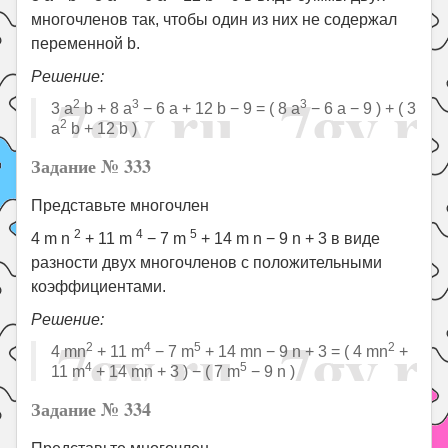
многочленов так, чтобы один из них не содержал
переменной b.
Решение:
2
3
3
3 a
b + 8 a
− 6 a + 12 b − 9 = ( 8 a
− 6 a − 9 ) + ( 3
2
a
b + 12 b )
Задание № 333
Представьте многочлен
2
4
5
4 m n
+ 11 m
− 7 m
+ 14 m n − 9 n + 3 в виде
разности двух многочленов с положительными
коэффициентами.
Решение:
2
4
5
2
4 mn
+ 11 m
− 7 m
+ 14 mn − 9 n + 3 = ( 4 mn
+
4
5
11 m
+ 14 mn + 3 ) − ( 7 m
− 9 n )
Задание № 334