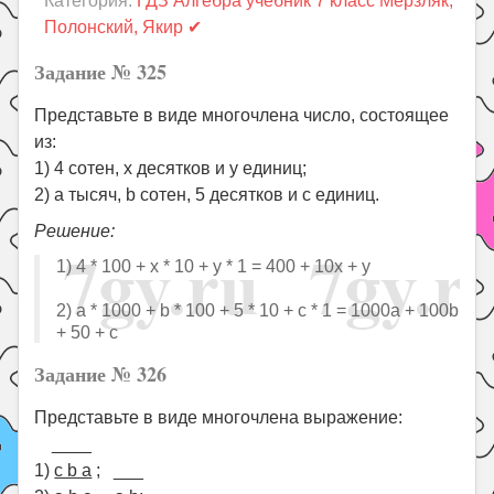
Категория:
ГДЗ Алгебра учебник 7 класс Мерзляк,
Праздники
Полонский, Якир ✔
Психология
Задание № 325
Летом!
Представьте в виде многочлена число, состоящее
Поиск
из:
1) 4 сотен, x десятков и y единиц;
2) a тысяч, b сотен, 5 десятков и c единиц.
Решение:
1) 4 * 100 + x * 10 + y * 1 = 400 + 10x + y
2) a * 1000 + b * 100 + 5 * 10 + c * 1 = 1000a + 100b
+ 50 + c
Задание № 326
Представьте в виде многочлена выражение:
____
1)
c b a
; ___