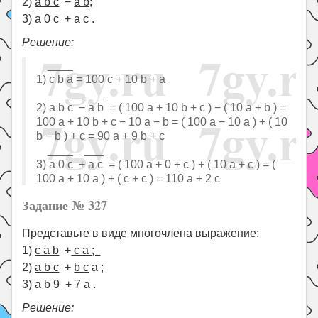
2)
a b c
−
a b;
3) a 0 c + a c .
Решение:
____
1) c b a = 100 c + 10 b + a
____ ___
2) a b c − a b = ( 100 a + 10 b + c ) − ( 10 a + b ) =
100 a + 10 b + c − 10 a − b = ( 100 a − 10 a ) + ( 10
b − b ) + c = 90 a + 9 b + c
____ ___
3) a 0 c + a c = ( 100 a + 0 + c ) + ( 10 a + c ) = (
100 a + 10 a ) + ( c + c ) = 110 a + 2 c
Задание № 327
Пр
едст
авь
те
в виде многочлена выражение:
1)
c a b
+
c a ;
2)
a b c
+
b c
a ;
3) a b 9 + 7 a .
Решение: