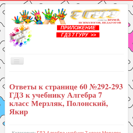
ПРИЛОЖЕНИЕ
ГДЗ 7 ГУРУ >>
Включить/
выключить
навигацию
Главная
Ответы к странице 60 №292-293
Книги
ГДЗ к учебнику Алгебра 7
Рукоделие
класс Мерзляк, Полонский,
Подготовка к школе
Якир
Уроки
ГДЗ