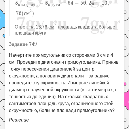
S
к
в
а
д
р
а
т
а
−
S
к
р
у
г
а
=
64
−
50
,
24
=
13
,
76
(
с
м
2
)
−
=
64
−
50
,
24
=
13
,
S
S
к
в
а
д
р
а
т
а
к
р
у
г
а
2
76
(
с
м
)
с
м
2
2
с
м
Ответ: на 13,76
площадь квадрата больше
площади круга.
Задание 749
Начертите прямоугольник со сторонами 3 см и 4
см. Проведите диагонали прямоугольника. Приняв
точку пересечения диагоналей за центр
окружности, а половину диагонали − за радиус,
проведите эту окружность. Измерьте линейкой
диаметр полученной окружности (в сантиметрах, с
точностью до единиц). На сколько квадратных
сантиметров площадь круга, ограниченного этой
окружностью, больше площади прямоугольника?
Решение