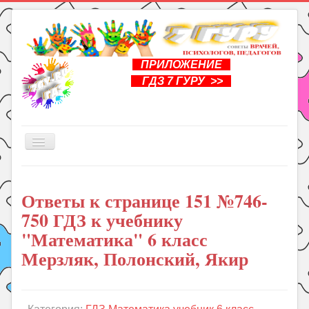
ПРИЛОЖЕНИЕ
ГДЗ 7 ГУРУ >>
Включить/
выключить
навигацию
Главная
Ответы к странице 151 №746-
Книги
750 ГДЗ к учебнику
Рукоделие
"Математика" 6 класс
Подготовка к школе
Мерзляк, Полонский, Якир
Уроки
ГДЗ