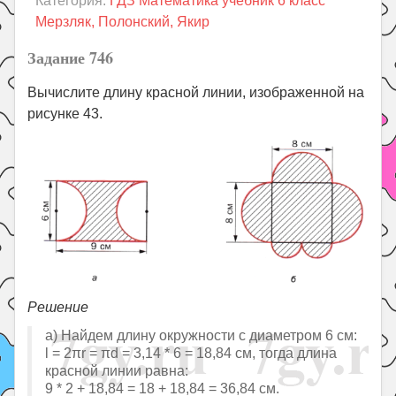
Категория:
ГДЗ Математика учебник 6 класс
Праздники
Мерзляк, Полонский, Якир
Психология
Задание 746
Летом!
Вычислите длину красной линии, изображенной на
Поиск
рисунке 43.
Решение
а) Найдем длину окружности с диаметром 6 см:
l = 2πr = πd = 3,14 * 6 = 18,84 см, тогда длина
красной линии равна:
9 * 2 + 18,84 = 18 + 18,84 = 36,84 см.