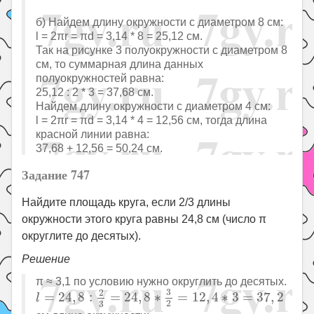
б) Найдем длину окружности с диаметром 8 см:
l = 2πr = πd = 3,14 * 8 = 25,12 см.
Так на рисунке 3 полуокружности с диаметром 8
см, то суммарная длина данных
полуокружностей равна:
25,12 : 2 * 3 = 37,68 см.
Найдем длину окружности с диаметром 4 см:
l = 2πr = πd = 3,14 * 4 = 12,56 см, тогда длина
красной линии равна:
37,68 + 12,56 = 50,24 см.
Задание 747
Найдите площадь круга, если 2/3 длины
окружности этого круга равны 24,8 см (число π
округлите до десятых).
Решение
π ≈ 3,1 по условию нужно округлить до десятых.
l
=
24
,
8
:
2
3
=
24
,
8
∗
3
2
=
12
,
4
∗
3
=
37
,
2
3
2
=
24
,
8
:
=
24
,
8
∗
=
12
,
4
∗
3
=
37
,
2
l
2
3