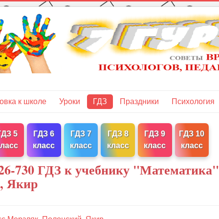
овка к школе
Уроки
ГДЗ
Праздники
Психология
ГДЗ 5
ГДЗ 6
ГДЗ 7
ГДЗ 8
ГДЗ 9
ГДЗ 10
класс
класс
класс
класс
класс
класс
26-730 ГДЗ к учебнику "Математика"
, Якир