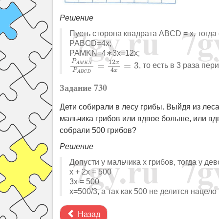
Решение
Пусть сторона квадрата ABCD = x, тогда
PABCD=4x;
PAMKN=4∗3x=12x;
P
A
M
K
N
P
A
B
C
D
=
12
x
4
x
=
3
12
P
x
=
=
3
A
M
K
N
, то есть в 3 раза п
4
x
P
A
B
C
D
Задание 730
Дети собирали в лесу грибы. Выйдя из леса
мальчика грибов или вдвое больше, или вдв
собрали 500 грибов?
Решение
Допусти у мальчика x грибов, тогда у дев
x + 2x = 500
3х = 500
x=500/3, а так как 500 не делится нацел
Назад