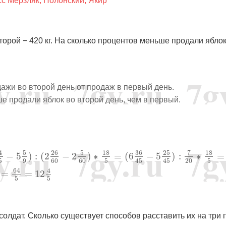
сс Мерзляк, Полонский, Якир
второй − 420 кг. На сколько процентов меньше продали яблок
ажи во второй день от продаж в первый день.
е продали яблок во второй день, чем в первый.
−
5
5
9
)
:
(
2
26
60
−
2
5
60
)
∗
18
5
=
(
6
36
45
−
5
25
45
)
:
7
20
∗
18
7
5
26
5
18
36
25
18
4
−
5
)
:
(
2
−
2
)
∗
=
(
6
−
5
)
:
∗
=
5
9
60
60
5
20
5
45
45
64
4
=
=
12
5
5
солдат. Сколько существует способов расставить их на три 