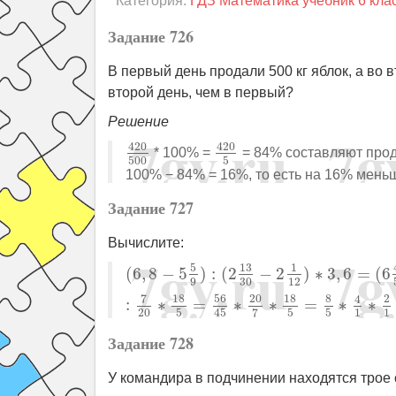
Категория:
ГДЗ Математика учебник 6 кла
Задание 726
В первый день продали 500 кг яблок, а во 
второй день, чем в первый?
Решение
420
500
420
5
420
420
* 100% =
= 84% составляют прод
500
5
100% − 84% = 16%, то есть на 16% меньш
Задание 727
Вычислите:
(
6
,
8
−
5
5
9
)
:
(
2
13
30
−
2
1
12
)
∗
3
,
6
=
(
6
4
5
5
13
1
(
6
,
8
−
5
)
:
(
2
−
2
)
∗
3
,
6
=
(
6
12
9
30
7
18
56
20
18
8
2
4
:
∗
=
∗
∗
=
∗
∗
1
1
20
5
5
5
7
45
Задание 728
У командира в подчинении находятся трое 