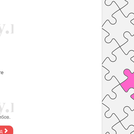
те
ибов.
д