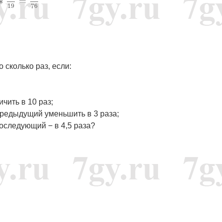
∗
=
19
76
 сколько раз, если:
чить в 10 раз;
 предыдущий уменьшить в 3 раза;
последующий − в 4,5 раза?