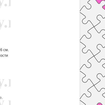
6 см.
ности
е.