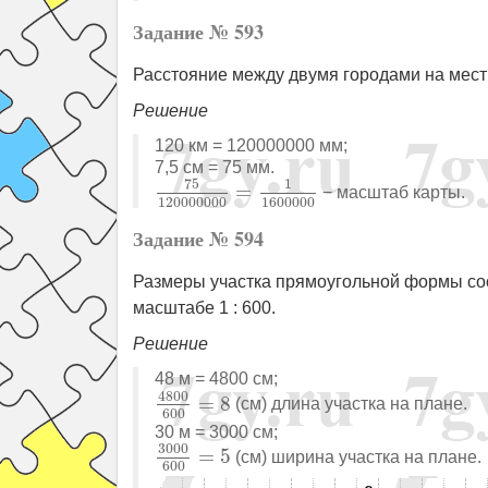
Задание № 593
Расстояние между двумя городами на местно
Решение
120 км = 120000000 мм;
7,5 см = 75 мм.
75
120000000
=
1
1600000
75
1
=
− масштаб карты.
120000000
1600000
Задание № 594
Размеры участка прямоугольной формы сост
масштабе 1 : 600.
Решение
48 м = 4800 см;
4800
600
=
8
4800
=
8
(см) длина участка на плане.
600
30 м = 3000 см;
3000
600
=
5
3000
=
5
(см) ширина участка на плане.
600