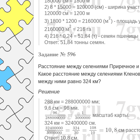
180000 см = 1800 м
2) 8 * 15000 = 120000 (см) - ширина учас
120000 см = 1200 м
м
2
2
м
3) 1800 * 1200 = 2160000 (
) - площадь 
м
2
2
м
2160000
= 216 га
4) 216 * 0,24 = 51,84 (т) - семян пшеницы
Ответ: 51,84 тонны семян.
Задание № 596
Расстояние между селениями Приречное и Пр
Какое расстояние между селениями Кленово
между ними равно 324 км?
Решение
288 км = 288000000 мм;
9,6 см = 96 мм.
96
288000000
=
1
3000000
96
1
=
масштаб карты.
288000000
3000000
324 км = 32400000 см.
32400000
3000000
=
324
30
=
108
10
108
32400000
324
=
=
=
10
,
8
см расст
3000000
30
10
Ответ: 10,8 см.