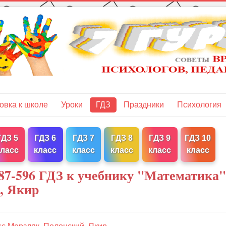
овка к школе
Уроки
ГДЗ
Праздники
Психология
ГДЗ 5
ГДЗ 6
ГДЗ 7
ГДЗ 8
ГДЗ 9
ГДЗ 10
класс
класс
класс
класс
класс
класс
87-596 ГДЗ к учебнику "Математика"
, Якир