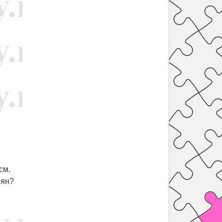
см.
мян?