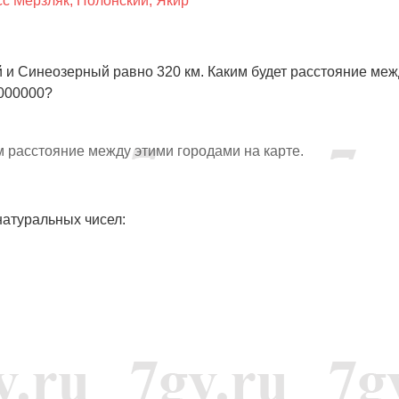
сс Мерзляк, Полонский, Якир
 и Синеозерный равно 320 км. Каким будет расстояние меж
4000000?
 см расстояние между этими городами на карте.
атуральных чисел:
15
34