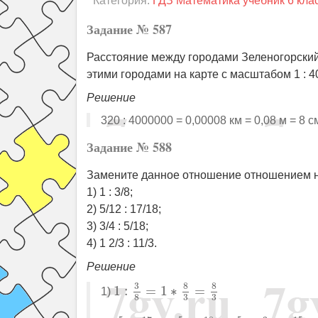
Категория:
ГДЗ Математика учебник 6 кла
Задание № 587
Расстояние между городами Зеленогорский
этими городами на карте с масштабом 1 : 
Решение
320 : 4000000 = 0,00008 км = 0,08 м = 8
Задание № 588
Замените данное отношение отношением н
1) 1 : 3/8;
2) 5/12 : 17/18;
3) 3/4 : 5/18;
4) 1 2/3 : 11/3.
Решение
1
:
3
8
=
1
∗
8
3
=
8
3
8
8
3
1
:
=
1
∗
=
1)
3
3
8
5
12
:
17
18
=
5
12
∗
18
17
=
5
2
∗
3
17
=