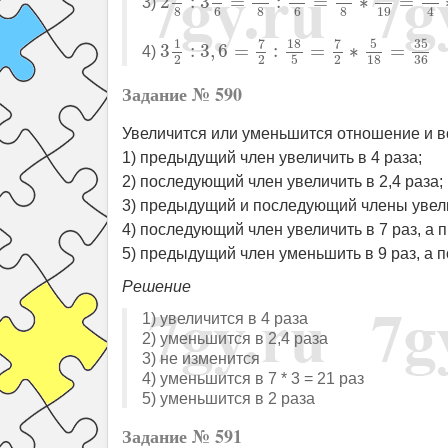
2
:
3
=
:
=
∗
=
3)
4
8
6
8
6
8
19
3
1
2
:
3
,
6
=
7
2
:
18
5
=
7
2
∗
5
18
=
35
36
7
7
18
5
35
1
3
:
3
,
6
=
:
=
∗
=
4)
2
2
2
5
18
36
Задание № 590
Увеличится или уменьшится отношение и во
1) предыдущий член увеличить в 4 раза;
2) последующий член увеличить в 2,4 раза;
3) предыдущий и последующий члены увели
4) последующий член увеличить в 7 раз, а
5) предыдущий член уменьшить в 9 раз, а 
Решение
1) увеличится в 4 раза
2) уменьшится в 2,4 раза
3) не изменится
4) уменьшится в 7 * 3 = 21 раз
5) уменьшится в 2 раза
Задание № 591