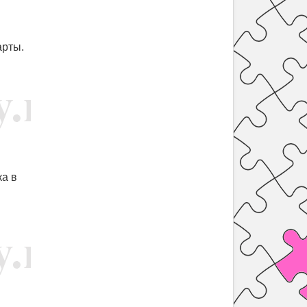
арты.
ка в