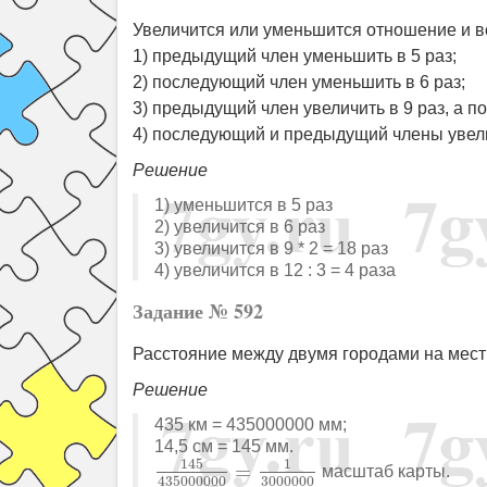
Увеличится или уменьшится отношение и во
1) предыдущий член уменьшить в 5 раз;
2) последующий член уменьшить в 6 раз;
3) предыдущий член увеличить в 9 раз, а 
4) последующий и предыдущий члены увелич
Решение
1) уменьшится в 5 раз
2) увеличится в 6 раз
3) увеличится в 9 * 2 = 18 раз
4) увеличится в 12 : 3 = 4 раза
Задание № 592
Расстояние между двумя городами на местно
Решение
435 км = 435000000 мм;
14,5 см = 145 мм.
145
435000000
=
1
3000000
1
145
=
масштаб карты.
3000000
435000000