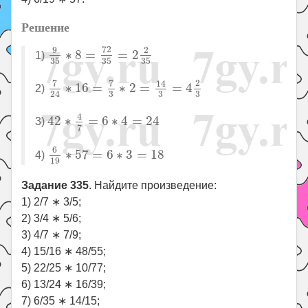
Решение
9
35
∗
8
=
72
35
=
2
2
35
72
9
2
∗
8
=
=
2
1)
35
35
35
7
24
∗
16
=
7
3
∗
2
=
14
3
=
4
2
3
7
7
2
14
∗
16
=
∗
2
=
=
4
2)
24
3
3
3
42
∗
4
7
=
6
∗
4
=
24
4
42
∗
=
6
∗
4
=
24
3)
7
6
19
∗
57
=
6
∗
3
=
18
6
∗
57
=
6
∗
3
=
18
4)
19
Задание 335
. Найдите произведение:
1) 2/7 ∗ 3/5;
2) 3/4 ∗ 5/6;
3) 4/7 ∗ 7/9;
4) 15/16 ∗ 48/55;
5) 22/25 ∗ 10/77;
6) 13/24 ∗ 16/39;
7) 6/35 ∗ 14/15;