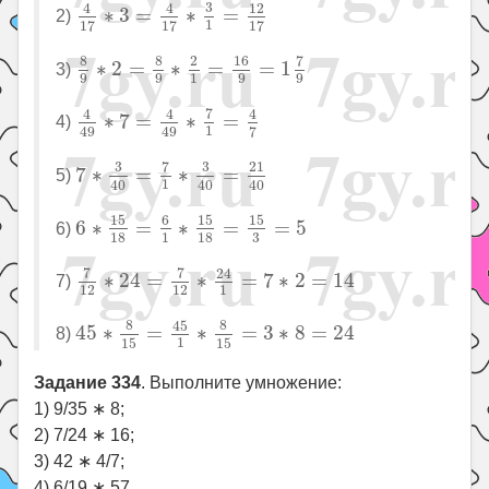
4
17
∗
3
=
4
17
∗
3
1
=
12
17
3
12
4
4
∗
3
=
∗
=
2)
1
17
17
17
8
9
∗
2
=
8
9
∗
2
1
=
16
9
=
1
7
9
7
8
8
16
2
∗
2
=
∗
=
=
1
3)
1
9
9
9
9
4
49
∗
7
=
4
49
∗
7
1
=
4
7
7
4
4
4
∗
7
=
∗
=
4)
1
7
49
49
7
∗
3
40
=
7
1
∗
3
40
=
21
40
7
3
3
21
7
∗
=
∗
=
5)
1
40
40
40
6
∗
15
18
=
6
1
∗
15
18
=
15
3
=
5
15
6
15
15
6
∗
=
∗
=
=
5
6)
1
3
18
18
7
12
∗
24
=
7
12
∗
24
1
=
7
∗
2
=
14
7
7
24
∗
24
=
∗
=
7
∗
2
=
14
7)
12
12
1
45
∗
8
15
=
45
1
∗
8
15
=
3
∗
8
=
24
8
8
45
45
∗
=
∗
=
3
∗
8
=
24
8)
1
15
15
Задание 334
. Выполните умножение:
1) 9/35 ∗ 8;
2) 7/24 ∗ 16;
3) 42 ∗ 4/7;
4) 6/19 ∗ 57.