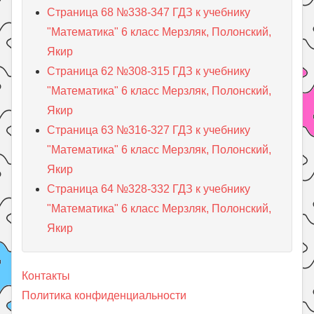
Страница 68 №338-347 ГДЗ к учебнику
"Математика" 6 класс Мерзляк, Полонский,
Якир
Страница 62 №308-315 ГДЗ к учебнику
"Математика" 6 класс Мерзляк, Полонский,
Якир
Страница 63 №316-327 ГДЗ к учебнику
"Математика" 6 класс Мерзляк, Полонский,
Якир
Страница 64 №328-332 ГДЗ к учебнику
"Математика" 6 класс Мерзляк, Полонский,
Якир
Контакты
Политика конфиденциальности