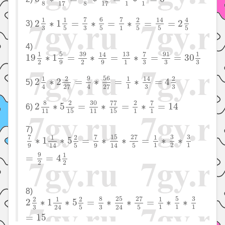
1
1
8
8
17
17
2
1
3
∗
1
1
5
=
7
3
∗
6
5
=
7
1
∗
2
5
=
14
5
=
2
4
5
7
7
6
1
1
2
14
4
2
∗
1
=
∗
=
∗
=
=
2
3)
1
3
3
5
5
5
5
5
4)
19
1
2
∗
1
5
9
=
39
2
∗
14
9
=
13
1
∗
7
3
=
91
3
=
30
1
3
7
5
39
13
91
1
1
14
19
∗
1
=
∗
=
∗
=
=
30
2
2
1
3
3
3
9
9
2
1
4
∗
2
2
27
=
9
4
∗
56
27
=
1
1
∗
14
3
=
4
2
3
9
56
1
2
1
2
14
2
∗
2
=
∗
=
∗
=
4
5)
1
4
4
3
3
27
27
2
8
11
∗
5
2
15
=
30
11
∗
77
15
=
2
1
∗
7
1
=
14
77
7
8
30
2
2
2
∗
5
=
∗
=
∗
=
14
6)
11
11
1
1
15
15
7)
7
9
∗
1
1
14
∗
5
2
5
=
7
9
∗
15
14
∗
27
5
=
1
1
∗
3
2
∗
3
1
=
7
7
27
15
3
3
1
2
1
∗
1
∗
5
=
∗
∗
=
∗
∗
1
2
1
14
14
9
5
9
5
9
1
=
=
4
2
2
8)
2
2
3
∗
1
1
24
∗
5
2
5
=
8
3
∗
25
24
∗
27
5
=
1
1
∗
5
1
∗
3
1
27
8
25
5
3
2
1
2
1
2
∗
1
∗
5
=
∗
∗
=
∗
∗
1
1
1
24
24
3
3
5
5
=
15