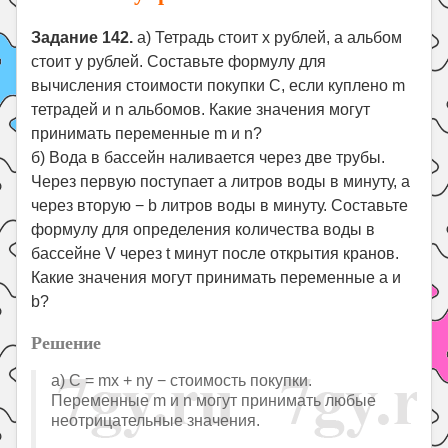
Задание 142.
а) Тетрадь стоит x рублей, а альбом
стоит y рублей. Составьте формулу для
вычисления стоимости покупки C, если куплено m
тетрадей и n альбомов. Какие значения могут
принимать переменные m и n?
б) Вода в бассейн наливается через две трубы.
Через первую поступает a литров воды в минуту, а
через вторую − b литров воды в минуту. Составьте
формулу для определения количества воды в
бассейне V через t минут после открытия кранов.
Какие значения могут принимать переменные a и
b?
Решение
а) C = mx + ny − стоимость покупки.
Переменные m и n могут принимать любые
неотрицательные значения.