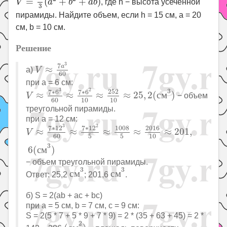
=
(
+
+
)
V
a
b
a
b
, где h − высота усеченной
3
пирамиды. Найдите объем, если h = 15 см, a = 20
см, b = 10 см.
Решение
V
≈
7
a
3
60
3
7
a
≈
а)
V
60
при a = 6 см:
V
≈
7
∗
6
3
60
≈
7
∗
6
2
10
≈
252
10
≈
25
,
2
(
с
м
3
)
3
2
3
252
7
∗
6
7
∗
6
≈
≈
≈
≈
25
,
2
(
с
м
)
− объем
V
60
10
10
треугольной пирамиды.
при a = 12 см:
V
≈
7
∗
12
3
60
≈
7
∗
12
2
5
≈
1008
5
≈
2016
10
≈
201
,
6
(
3
2
1008
2016
7
∗
12
7
∗
12
≈
≈
≈
≈
≈
201
,
V
60
5
5
10
3
6
(
с
м
)
− объем треугольной пирамиды.
с
м
3
с
м
3
3
3
с
м
с
м
Ответ: 25,2
; 201,6
.
б) S = 2(ab + ac + bc)
при a = 5 см, b = 7 см, c = 9 см:
S = 2(5 * 7 + 5 * 9 + 7 * 9) = 2 * (35 + 63 + 45) = 2 *
(
с
м
2
)
2