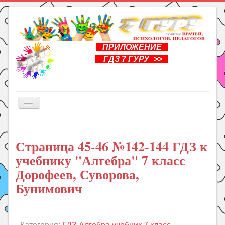
ПРИЛОЖЕНИЕ
ГДЗ 7 ГУРУ >>
Включить/
выключить
навигацию
Главная
Страница 45-46 №142-144 ГДЗ к
Книги
учебнику "Алгебра" 7 класс
Рукоделие
Дорофеев, Суворова,
Подготовка к школе
Бунимович
Уроки
ГДЗ