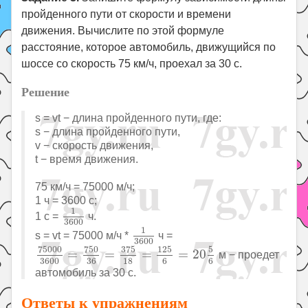
пройденного пути от скорости и времени
движения. Вычислите по этой формуле
расстояние, которое автомобиль, движущийся по
шоссе со скорость 75 км/ч, проехал за 30 с.
Решение
s = vt − длина пройденного пути, где:
s − длина пройденного пути,
v − скорость движения,
t − время движения.
75 км/ч = 75000 м/ч;
1 ч = 3600 с;
1
3600
1
1 с =
ч.
3600
1
3600
1
s = vt = 75000 м/ч *
ч =
3600
75000
3600
=
750
36
=
375
18
=
125
6
=
20
5
6
75000
750
375
125
5
=
=
=
=
20
м − проедет
3600
36
18
6
6
автомобиль за 30 с.
Ответы к упражнениям