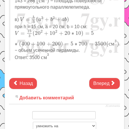
(
с
м
)
143 = 286
− площадь поверхности
прямоугольного параллелепипеда.
V
=
h
3
(
a
2
+
b
2
+
a
b
)
2
2
h
=
(
+
+
)
в)
V
a
b
a
b
3
при h = 15 см, a = 20 см, b = 10 см:
V
=
15
3
(
20
2
+
10
2
+
20
∗
10
)
=
5
∗
(
400
+
100
+
200
)
15
2
2
=
(
20
+
10
+
20
∗
10
)
=
5
V
3
3
∗
(
400
+
100
+
200
)
=
5
∗
700
=
3500
(
с
м
)
− объем усеченной пирамиды.
с
м
3
3
с
м
Ответ: 3500
Назад
Вперед
Добавить комментарий
JComments