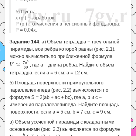
б) Пусть:
x (р.) − заработок,
P (р.) − отчисления в пенсионный фонд, тогда:
P = 0,04x.
Задание 144
. а) Объем тетраэдра − треугольной
пирамиды, все ребра которой равны (рис. 2.1),
можно вычислить по приближенной формуле
V
≈
7
a
3
60
3
7
a
≈
V
, где a − длина ребра. Найдите объем
60
тетраэдра, если a = 6 см; a = 12 см.
б) Площадь поверхности прямоугольного
параллелепипеда (рис. 2.2) вычисляется по
формуле S = 2(ab + ac + bc), где a, b и c −
измерения параллелепипеда. Найдите площадь
поверхности, если a = 5 см, b = 7 см, c = 9 см.
в) Объем усеченной пирамиды с квадратными
основаниями (рис. 2.3) вычисляется по формуле
V
=
h
3
(
a
2
+
b
2
+
a
b
)
2
2
h