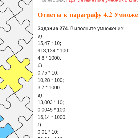
Категория:
ГДЗ Математика учебник 6 кл
Ответы к параграфу 4.2 Умножен
Задание 274
. Выполните умножение:
а)
15,47 * 10;
913,134 * 100;
4,8 * 1000.
б)
0,75 * 10;
10,28 * 100;
3,7 * 1000.
в)
13,003 * 10;
0,0045 * 100;
16,14 * 1000.
г)
0,01 * 10;