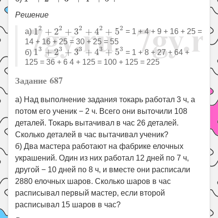
Решение
1
2
+
2
2
+
3
2
+
4
2
+
5
2
2
2
2
2
2
1
+
2
+
3
+
4
+
5
а)
= 1 + 4 + 9 + 16 + 25 =
14 + 16 + 25 = 30 + 25 = 55
1
3
+
2
3
+
3
3
+
4
3
+
5
3
3
3
3
3
3
1
+
2
+
3
+
4
+
5
б)
= 1 + 8 + 27 + 64 +
125 = 36 + 6 4 + 125 = 100 + 125 = 225
Задание 687
а) Над выполнение задания токарь работал 3 ч, а
потом его ученик − 2 ч. Всего они выточили 108
деталей. Токарь вытачивал в час 26 деталей.
Сколько деталей в час вытачивал ученик?
б) Два мастера работают на фабрике елочных
украшений. Один из них работал 12 дней по 7 ч,
другой − 10 дней по 8 ч, и вместе они расписали
2880 елочных шаров. Сколько шаров в час
расписывал первый мастер, если второй
расписывал 15 шаров в час?