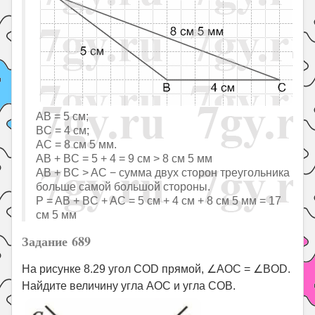
AB = 5 см;
BC = 4 см;
AС = 8 см 5 мм.
AB + BC = 5 + 4 = 9 см > 8 см 5 мм
AB + BC > AС − сумма двух сторон треугольника
больше самой большой стороны.
P = AB + BC + AC = 5 см + 4 см + 8 см 5 мм = 17
см 5 мм
Задание 689
На рисунке 8.29 угол COD прямой, ∠AOC = ∠BOD.
Найдите величину угла AOC и угла COB.