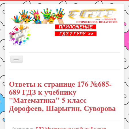
ПРИЛОЖЕНИЕ
ГДЗ 7 ГУРУ >>
Включить/
выключить
навигацию
Главная
Ответы к странице 176 №685-
Книги
689 ГДЗ к учебнику
Рукоделие
"Математика" 5 класс
Подготовка к школе
Дорофеев, Шарыгин, Суворова
Уроки
ГДЗ