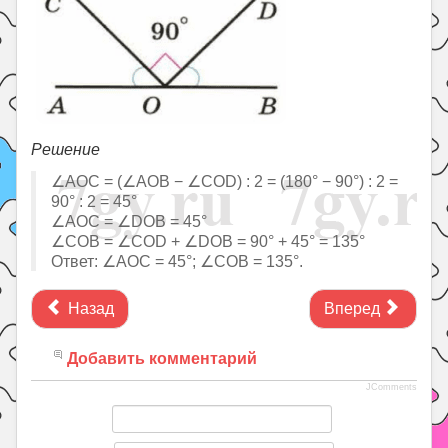
Решение
∠AOC = (∠AOB − ∠COD) : 2 = (180° − 90°) : 2 =
90° : 2 = 45°
∠AOC = ∠DOB = 45°
∠COB = ∠COD + ∠DOB = 90° + 45° = 135°
Ответ: ∠AOC = 45°; ∠COB = 135°.
Назад
Вперед
Добавить комментарий
JComments