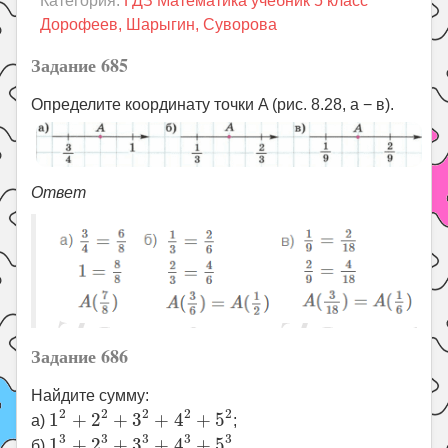
Категория:
ГДЗ Математика учебник 5 класс
Праздники
Дорофеев, Шарыгин, Суворова
Психология
Задание 685
Летом!
Определите координату точки A (рис. 8.28, а − в).
Поиск
Ответ
Задание 686
Найдите сумму:
1
2
+
2
2
+
3
2
+
4
2
+
5
2
2
2
2
2
2
1
+
2
+
3
+
4
+
5
а)
;
1
3
+
2
3
+
3
3
+
4
3
+
5
3
3
3
3
3
3
1
+
2
+
3
+
4
+
5
б)
.