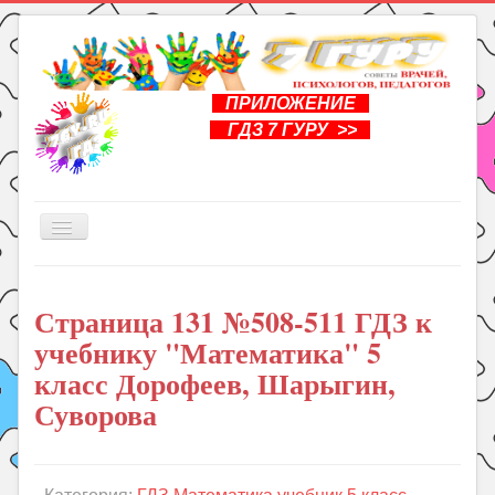
ПРИЛОЖЕНИЕ
ГДЗ 7 ГУРУ >>
Включить/
выключить
навигацию
Главная
Страница 131 №508-511 ГДЗ к
Книги
учебнику "Математика" 5
Рукоделие
класс Дорофеев, Шарыгин,
Подготовка к школе
Суворова
Уроки
ГДЗ