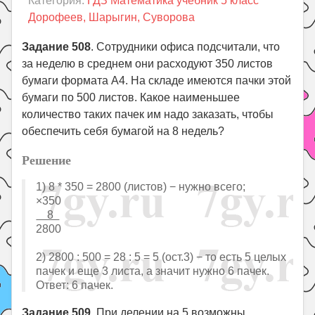
Категория:
ГДЗ Математика учебник 5 класс
Праздники
Дорофеев, Шарыгин, Суворова
Психология
Задание 508
. Сотрудники офиса подсчитали, что
Летом!
за неделю в среднем они расходуют 350 листов
Поиск
бумаги формата А4. На складе имеются пачки этой
бумаги по 500 листов. Какое наименьшее
количество таких пачек им надо заказать, чтобы
обеспечить себя бумагой на 8 недель?
Решение
1) 8 * 350 = 2800 (листов) − нужно всего;
×350
8
2800
2) 2800 : 500 = 28 : 5 = 5 (ост.3) − то есть 5 целых
пачек и еще 3 листа, а значит нужно 6 пачек.
Ответ: 6 пачек.
Задание 509
. При делении на 5 возможны