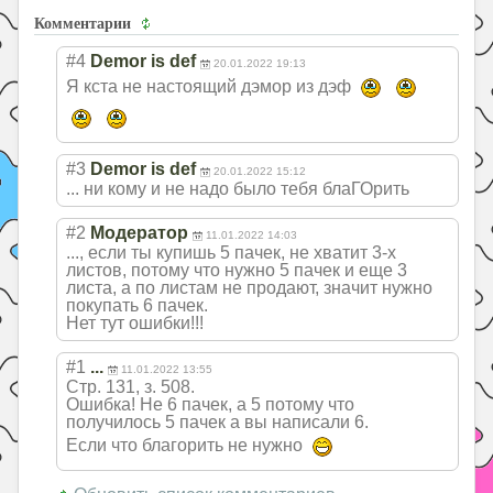
Комментарии
#4
Demor is def
20.01.2022 19:13
Я кста не настоящий дэмор из дэф
#3
Demor is def
20.01.2022 15:12
... ни кому и не надо было тебя блаГОрить
#2
Модератор
11.01.2022 14:03
..., если ты купишь 5 пачек, не хватит 3-х
листов, потому что нужно 5 пачек и еще 3
листа, а по листам не продают, значит нужно
покупать 6 пачек.
Нет тут ошибки!!!
#1
...
11.01.2022 13:55
Стр. 131, з. 508.
Ошибка! Не 6 пачек, а 5 потому что
получилось 5 пачек а вы написали 6.
Если что благорить не нужно