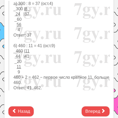
а) 300 : 8 = 37 (ост.4)
_300 |
8
24
|37
_60
56
4
Ответ: 37
б) 460 : 11 = 41 (ост.9)
_460 |
11
44
|41
_20
11
9
460 + 2 = 462 − первое число кратное 11, больше
460.
Ответ: 41, 462.
Назад
Вперед