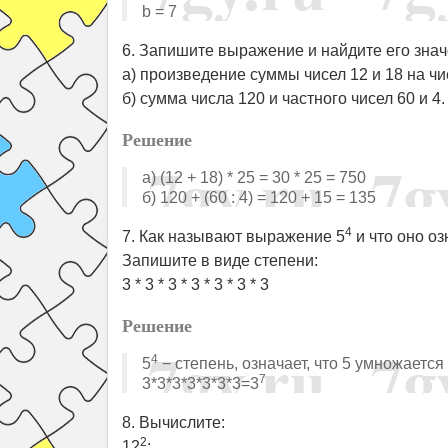
b = 7
6. Запишите выражение и найдите его знач
а) произведение суммы чисел 12 и 18 на чи
б) сумма числа 120 и частного чисел 60 и 4.
Решение
а) (12 + 18) * 25 = 30 * 25 = 750
б) 120 + (60 : 4) = 120 + 15 = 135
4
7. Как называют выражение 5
и что оно оз
Запишите в виде степени:
3 * 3 * 3 * 3 * 3 * 3 * 3
Решение
4
5
− степень, означает, что 5 умножается
7
3*3*3*3*3*3*3=3
8. Вычислите:
2
12
;