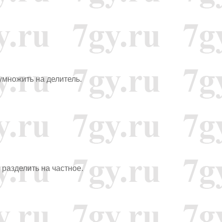
умножить на делитель.
 разделить на частное.