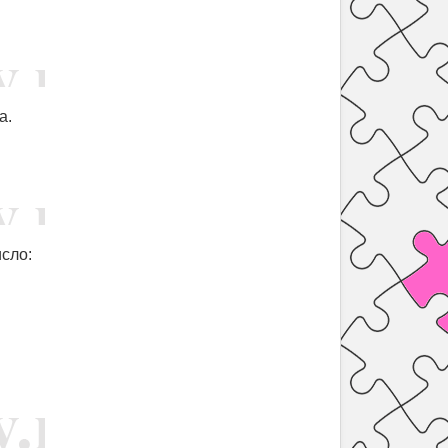
а.
сло: