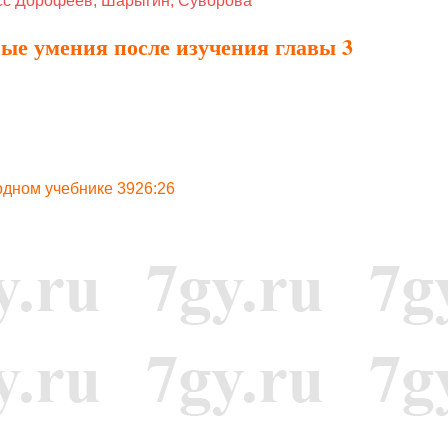
асс Дорофеев, Шарыгин, Суворова
ые умения после изучения главы 3
 одном учебнике 3926:26