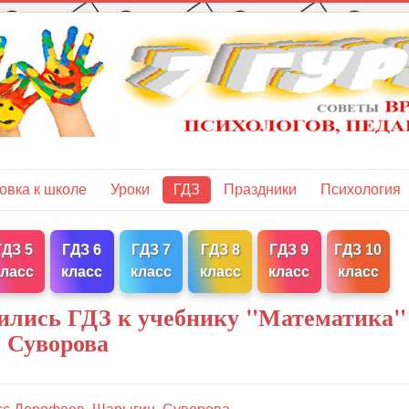
овка к школе
Уроки
ГДЗ
Праздники
Психология
ГДЗ 5
ГДЗ 6
ГДЗ 7
ГДЗ 8
ГДЗ 9
ГДЗ 10
класс
класс
класс
класс
класс
класс
ились ГДЗ к учебнику "Математика"
 Суворова