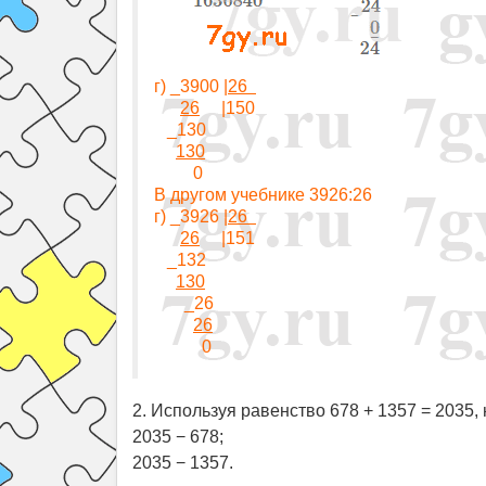
г) _3900 |
26
26
|150
_130
130
0
В другом учебнике 3926:26
г) _3926 |
26
26
|151
_132
130
_26
26
0
2. Используя равенство 678 + 1357 = 2035,
2035 − 678;
2035 − 1357.