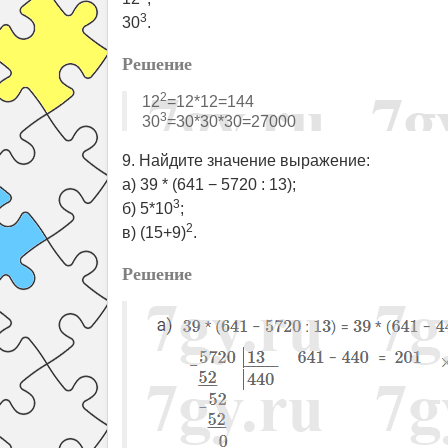
3
30
.
Решение
2
12
=12*12=144
3
30
=30*30*30=27000
9. Найдите значение выражение:
а) 39 * (641 − 5720 : 13);
3
б) 5*10
;
2
в) (15+9)
.
Решение