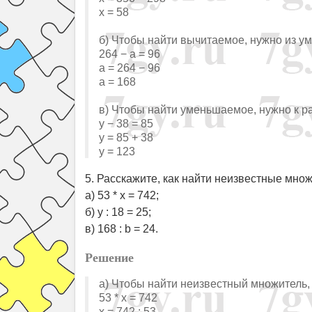
x = 58
б) Чтобы найти вычитаемое, нужно из у
264 − a = 96
a = 264 − 96
a = 168
в) Чтобы найти уменьшаемое, нужно к р
y − 38 = 85
y = 85 + 38
y = 123
5. Расскажите, как найти неизвестные множ
а) 53 * x = 742;
б) y : 18 = 25;
в) 168 : b = 24.
Решение
а) Чтобы найти неизвестный множитель,
53 * x = 742
x = 742 : 53