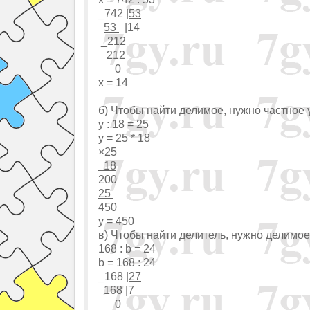
_742 |
53
53
|14
_212
212
0
x = 14
б) Чтобы найти делимое, нужно частное 
y : 18 = 25
y = 25 * 18
×25
18
200
25
450
y = 450
в) Чтобы найти делитель, нужно делимое
168 : b = 24
b = 168 : 24
_168 |
27
168
|7
0