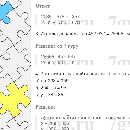
Ответ
2035 − 678 = 1357
2035 − 1357 = 678
3. Используя равенство 45 * 637 = 28665,
Решение от 7 гуру
28665 : 45 = 637
28665 : 637 = 45
4. Расскажите, как найти неизвестные сла
а) x + 298 = 356;
б) 264 − a = 96;
в) y − 38 = 85.
Решение
а) Чтобы найти неизвестное слагаемое,
x + 298 = 356
x = 356 − 298