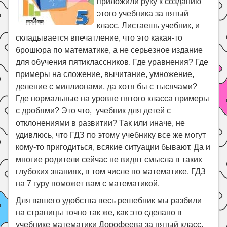
приложили руку к созданию
Праздники
этого учебника за пятый
Психология
класс. Листаешь учебник, и
складывается впечатление, что это какая-то
Летом!
брошюра по математике, а не серьезное издание
Поиск
для обучения пятиклассников. Где уравнения? Где
примеры на сложение, вычитание, умножение,
деление с миллионами, да хотя бы с тысячами?
Где нормальные на уровне пятого класса примеры
с дробями? Это что, учебник для детей с
отклонениями в развитии? Так или иначе, не
удивлюсь, что ГДЗ по этому учебнику все же могут
кому-то пригодиться, всякие ситуации бывают. Да и
многие родители сейчас не видят смысла в таких
глубоких знаниях, в том числе по математике. ГДЗ
на 7 гуру поможет вам с математикой.
Для вашего удобства весь решебник мы разбили
на страницы точно так же, как это сделано в
учебнике математики Дорофеева за пятый класс.