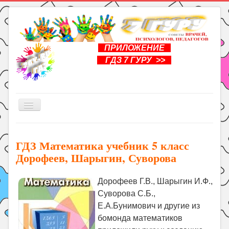
ПРИЛОЖЕНИЕ
ГДЗ 7 ГУРУ >>
Включить/
выключить
навигацию
Главная
ГДЗ Математика учебник 5 класс
Книги
Дорофеев, Шарыгин, Суворова
Рукоделие
Подготовка к школе
Дорофеев Г.В., Шарыгин И.Ф.,
Суворова С.Б.,
Уроки
Е.А.Бунимович и другие из
ГДЗ
бомонда математиков