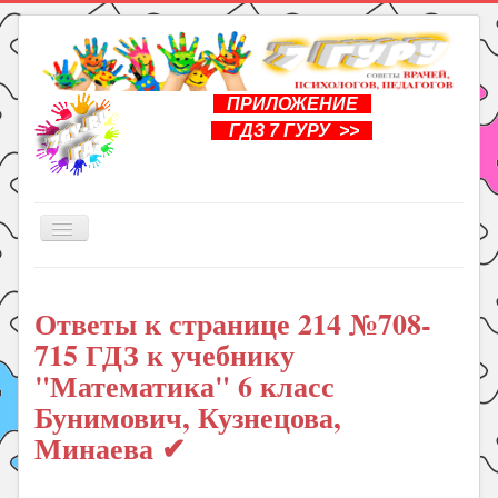
ПРИЛОЖЕНИЕ
ГДЗ 7 ГУРУ >>
Включить/
выключить
навигацию
Главная
Ответы к странице 214 №708-
Книги
715 ГДЗ к учебнику
Рукоделие
"Математика" 6 класс
Подготовка к школе
Бунимович, Кузнецова,
Уроки
Минаева ✔
ГДЗ