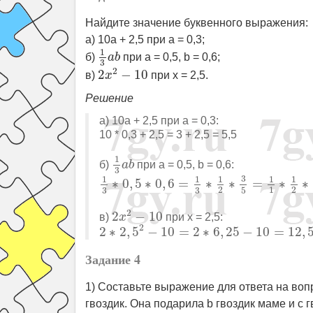
Найдите значение буквенного выражения:
а) 10a + 2,5 при a = 0,3;
1
3
a
b
1
б)
a
b
при a = 0,5, b = 0,6;
3
2
x
2
−
10
2
2
−
10
в)
x
при x = 2,5.
Решение
а) 10a + 2,5 при a = 0,3:
10 * 0,3 + 2,5 = 3 + 2,5 = 5,5
1
3
a
b
1
б)
при a = 0,5, b = 0,6:
a
b
3
1
3
∗
0
,
5
∗
0
,
6
=
1
3
∗
1
2
∗
3
5
=
1
1
∗
1
2
∗
3
1
1
1
1
1
∗
0
,
5
∗
0
,
6
=
∗
∗
=
∗
∗
2
1
2
3
3
5
2
x
2
−
10
2
2
−
10
в)
при x = 2,5:
x
2
∗
2
,
5
2
−
10
=
2
∗
6
,
25
−
10
=
12
,
5
−
10
=
2
2
∗
2
,
5
−
10
=
2
∗
6
,
25
−
10
=
12
,
Задание 4
1) Составьте выражение для ответа на во
гвоздик. Она подарила b гвоздик маме и c г