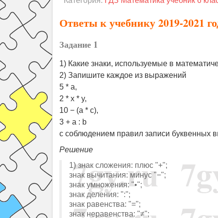
Категория:
ГДЗ Математика учебник 6 кла
Ответы к учебнику 2019-2021 г
Задание 1
1) Какие знаки, используемые в математич
2) Запишите каждое из выражений
5 * a,
2 * x * y,
10 − (a * c),
3 + a : b
с соблюдением правил записи буквенных 
Решение
1) знак сложения: плюс "+";
знак вычитания: минус "−";
знак умножения: "•";
знак деления: ":";
знак равенства: "=";
знак неравенства: "≠";