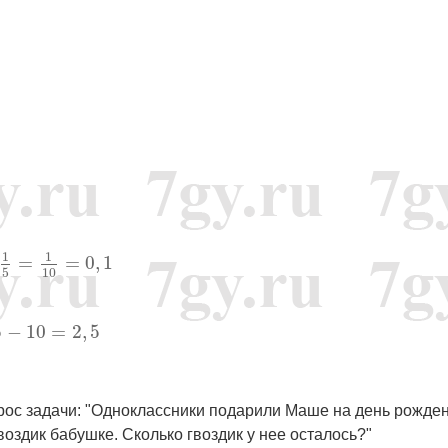
1
5
=
1
10
=
0
,
1
1
1
=
=
0
,
1
5
10
2
,
5
5
−
10
=
2
,
5
прос задачи: "Одноклассники подарили Маше на день рожде
воздик бабушке. Сколько гвоздик у нее осталось?"