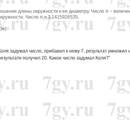
ношение длины окружности к ее диаметру. Число π − величи
кружности. Число π ≈ 3,1415926535.
(см)
оля задумал число, прибавил к нему 7, результат умножил н
езультате получил 20. Какое число задумал Коля?"