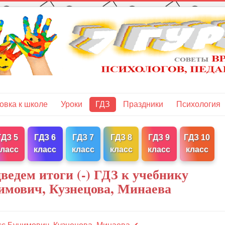
овка к школе
Уроки
ГДЗ
Праздники
Психология
ГДЗ 5
ГДЗ 6
ГДЗ 7
ГДЗ 8
ГДЗ 9
ГДЗ 10
класс
класс
класс
класс
класс
класс
ведем итоги (-) ГДЗ к учебнику
имович, Кузнецова, Минаева