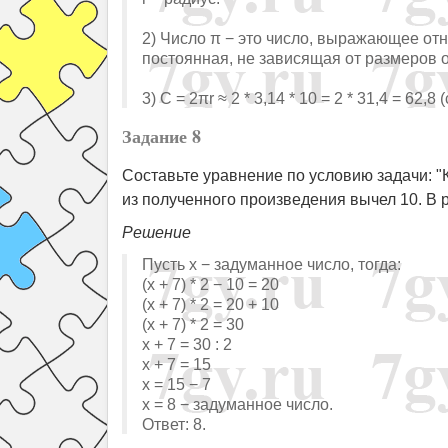
2) Число π − это число, выражающее от
постоянная, не зависящая от размеров о
3) C = 2πr ≈ 2 * 3,14 * 10 = 2 * 31,4 = 62,8 
Задание 8
Составьте уравнение по условию задачи: "К
из полученного произведения вычел 10. В р
Решение
Пусть x − задуманное число, тогда:
(x + 7) * 2 − 10 = 20
(x + 7) * 2 = 20 + 10
(x + 7) * 2 = 30
x + 7 = 30 : 2
x + 7 = 15
x = 15 − 7
x = 8 − задуманное число.
Ответ: 8.