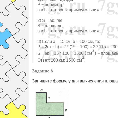
P − периметр,
a и b − стороны прямоугольника.
2) S = ab, где:
S − площадь,
a и b − стороны прямоугольника.
3) Если a = 15 см, b = 100 см, то:
P = 2(a + b) = 2 * (15 + 100) = 2 * 115 = 230
(
с
м
2
)
2
(
с
м
)
S = ab = 15 * 100 = 1500
− площадь
с
м
2
2
с
м
Ответ: 100 см; 1500
.
Задание 6
Запишите формулу для вычисления площад