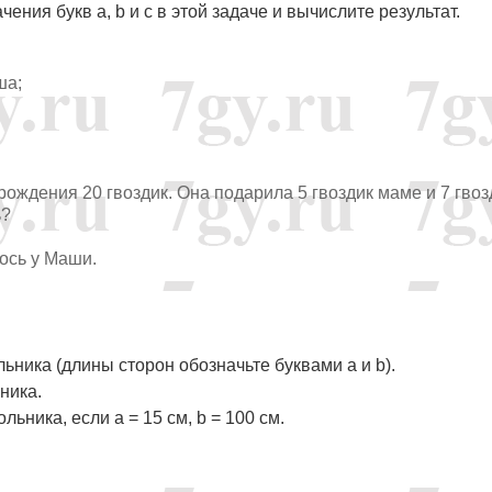
ния букв a, b и c в этой задаче и вычислите результат.
ша;
ождения 20 гвоздик. Она подарила 5 гвоздик маме и 7 гвоз
ь?
алось у Маши.
ника (длины сторон обозначьте буквами a и b).
ника.
ьника, если a = 15 см, b = 100 см.