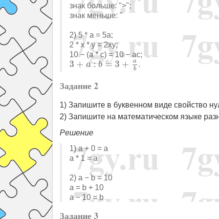
знак больше: ">";
знак меньше: "
2) 5 * a = 5a;
2 * x * y = 2xy;
10 − (a * c) = 10 − ac;
3
+
a
:
b
=
3
+
a
b
a
3
+
:
=
3
+
.
a
b
b
Задание 2
1) Запишите в буквенном виде свойство н
2) Запишите на математическом языке раз
Решение
1) a + 0 = a
a * 1 = a
2) a − b = 10
a = b + 10
a − 10 = b
Задание 3