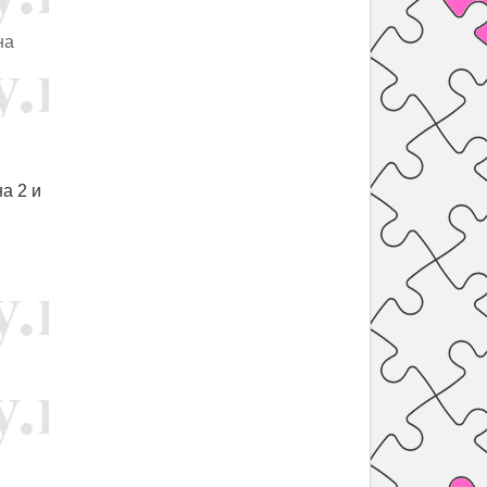
на
а 2 и