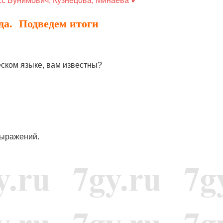
сс Бунимович, Кузнецова, Минаева ✔
ода. Подведем итоги
еском языке, вам известны?
выражений.