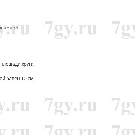
онами xy;
площади круга.
ой равен 10 см.