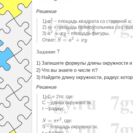
Решение
a
2
2
1)
− площадь квадрата со стороной a;
a
2) xy − площадь прямоугольника со стор
a
2
+
x
y
2
+
3)
− площадь фигуры.
a
x
y
S
=
a
2
+
x
y
2
=
+
Ответ:
S
a
x
y
Задание 7
1) Запишите формулы длины окружности и 
2) Что вы знаете о числе π?
3) Найдите длину окружности, радиус котор
Решение
1) C = 2πr, где:
C − длина окружности,
r − радиус.
S
=
π
r
2
2
=
, где:
S
π
r
S − площадь окружности,
r − радиус.