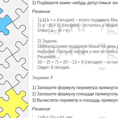
2) Подберите какие−нибудь допустимые значе
Решение
1) 1) b + c (гвоздик) − всего подарила Ма
2) a − (b + c) (гвоздик) − осталось у Маши.
Ответ: a − (b + c).
2) Задача:
Одноклассники подарили Маше на день р
бабушке. Сколько гвоздик у нее осталос
Решение:
20 − (5 + 7) = 20 − 12 = 8 (гвоздик) − ост
Ответ: 8 гвоздик.
Задание 5
1) Запишите формулу периметра прямоуголь
2) Запишите формулу площади прямоуголь
3) Вычислите периметр и площадь прямоугол
Решение
1) P = 2(a + b), где: