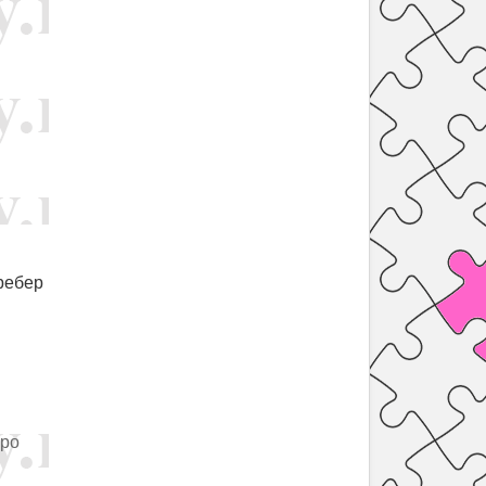
ребер
бро