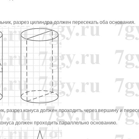
льник, разрез цилиндра должен пересекать оба основания.
ик, разрез конуса должен проходить через вершину и перес
 конуса должен проходить параллельно основанию.