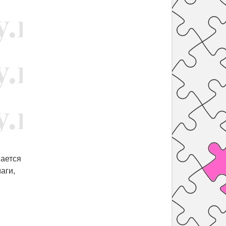
вается
аги,