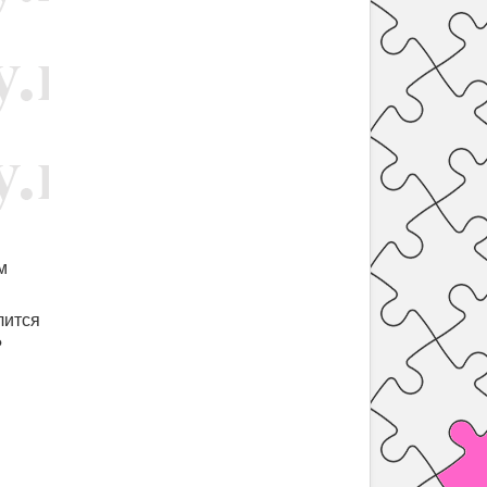
м
лится
?