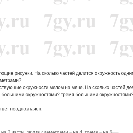
вующие рисунки. На сколько частей делится окружность одни
аметрами?
тствующие окружности мелом на мяче. На сколько частей де
я большими окружностями? тремя большими окружностями
твет неоднозначен.
а 2 части, двумя диаметрами − на 4, тремя − на 6.