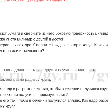
сс Бунимович, Кузнецова, Минаева ✔
ист бумаги и сверните из него боковую поверхность цилинд
 же листа цилиндр с другой высотой.
 неравных сектора. Сверните каждый сектор в конус. Какой к
ектора или из меньшего?
т равна длине листа, а в другом случае ширине листа.
как она равна радиусу круга.
илиндр и разрежьте его так, чтобы в сечении получился круг
ы в сечении получился прямоугольник?
е его так, чтобы в сечении получился эллипс. Как надо разр
к? круг?