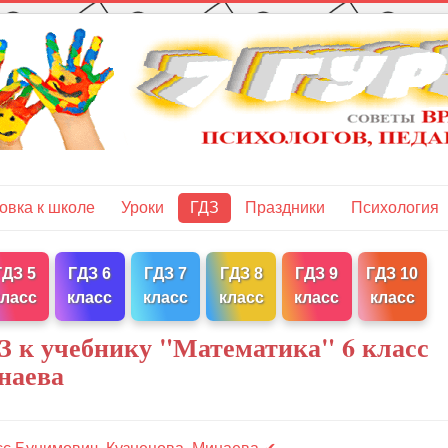
овка к школе
Уроки
ГДЗ
Праздники
Психология
ГДЗ 5
ГДЗ 6
ГДЗ 7
ГДЗ 8
ГДЗ 9
ГДЗ 10
класс
класс
класс
класс
класс
класс
З к учебнику "Математика" 6 класс
наева