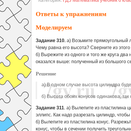
Категория:
ГДЗ Математика учебник 6 кла
Ответы к упражнениям
Моделируем
Задание 310.
а) Возьмите прямоугольный л
Чему равна его высота? Сверните из этого
б) Вырежите из одного и того же круга два
оказался выше: полученный из большого с
Решение
а) В одном случае высота цилиндра буде
б) Высота обоих конусов одинакова, так 
Задание 311
. а) Вылепите из пластилина ц
эллипс. Как надо разрезать цилиндр, чтоб
б) Вылепите из пластилина конус. Разрежьт
конус, чтобы в сечении получить треугольни