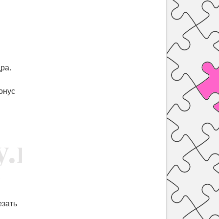
ра.
онус
;
езать