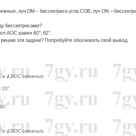
ежные, луч OM − биссектриса угла COB, луч ON − биссектр
ду биссектрисами?
гол AOC равен 60°; 82°.
 решив эти задачи? Попробуйте обосновать свой вывод.
OC и ∠BOC смежные.
 20°.
90°.
OC и ∠BOC смежные.