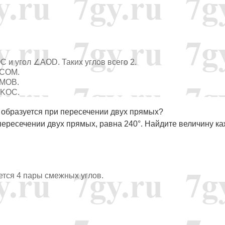
C и угол ∠AOD. Таких углов всего 2.
∠COM.
∠MOB.
∠KOC.
 образуется при пересечении двух прямых?
пересечении двух прямых, равна 240°. Найдите величину к
ется 4 пары смежных углов.