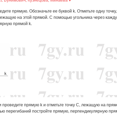
сс Бунимович, Кузнецова, Минаева ✔
ите прямую. Обозначьте ее буквой k. Отметьте одну точку,
 лежащую на этой прямой. С помощью угольника через кажду
ярную прямой k.
и проведите прямую k и отметьте точку C, лежащую на прямо
щью перегибаний постройте прямую, перпендикулярную прям