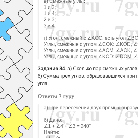
в) Смежные углы:
1 и 2;
1 и 4;
2 и 3;
3 и 4.
г) Угол, смежный с ∠AOC, есть угол ∠BO
Углы, смежные с углом ∠COK: ∠KOD, 
Углы, смежные с углом ∠AOM: ∠AOK, 
Углы, смежные с углом ∠KOD: ∠DOM, 
Задание 84.
а) Сколько пар смежных углов
б) Сумма трех углов, образовавшихся при 
угла.
Ответы 7 гуру
а) При пересечении двух прямых образу
б) Дано:
∠1 + ∠4 + ∠3 = 240°
Найти: