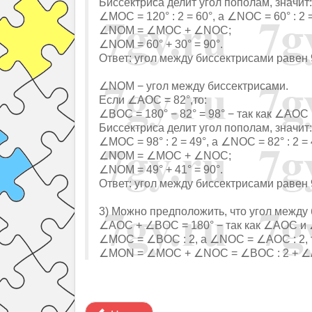
Биссектриса делит угол пополам, значит:
∠MOC = 120° : 2 = 60°, а ∠NOC = 60° : 2 =
∠NOM = ∠MOC + ∠NOC;
∠NOM = 60° + 30° = 90°.
Ответ: угол между биссектрисами равен 
∠NOM − угол между биссектрисами.
Если ∠AOC = 82°,то:
∠BOC = 180° − 82° = 98° − так как ∠AO
Биссектриса делит угол пополам, значит:
∠MOC = 98° : 2 = 49°, а ∠NOC = 82° : 2 = 
∠NOM = ∠MOC + ∠NOC;
∠NOM = 49° + 41° = 90°.
Ответ: угол между биссектрисами равен 
3) Можно предположить, что угол между
∠AOC + ∠BOC = 180° − так как ∠AOC и
∠MOC = ∠BOC : 2, а ∠NOC = ∠AOC : 2, т
∠MON = ∠MOC + ∠NOC = ∠BOC : 2 + ∠AOC 