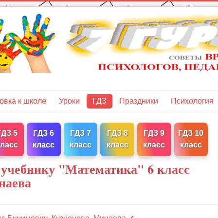
овка к школе
Уроки
ГДЗ
Праздники
Психология
ГДЗ 5
ГДЗ 6
ГДЗ 7
ГДЗ 8
ГДЗ 9
ГДЗ 10
класс
класс
класс
класс
класс
класс
 учебнику "Математика" 6 класс
наева