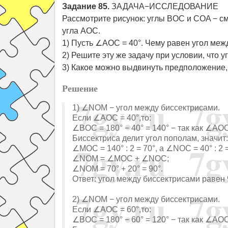
Задание 85.
ЗАДАЧА−ИССЛЕДОВАНИЕ
Рассмотрите рисунок: углы BOC и COA − см
угла AOC.
1) Пусть ∠AOC = 40°. Чему равен угол меж
2) Решите эту же задачу при условии, что у
3) Какое можно выдвинуть предположение,
Решение
1) ∠NOM − угол между биссектрисами.
Если ∠AOC = 40°,то:
∠BOC = 180° − 40° = 140° − так как ∠A
Биссектриса делит угол пополам, значит:
∠MOC = 140° : 2 = 70°, а ∠NOC = 40° : 2 =
∠NOM = ∠MOC + ∠NOC;
∠NOM = 70° + 20° = 90°.
Ответ: угол между биссектрисами равен 
2) ∠NOM − угол между биссектрисами.
Если ∠AOC = 60°,то:
∠BOC = 180° − 60° = 120° − так как ∠A