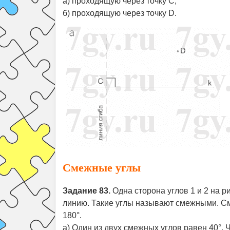
а) проходящую через точку C;
б) проходящую через точку D.
Смежные углы
Задание 83.
Одна сторона углов 1 и 2 на р
линию. Такие углы называют смежными. См
180°.
а) Один из двух смежных углов равен 40°. 