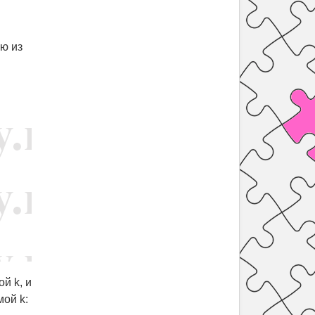
ю из
й k, и
ой k: