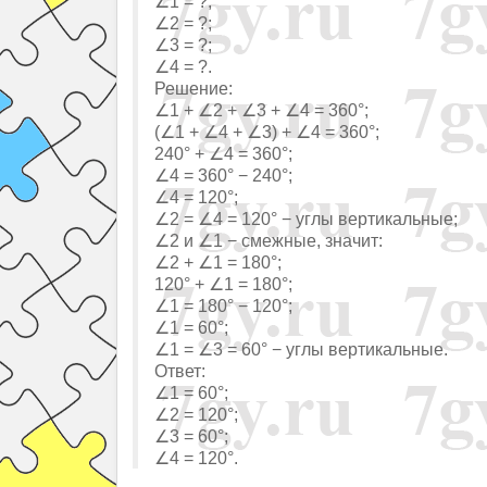
∠1 = ?;
∠2 = ?;
∠3 = ?;
∠4 = ?.
Решение:
∠1 + ∠2 + ∠3 + ∠4 = 360°;
(∠1 + ∠4 + ∠3) + ∠4 = 360°;
240° + ∠4 = 360°;
∠4 = 360° − 240°;
∠4 = 120°;
∠2 = ∠4 = 120° − углы вертикальные;
∠2 и ∠1 − смежные, значит:
∠2 + ∠1 = 180°;
120° + ∠1 = 180°;
∠1 = 180° − 120°;
∠1 = 60°;
∠1 = ∠3 = 60° − углы вертикальные.
Ответ:
∠1 = 60°;
∠2 = 120°;
∠3 = 60°;
∠4 = 120°.