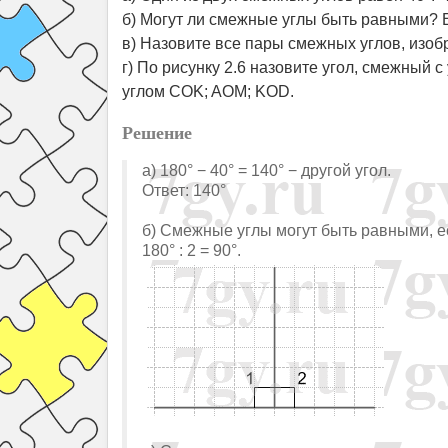
б) Могут ли смежные углы быть равными? Е
в) Назовите все пары смежных углов, изоб
г) По рисунку 2.6 назовите угол, смежный 
углом COK; AOM; KOD.
Решение
а) 180° − 40° = 140° − другой угол.
Ответ: 140°
б) Смежные углы могут быть равными, ес
180° : 2 = 90°.