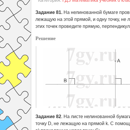
Категория:
ГДЗ Математика учебник 6 кла
Задание 81.
На нелинованной бумаге провед
лежащую на этой прямой, и одну точку, не
этих точек проведите прямую, перпендикул
Решение
Задание 82
. На листе нелинованной бумаг
точку D, не лежащую на прямой k. С помо