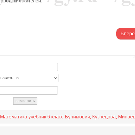
городских жителей.
Впере
J
Математика учебник 6 класс Бунимович, Кузнецова, Минае