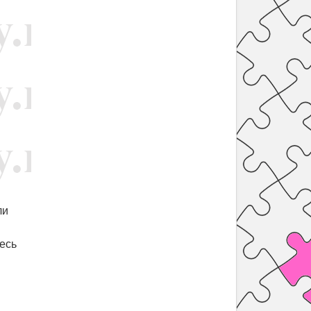
ли
есь