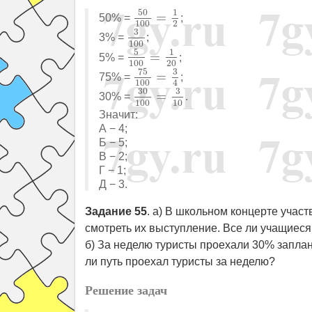
50
100
=
1
2
50
1
=
50% =
;
2
100
3
100
3
3% =
;
100
5
100
=
1
20
5
1
=
5% =
;
100
20
75
100
=
3
4
75
3
=
75% =
;
4
100
30
100
=
3
10
30
3
=
30% =
.
100
10
Значит:
А − 4;
Б − 5;
В − 2;
Г − 1;
Д − 3.
Задание 55
. а) В школьном концерте учас
смотреть их выступление. Все ли учащиеся
б) За неделю туристы проехали 30% заплан
ли путь проехал туристы за неделю?
Решение задач