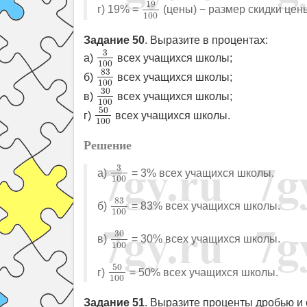
19
100
19
г) 19% =
(цены) − размер скидки цены
100
Задание 50
. Выразите в процентах:
3
100
3
а)
всех учащихся школы;
100
83
100
83
б)
всех учащихся школы;
100
30
100
30
в)
всех учащихся школы;
100
50
100
50
г)
всех учащихся школы.
100
Решение
3
100
3
а)
= 3% всех учащихся школы.
100
83
100
83
б)
= 83% всех учащихся школы.
100
30
100
30
в)
= 30% всех учащихся школы.
100
50
100
50
г)
= 50% всех учащихся школы.
100
Задание 51
. Выразите проценты дробью и 