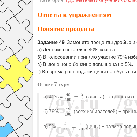
Категория:
ГДЗ Математика учебник 6 кла
Ответы к упражнениям
Понятие процента
Задание 49
. Замените проценты дробью и 
а) Девочки составляю 40% класса.
б) В голосовании приняло участие 79% изб
в) В июне цена бензина повышена на 5%.
г) Во время распродажи цены на обувь сни
Ответ 7 гуру
40
100
=
2
5
2
40
=
а) 40% =
(класса) − составляют
100
5
79
100
79
б) 79% =
(всех избирателей) − приня
100
5
100
=
1
20
5
1
=
в) 5% =
(цены) − размер повы
100
20