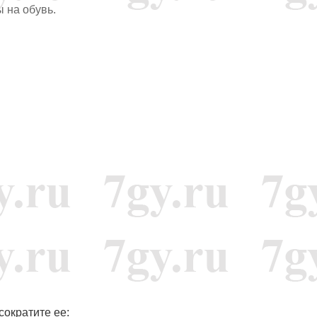
 на обувь.
сократите ее: