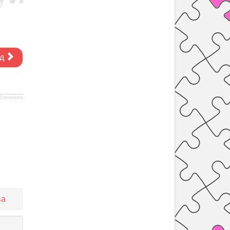
д
Comments
ва