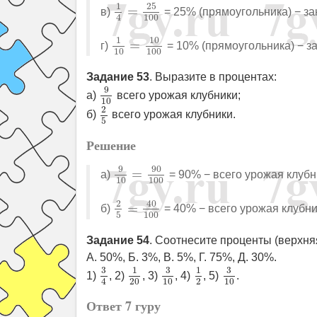
1
4
=
25
100
25
1
=
в)
= 25% (прямоугольника) − з
4
100
1
10
=
10
100
10
1
=
г)
= 10% (прямоугольника) − з
10
100
Задание 53
. Выразите в процентах:
9
10
9
а)
всего урожая клубники;
10
2
5
2
б)
всего урожая клубники.
5
Решение
9
10
=
90
100
9
90
=
а)
= 90% − всего урожая клубн
10
100
2
5
=
40
100
2
40
=
б)
= 40% − всего урожая клубни
5
100
Задание 54
. Соотнесите проценты (верхня
A. 50%, Б. 3%, В. 5%, Г. 75%, Д. 30%.
3
4
3
10
3
10
1
20
1
2
3
3
3
1
1
1)
, 2)
, 3)
, 4)
, 5)
.
20
10
10
2
4
Ответ 7 гуру