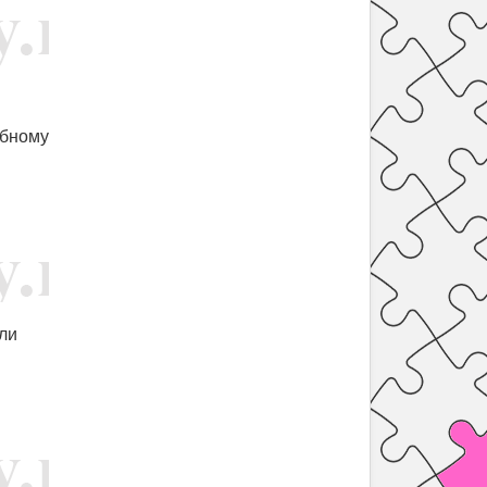
ебному
или