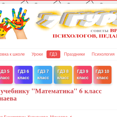
овка к школе
Уроки
ГДЗ
Праздники
Психология
ГДЗ 5
ГДЗ 6
ГДЗ 7
ГДЗ 8
ГДЗ 9
ГДЗ 10
класс
класс
класс
класс
класс
класс
 учебнику "Математика" 6 класс
наева