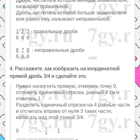
Дробь, числитель которой меньше знаменателя,
называют правильной.
Дробь, числитель которой больше знаменателя
или равен ему, называют неправильной.
1
2
3
- правильные дроби
6 6 6
6
7
8
- неправильные дроби
6 6 6
4. Расскажите, как изобразить на координатной
прямой дробь 3/4 и сделайте это.
Нужно начертить прямую, отметить точку 0,
отложить единичный отрезок, равный 4 см и
отметить 1.
Разделить единичный отрезок на 4 равные части
и отсчитать вправо от нуля 3 таких части,
написать над этой точкой 3/4.
3
4
3
0
1
4
.------.------.------.------.---------→