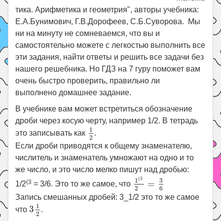
тика. Арифметика и геометрия", авторы учебника:
Е.А.Бунимович, Г.В.Дорофеев, С.Б.Суворова. Мы
ни на минуту не сомневаемся, что вы и
самостоятельно можете с легкостью выполнить все
эти задания, найти ответы и решить все задачи без
нашего решебника. Но ГДЗ на 7 гуру поможет вам
очень быстро проверить, правильно ли
выполнено домашнее задание.
В учебнике вам может встретиться обозначение
дроби через косую черту, например 1/2. В тетрадь
1
2
1
это записывать как
.
2
Если дроби приводятся к общему знаменателю,
числитель и знаменатель умножают на одно и то
же число, и это число мелко пишут над дробью:
1
(
3
2
=
3
6
(
3
3
1
(3
=
1/2
= 3/6. Это то же самое, что
6
2
Запись смешанных дробей: 3_1/2 это то же самое
3
1
2
1
3
что
.
2