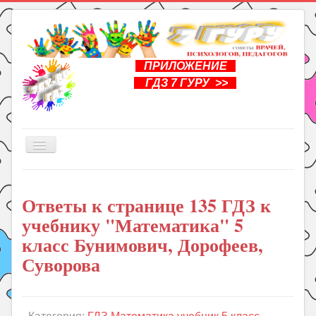
ПРИЛОЖЕНИЕ
ГДЗ 7 ГУРУ >>
Включить/
выключить
навигацию
Главная
Ответы к странице 135 ГДЗ к
Книги
учебнику "Математика" 5
Рукоделие
класс Бунимович, Дорофеев,
Подготовка к школе
Суворова
Уроки
ГДЗ