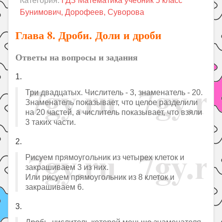
Категория:
ГДЗ Математика учебник 5 класс
Праздники
Бунимович, Дорофеев, Суворова
Психология
Глава 8. Дроби. Доли и дроби
Летом!
Ответы на вопросы и задания
Поиск
1.
Три двадцатых. Числитель - 3, знаменатель - 20.
Знаменатель показывает, что целое разделили
на 20 частей, а числитель показывает, что взяли
3 таких части.
2.
Рисуем прямоугольник из четырех клеток и
закрашиваем 3 из них.
Или рисуем прямоугольник из 8 клеток и
закрашиваем 6.
3.