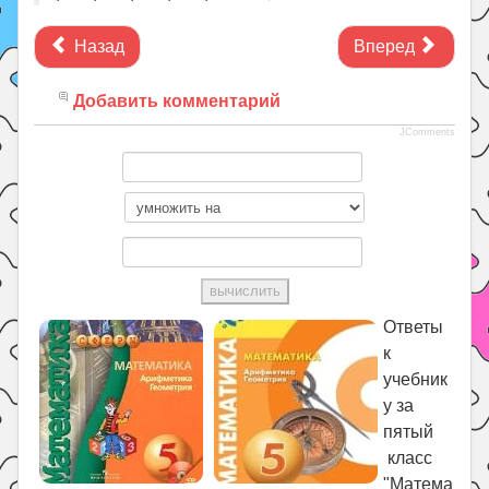
Назад
Вперед
Добавить комментарий
JComments
Ответы
к
учебник
у за
пятый
класс
"Матема