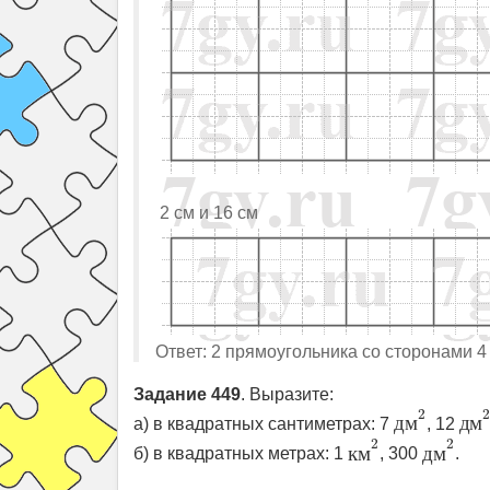
2 см и 16 см
Ответ: 2 прямоугольника со сторонами 4 с
Задание 449
. Выразите:
д
м
2
д
м
2
д
м
д
м
а) в квадратных сантиметрах: 7
, 12
к
м
2
д
м
2
2
2
к
м
д
м
б) в квадратных метрах: 1
, 300
.