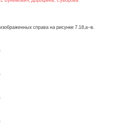
сс Бунимович, Дорофеев, Суворова
изображенных справа на рисунке 7.18,а−в.