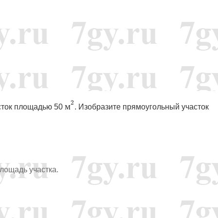
м
2
2
м
асток площадью 50
. Изобразите прямоугольный участок
 площадь участка.