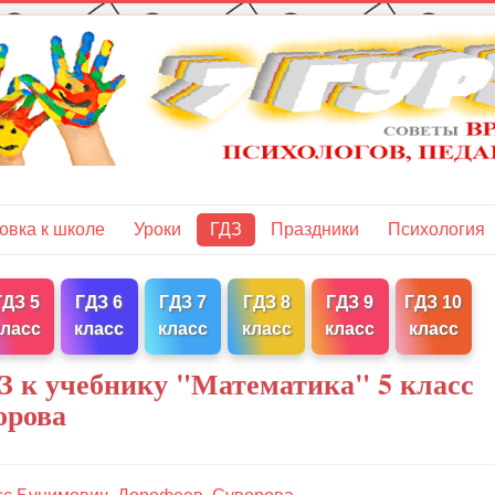
овка к школе
Уроки
ГДЗ
Праздники
Психология
ГДЗ 5
ГДЗ 6
ГДЗ 7
ГДЗ 8
ГДЗ 9
ГДЗ 10
класс
класс
класс
класс
класс
класс
З к учебнику "Математика" 5 класс
орова