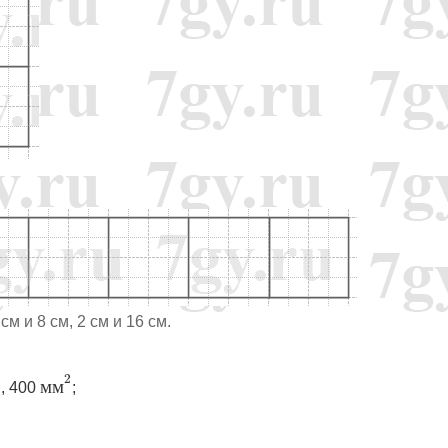
м и 8 см, 2 см и 16 см.
2
м
м
2
2
2
м
м
, 400
;