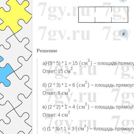
Решение
(
с
м
2
)
2
(
с
м
)
а) (3 * 5) * 1 = 15
− площадь прямоу
с
м
2
2
с
м
Ответ: 15
.
(
с
м
2
)
2
(
с
м
)
б) (2 * 3) * 1 = 6
− площадь прямоуг
с
м
2
2
с
м
Ответ: 6
.
(
с
м
2
)
2
(
с
м
)
в) (2 * 2) * 1 = 4
− площадь прямоуг
с
м
2
2
с
м
Ответ: 4
(
с
м
2
)
2
(
с
м
)
г) (1 * 3) * 1 = 3
− площадь прямоуг
с
м
2
2