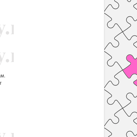
ам.
т