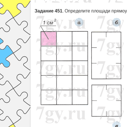
Задание 451
. Определите площади прямоуг