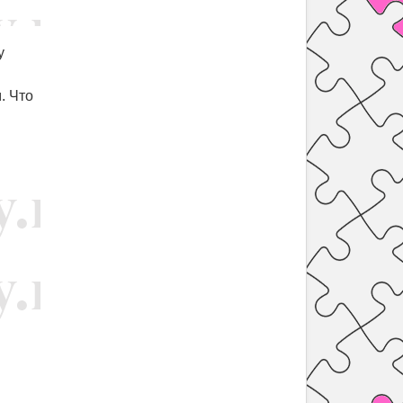
у
. Что