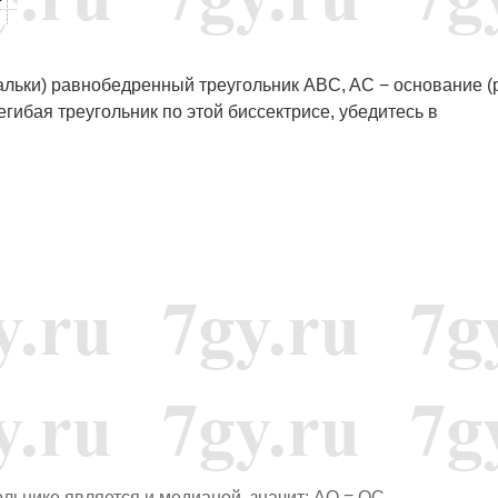
кальки) равнобедренный треугольник ABC, AC − основание (
егибая треугольник по этой биссектрисе, убедитесь в
льнике является и медианой, значит: AO = OC.