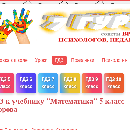
овка к школе
Уроки
ГДЗ
Праздники
Психология
ГДЗ 5
ГДЗ 6
ГДЗ 7
ГДЗ 8
ГДЗ 9
ГДЗ 10
класс
класс
класс
класс
класс
класс
З к учебнику "Математика" 5 класс
орова