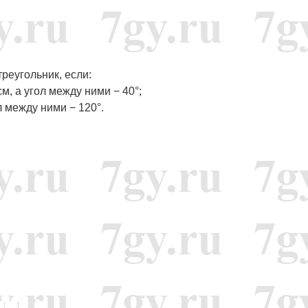
реугольник, если:
м, а угол между ними − 40°;
л между ними − 120°.