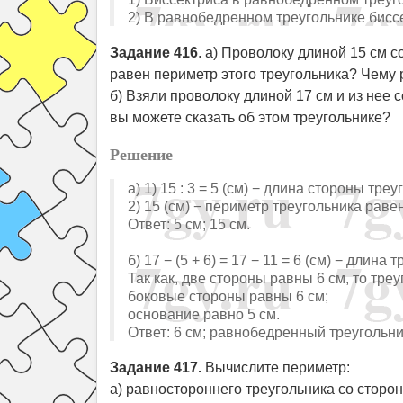
2) В равнобедренном треугольнике бисс
Задание 416
. а) Проволоку длиной 15 см с
равен периметр этого треугольника? Чему 
б) Взяли проволоку длиной 17 см и из нее с
вы можете сказать об этом треугольнике?
Решение
а) 1) 15 : 3 = 5 (см) − длина стороны треу
2) 15 (см) − периметр треугольника раве
Ответ: 5 см; 15 см.
б) 17 − (5 + 6) = 17 − 11 = 6 (см) − длина
Так как, две стороны равны 6 см, то тре
боковые стороны равны 6 см;
основание равно 5 см.
Ответ: 6 см; равнобедренный треугольни
Задание 417.
Вычислите периметр:
а) равностороннего треугольника со сторон