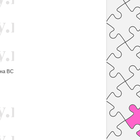
она BC