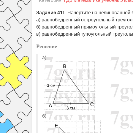
Категория:
ГДЗ Математика учебник 5 кла
Задание 411
. Начертите на нелинованной 
а) равнобедренный остроугольный треугол
б) равнобедренный прямоугольный треугол
в) равнобедренный тупоугольный треуголь
Решение
а)
б)