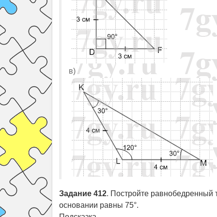
в)
Задание 412
. Постройте равнобедренный т
основании равны 75°.
Подсказка.