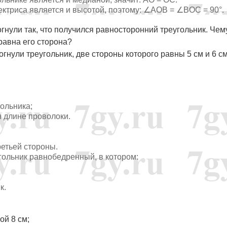
ектриса является и высотой, поэтому: ∠AOB = ∠BOC = 90°.
огнули так, что получился равносторонний треугольник. Чем
равна его сторона?
огнули треугольник, две стороны которого равны 5 см и 6 см
гольника;
н длине проволоки.
 третьей стороны.
угольник равнобедренный, в котором:
к.
ой 8 см;