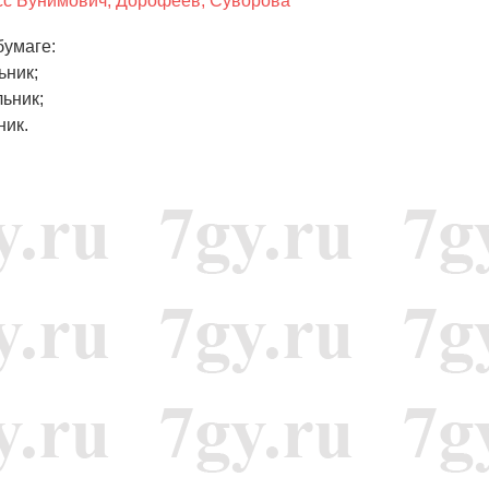
сс Бунимович, Дорофеев, Суворова
бумаге:
ьник;
ьник;
ник.