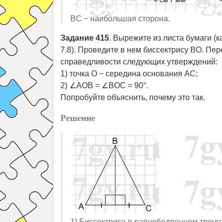
BC − наибольшая сторона.
Задание 415
. Вырежите из листа бумаги (
7.8). Проведите в нем биссектрису BO. Пер
справедливости следующих утверждений:
1) точка O − середина основания AC;
2) ∠AOB = ∠BOC = 90°.
Попробуйте объяснить, почему это так.
Решение
1) Биссектриса в равнобедренном треуго