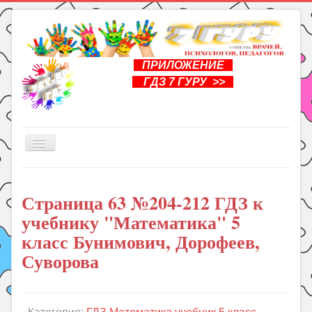
ПРИЛОЖЕНИЕ
ГДЗ 7 ГУРУ >>
Включить/
выключить
навигацию
Главная
Страница 63 №204-212 ГДЗ к
Книги
учебнику "Математика" 5
Рукоделие
класс Бунимович, Дорофеев,
Подготовка к школе
Суворова
Уроки
ГДЗ