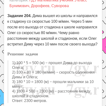
Категория:
ГДЗ Математика учебник 5 класс
Праздники
Бунимович, Дорофеев, Суворова
Психология
Задание 204.
Дима вышел из школы и направился
Летом!
к стадиону со скоростью 100 м/мин. Через 5 мин
Поиск
после его выхода от стадиона к школе направился
Олег со скоростью 80 м/мин. Чему равно
расстояние между школой и стадионом, если Олег
встретил Диму через 10 мин после своего выхода?
Решение задачи
1) 100 * 5 = 500 (м) − прошел Дима до выхода
Олега;
2) 100 + 80 = 180 (м/мин) − скорость сближения
Димы и Олега;
3) 180 * 10 = 1800 (м) − прошли мальчики за 10
минут;
4) 1800 + 500 = 2300 (м) − расстояние между
школой и стадионом.
Ответ: 2300 метров.