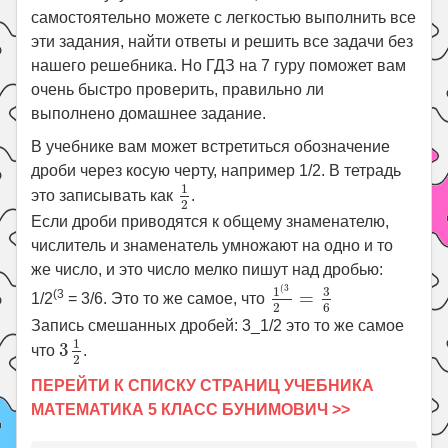
самостоятельно можете с легкостью выполнить все
эти задания, найти ответы и решить все задачи без
нашего решебника. Но ГДЗ на 7 гуру поможет вам
очень быстро проверить, правильно ли
выполнено домашнее задание.
В учебнике вам может встретиться обозначение
дроби через косую черту, например 1/2. В тетрадь
1
2
1
это записывать как
.
2
Если дроби приводятся к общему знаменателю,
числитель и знаменатель умножают на одно и то
же число, и это число мелко пишут над дробью:
1
(
3
2
=
3
6
(
3
3
1
(3
=
1/2
= 3/6. Это то же самое, что
6
2
Запись смешанных дробей: 3_1/2 это то же самое
3
1
2
1
3
что
.
2
ПЕРЕЙТИ К СПИСКУ СТРАНИЦ УЧЕБНИКА
МАТЕМАТИКА 5 КЛАСС БУНИМОВИЧ >>