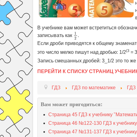
В учебнике вам может встретиться обозначе
1
2
1
записывать как
.
2
Если дроби приводятся к общему знаменате
(3
это число мелко пишут над дробью: 1/2
= 3
Запись смешанных дробей: 3_1/2 это то же
ПЕРЕЙТИ К СПИСКУ СТРАНИЦ УЧЕБНИ
ГДЗ
ГДЗ по математике
ГДЗ
Вам может пригодиться:
Страница 45 ГДЗ к учебнику "Математ
Страница 46 №122-130 ГДЗ к учебнику
Страница 47 №131-137 ГДЗ к учебнику