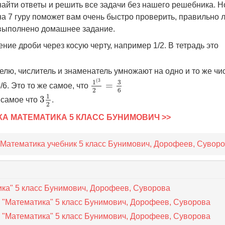
найти ответы и решить все задачи без нашего решебника. Н
на 7 гуру поможет вам очень быстро проверить, правильно 
выполнено домашнее задание.
ние дроби через косую черту, например 1/2. В тетрадь это
лю, числитель и знаменатель умножают на одно и то же чис
1
(
3
2
=
3
6
(
3
3
1
=
/6. Это то же самое, что
6
2
3
1
2
1
3
 самое что
.
2
КА МАТЕМАТИКА 5 КЛАСС БУНИМОВИЧ >>
 Математика учебник 5 класс Бунимович, Дорофеев, Сувор
ика" 5 класс Бунимович, Дорофеев, Суворова
 "Математика" 5 класс Бунимович, Дорофеев, Суворова
 "Математика" 5 класс Бунимович, Дорофеев, Суворова