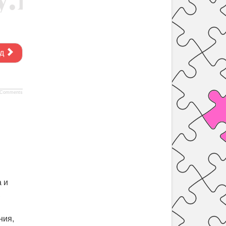
д
Comments
 и
,
ния,