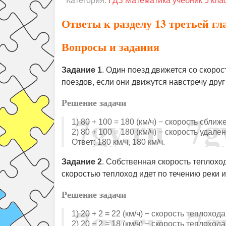
Категория:
ГДЗ Математика учебник 5 кла
Ответы к разделу 13 третьей г
Вопросы и задания
Задание 1
. Один поезд движется со скорос
поездов, если они движутся навстречу друг
Решение задачи
1) 80 + 100 = 180 (км/ч) − скорость сближ
2) 80 + 100 = 180 (км/ч) − скорость удале
Ответ: 180 км/ч, 180 км/ч.
Задание 2
. Собственная скорость теплохода
скоростью теплоход идет по течению реки и
Решение задачи
1) 20 + 2 = 22 (км/ч) − скорость теплоход
2) 20 − 2 = 18 (км/ч) − скорость теплоход