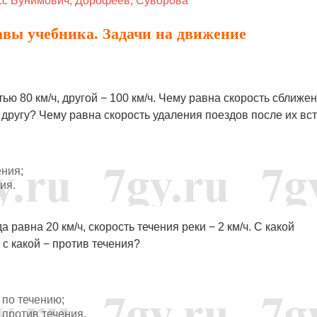
сс Бунимович, Дорофеев, Суворова
лавы учебника. Задачи на движение
тью 80 км/ч, другой − 100 км/ч. Чему равна скорость сближе
 другу? Чему равна скорость удаления поездов после их вс
ения;
ния.
 равна 20 км/ч, скорость течения реки − 2 км/ч. С какой
 с какой − против течения?
а по течению;
а против течения.