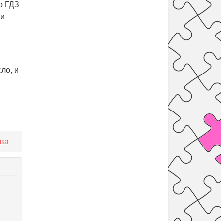
о ГДЗ
ли
ло, и
ова