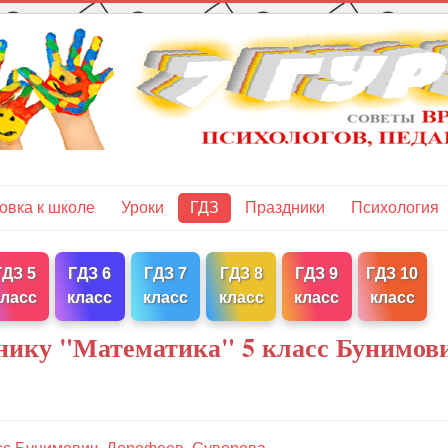
овка к школе
Уроки
ГДЗ
Праздники
Психология
ГДЗ 5
ГДЗ 6
ГДЗ 7
ГДЗ 8
ГДЗ 9
ГДЗ 10
класс
класс
класс
класс
класс
класс
нику "Математика" 5 класс Бунимов