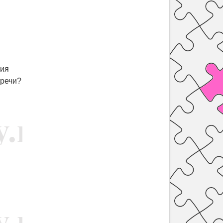
ния
тречи?