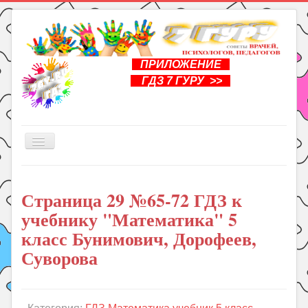
ПРИЛОЖЕНИЕ
ГДЗ 7 ГУРУ >>
Включить/
выключить
навигацию
Главная
Страница 29 №65-72 ГДЗ к
Книги
учебнику "Математика" 5
Рукоделие
класс Бунимович, Дорофеев,
Подготовка к школе
Суворова
Уроки
ГДЗ