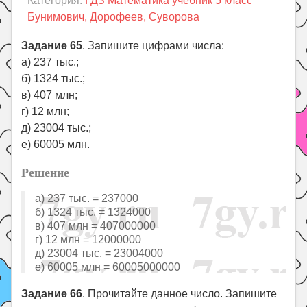
Категория:
ГДЗ Математика учебник 5 класс
Праздники
Бунимович, Дорофеев, Суворова
Психология
Задание 65
. Запишите цифрами числа:
Летом!
а) 237 тыс.;
Поиск
б) 1324 тыс.;
в) 407 млн;
г) 12 млн;
д) 23004 тыс.;
е) 60005 млн.
Решение
а) 237 тыс. = 237000
б) 1324 тыс. = 1324000
в) 407 млн = 407000000
г) 12 млн = 12000000
д) 23004 тыс. = 23004000
е) 60005 млн = 60005000000
Задание 66
. Прочитайте данное число. Запишите