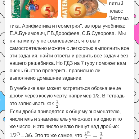
пятый
класс
"Матема
тика. Арифметика и геометрия", авторы учебника:
Е.А.Бунимович, Г.В.Дорофеев, С.Б.Суворова. Мы
ни на минуту не сомневаемся, что вы и
самостоятельно можете с легкостью выполнить все
эти задания, найти ответы и решить все задачи без
нашего решебника. Но ГДЗ на 7 гуру поможет вам
очень быстро проверить, правильно ли
выполнено домашнее задание.
В учебнике вам может встретиться обозначение
дроби через косую черту, например 1/2. В тетрадь
1
2
1
это записывать как
.
2
Если дроби приводятся к общему знаменателю,
числитель и знаменатель умножают на одно и то
же число, и это число мелко пишут над дробью:
1
(
3
2
=
3
6
(
3
3
1
(3
=
1/2
= 3/6. Это то же самое, что
6
2