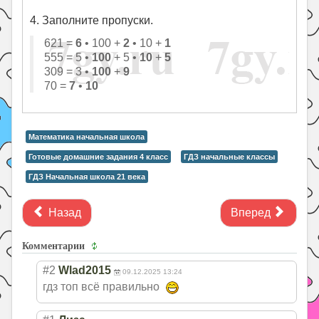
4. Заполните пропуски.
621 =
6
• 100 +
2
• 10 +
1
555 = 5 •
100
+ 5 •
10
+
5
309 = 3 •
100
+
9
70 =
7
•
10
Математика начальная школа
Готовые домашние задания 4 класс
ГДЗ начальные классы
ГДЗ Начальная школа 21 века
Назад
Вперед
Комментарии
#2
Wlad2015
09.12.2025 13:24
гдз топ всё правильно