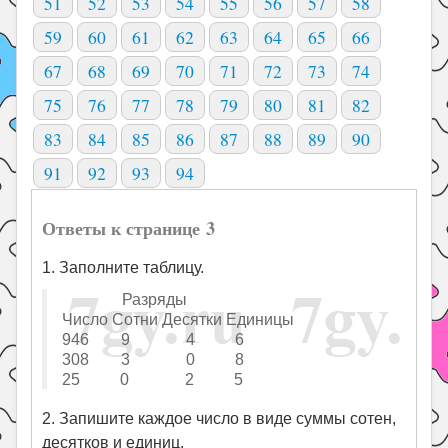
51
52
53
54
55
56
57
58
59
60
61
62
63
64
65
66
67
68
69
70
71
72
73
74
75
76
77
78
79
80
81
82
83
84
85
86
87
88
89
90
91
92
93
94
Ответы к странице 3
1. Заполните таблицу.
Разряды
Число Сотни Десятки Единицы
946 9 4 6
308 3 0 8
25 0 2 5
2. Запишите каждое число в виде суммы сотен,
десятков и единиц.