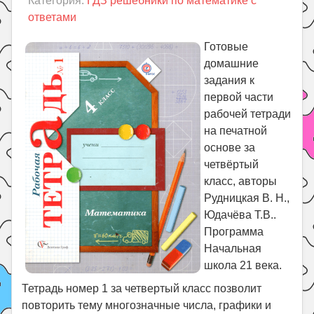
Категория:
ГДЗ решебники по математике с
Праздники
ответами
Психология
Готовые
Летом!
домашние
Поиск
задания к
первой части
рабочей тетради
на печатной
основе за
четвёртый
класс, авторы
Рудницкая В. Н.,
Юдачёва Т.В..
Программа
Начальная
школа 21 века.
Тетрадь номер 1 за четвертый класс позволит
повторить тему многозначные числа, графики и