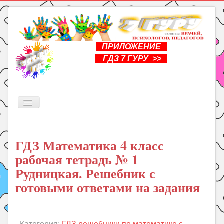
ПРИЛОЖЕНИЕ
ГДЗ 7 ГУРУ >>
Включить/
выключить
навигацию
Главная
ГДЗ Математика 4 класс
Книги
рабочая тетрадь № 1
Рукоделие
Рудницкая. Решебник с
Подготовка к школе
готовыми ответами на задания
Уроки
ГДЗ