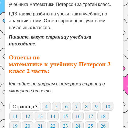
учебника математики Петерсон за третий класс.
ГДЗ так же разбито на уроки, как и учебник, по
аналогии с ним. Ответы проверены учителем
начальных классов.
Пишите, какую страницу учебника
проходите.
Ответы по
математике к учебнику Петерсон 3
класс 2 часть:
Кликайте по цифрам с номерами страниц и
смотрите ответы.
Страница 3
4
5
6
7
8
9
10
11
12
13
14
15
16
17
18
19
20
21
22
23
24
25
26