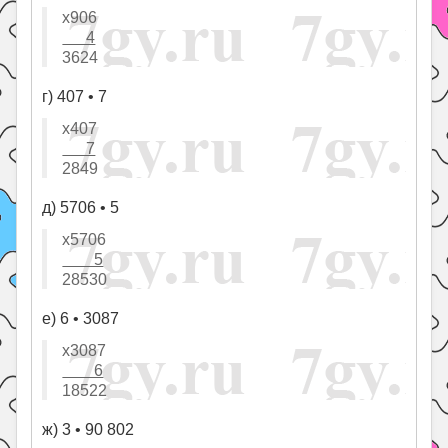
х906
4
3624
г) 407 • 7
х407
7
2849
д) 5706 • 5
х5706
5
28530
е) 6 • 3087
х3087
6
18522
ж) 3 • 90 802