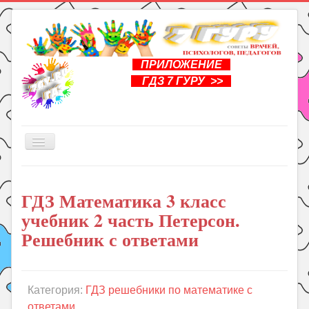
ПРИЛОЖЕНИЕ
ГДЗ 7 ГУРУ >>
Включить/
выключить
навигацию
Главная
ГДЗ Математика 3 класс
Книги
учебник 2 часть Петерсон.
Рукоделие
Решебник с ответами
Подготовка к школе
Уроки
Категория:
ГДЗ решебники по математике с
ГДЗ
ответами