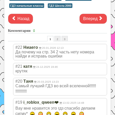
ГДЗ начальные классы
ГДЗ Школа 2000
Назад
Вперед
Комментарии
1
2
3
#22
Ниаего
20.01.2026 12:13
Да почему на стр. 34 2 часть нету номера
найди и исправь ошибки
#21
катя
24.12.2025 19:46
крутяк
#20
Таня
20.03.2025 13:23
Самый лучший ГДЗ во всей вселенной!!!!!!
!!!!!!!!!!!
#19
i_roblox_qween❤️
13.02.2025 14:48
Вау мне нравится это гдз спасибо делаем
сигму*