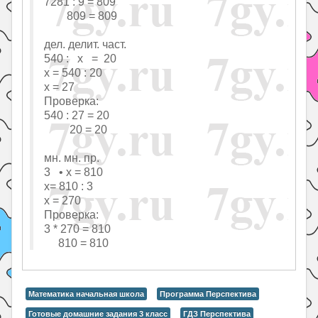
7281 : 9 = 809
809 = 809
дел. делит. част.
540 : х = 20
х = 540 : 20
х = 27
Проверка:
540 : 27 = 20
20 = 20
мн. мн. пр.
3 • х = 810
х= 810 : 3
х = 270
Проверка:
3 * 270 = 810
810 = 810
Математика начальная школа
Программа Перспектива
Готовые домашние задания 3 класс
ГДЗ Перспектива