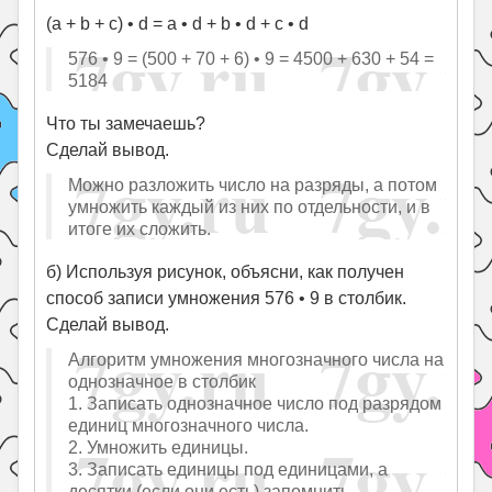
(a + b + c) • d = a • d + b • d + c • d
576 • 9 = (500 + 70 + 6) • 9 = 4500 + 630 + 54 =
5184
Что ты замечаешь?
Сделай вывод.
Можно разложить число на разряды, а потом
умножить каждый из них по отдельности, и в
итоге их сложить.
б) Используя рисунок, объясни, как получен
способ записи умножения 576 • 9 в столбик.
Сделай вывод.
Алгоритм умножения многозначного числа на
однозначное в столбик
1. Записать однозначное число под разрядом
единиц многозначного числа.
2. Умножить единицы.
3. Записать единицы под единицами, а
десятки (если они есть) запомнить.