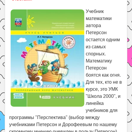
Праздники
Учебник
Психология
математики
Летом!
автора
Поиск
Петерсон
остается одним
из самых
спорных.
Математику
Петерсон
боятся как огня.
Для тех, кто не в
курсе, это УМК
"Школа 2000", и
линейка
учебников для
программы "Перспектива" (выбор между
учебниками Петерсон и Дорофеевым по нашему
скромному мнению очевиден в пользу Петерсон).