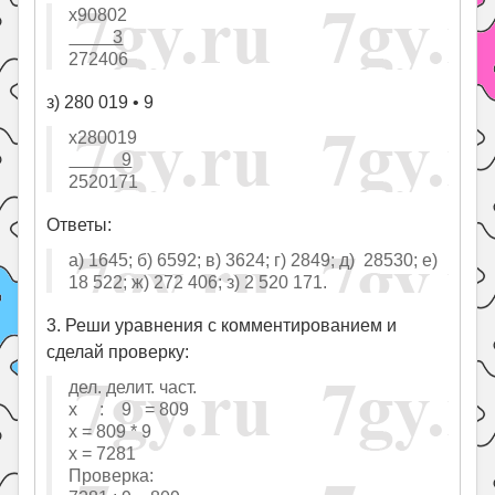
х90802
3
272406
з) 280 019 • 9
х280019
9
2520171
Ответы:
а) 1645; б) 6592; в) 3624; г) 2849; д) 28530; е)
18 522; ж) 272 406; з) 2 520 171.
3. Реши уравнения с комментированием и
сделай проверку:
дел. делит. част.
х : 9 = 809
х = 809 * 9
х = 7281
Проверка: